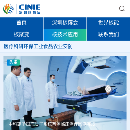
首页
深圳核博会
世界核能
核聚变
核技术应用
联系我们
医疗
科研
环保
工业
食品
农业
安防
头条
治疗圆满完成
韩国忠清北道上半年农水产品放射