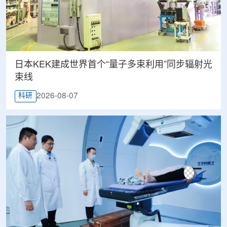
日本KEK建成世界首个“量子多束利用”同步辐射光
束线
2026-08-07
科研