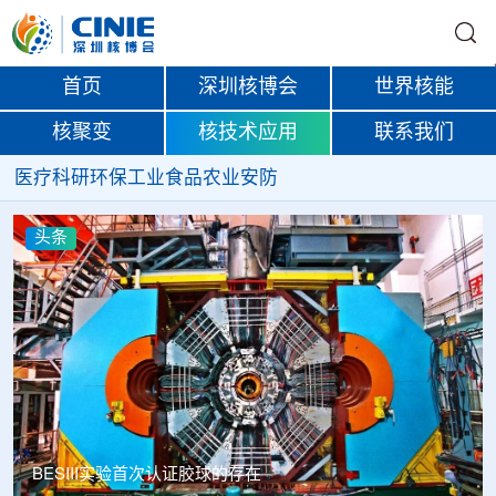
首页
深圳核博会
世界核能
核聚变
核技术应用
联系我们
医疗
科研
环保
工业
食品
农业
安防
头条
Thor Medical从AlphaOne首次交付高纯度钍-228，商业供货
启动