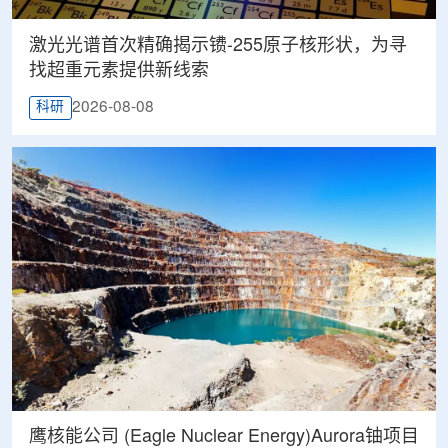
激光光谱首次精确揭示镄-255原子核形状，为寻
找超重元素提供新线索
2026-08-08
科研
鹰核能公司 (Eagle Nuclear Energy)Aurora铀项目