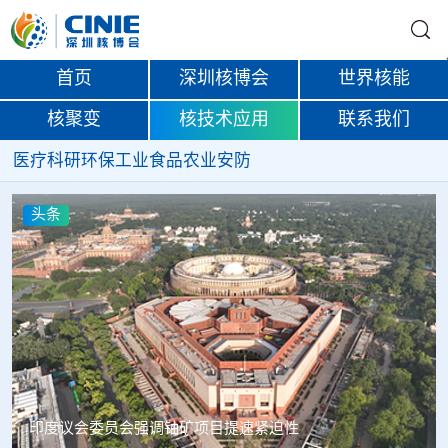
首页
深圳核博会
世界核能
核聚变
核技术应用
联系我们
医疗
科研
环保
工业
食品
农业
安防
头条
中核辐智正式设立 中国同辐持股90%打通核医疗全产业链