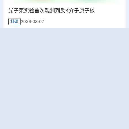
光子束实验首次观测到反K介子原子核
2026-08-07
科研
韩国忠清北道上半年农水产品放射性检测结果达
标