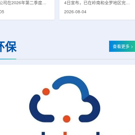
公司在2026年第二季度财
4日宣布，已在岭南和全罗地区完成
布前各业务板块的运营进
前列腺癌诊断用放射性药物
05
2026-08-04
表示，旗下PET实验室部门
ProstaSeek(活性成分：18F-
上半年有机收入较2025年同
plotupolastat)的供应链建设。该药
过50%。按照目前预期，该
物靶向前列腺特异性膜抗原
6年全年收入约为1400万美
(PSMA)，两地所有开展PET-CT检查
025年的600万美元。PET
并进行前列腺癌诊疗的三级综合医院
环保
通常与放射性药物制备、分
均已纳入其供应范围。据韩国卫生福
查看更多 >
核医学诊断应用密切相关。
利部国家癌症登记处数据，2023年
方面，ASP Isotopes
新增前列腺癌病例达22640例，占所
28和镱-176浓缩设施已进
有癌症病例的7.8%，是男性癌症发
产前的最后阶段，预计将在
病率排名第六位的疾病;伴随PSMA靶
半年交...
向治疗的日益普及，对前列腺癌治...