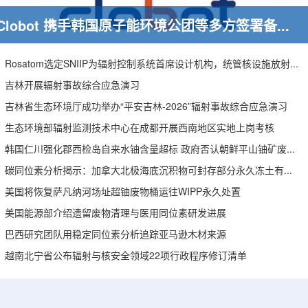
Clobot 携手韩国原子能环境公团等多方签署备忘录，推动放射性废物安全管理多机型机器人示范
Rosatom选定SNIIP为辐射控制系统首席设计机构，统管核设施放射仪表标准化与进口替代保障
吉林开展辐射事故综合应急演习
吉林省生态环境厅成功举办“平安吉林-2026”辐射事故综合应急演习
生态环境部辐射监测技术中心在成都开展西南地区实地上岗考核
韩国仁川强化郡西检岛自来水铀含量超标 政府否认朝鲜平山铀矿废水影响
碳同位素分析揭示：加拿大北极海底沉积物可封存部分永久冻土有机碳
美国将恢复萨凡纳河场址超铀废物桶运往WIPP永久处置
美国能源部介绍遗留废物清理与医用同位素研发进展
巴西研究团队用稳定同位素分析追踪亚马逊木材来源
越南北宁省公布辐射与核安全领域22项行政程序修订清单