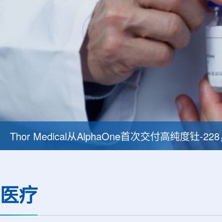
Thor Medical从AlphaOne首次交付高纯度钍-
医疗