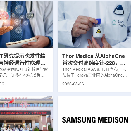
ET研究提示晚发性精
Thor Medical从AlphaOne
与神经退行性病理相
首次交付高纯度钍-228，商
本研究团队开展的核医学影
业供货启动
Thor Medical ASA 8月5日宣布，已
显示，许多在40岁以后首
从位于Herøya工业园的AlphaOne生
觉、妄想等精神病性症状的
产设施完成首批高纯度钍-228(Th-
06
2026-08-06
大脑内存在与阿尔茨海默病
228)客户交付。这是该设施上周宣布
经退行性疾病相关的蛋白异
启动生产后完成的首次客户供货，也
研究纳入37名晚发性精神
标志着AlphaOne进入商业供应阶
47名年龄匹配的健康对照
段。Thor Medical首席执行官Jasper
人员采用淀粉样蛋白PET示
Kurth表示，商业化生产意味着公司
-PiB，以及tau蛋白PET示
工业规模制造的开始，首批客户交付
-florzolotau，对受试者大
表明公司已完成从产能建设到利用首
淀粉样蛋白和tau蛋白积累
个工业规模工厂服务客户的过渡。公