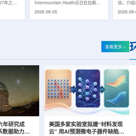
27年之前
Intermountain Health近日在拉斯维
信，介绍
速器
的研制工
加斯西南部启用一座新的门诊诊所。
务业绩公
2026-08-05
2026-08-
勒共和国咨
该诊所名为Badura Clinic，建筑面积
展。公司
关进展。视
约9万平方英尺，位于Spring Valley
2026年
像设备时，
地区，是该医疗系统在内华达州首个
期增长超
伊尔·穆拉
新建项目。Badura Clinic为三层建
部门202
况。穆拉什
筑，于7月30日举行剪彩仪式和社区
元，高于2
由俄罗斯国
开放日活动后正式开放。该诊所整合
相关业务
查看更多 >
该设备预计
了此前分布在拉斯维加斯谷多个地点
子影像和
随后表示，
的初级保健和部分专科服务，面向儿
在同位素业务
本国研制的
童、成人及老年患者提供更集中的医
称，其硅-
若按计划
疗服务。根据介绍，诊所服务范围包
入商业生
括成人及...
2026年下
六年研究成
美国多家实验室拟建“材料发现
星系数据助力约
云” 用AI预测微电子器件缺陷影