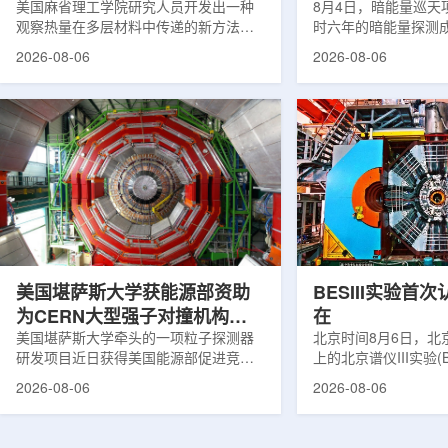
构热传递
美国麻省理工学院研究人员开发出一种
束宇宙加速膨胀
8月4日，暗能量巡天项
观察热量在多层材料中传递的新方法，
时六年的暗能量探测
可用于精确测量计算机芯片等电子器件
形成18篇相关论文，基于
2026-08-06
2026-08-06
内部的热流变化。相关研究成果已发表
年间获取的近30万张
于《自然通讯》。随着计算机芯片尺寸
6.69亿个星系、数千
不断缩小、功率密度持续提高，器件过
多颗超新星的信息，
热正成为限制性能提升的重要因素。传
膨胀和宇宙结构演化。
统热流测量方法在面对真实电子器件的
费米实验室制造了一台
多层结构时存在局限，例如常用的时域
像素数字相机DECa
热反射法难以区分不同材料层中的热传
于智利安第斯山脉的
输情况，红外成像等方法也难以在微小
会托洛洛山美洲际天
尺度上捕捉快速变化。为解决这一问
远镜上。(图片由Reida
题...
加速...
美国堪萨斯大学获能源部资助
BESIII实验首
为CERN大型强子对撞机构建
在
新一代探测器
美国堪萨斯大学牵头的一项粒子探测器
北京时间8月6日，北
研发项目近日获得美国能源部促进竞争
上的北京谱仪III实验(B
性研究的既定计划(DOE EPSCoR)资
在巴西举行的国际高能物
2026-08-06
2026-08-06
助。该项目资助金额为100万美元，将用
2026)上，以特别
于为欧洲核子研究中心(CERN)大型强子
经过15年的持续研究，
对撞机(LHC)上的紧凑型μ子螺线管实验
了证明胶球存在的完