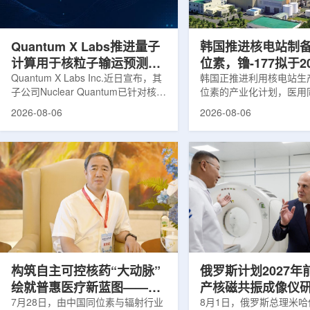
产，并在2031年开始全面量产。之
Dynamic Couch，以
后，韩国水力原子力还将扩大生产范
射治疗系统IDENTIFY
围至钴...
院表示，该院是韩国首...
Quantum X Labs推进量子
韩国推进核电站制
计算用于核粒子输运预测模
位素，镥-177拟于2
拟
Quantum X Labs Inc.近日宣布，其
业化生产
韩国正推进利用核电站生
子公司Nuclear Quantum已针对核工
位素的产业化计划，医用
业计算模拟中的一项瓶颈提出新方
镥-177(Lu-177)被列
2026-08-06
2026-08-06
案，尝试将量子计算引入核粒子输运
标产品。韩国水力与原子
预测，用于支持核医学系统设计等计
示，计划优先实现Lu-17
算密集型场景。据介绍，传统粒子输
产，后续还可能将产品范
运模拟在核医学系统设计中具有重要
钴-60、氚-3和氦-3等同位
作用，但往往需要大量计算资源，并
177是当前全球放射性药
伴随较长运行时间，影响研发和优化
用较广的治疗性放射性同
效率。Nuclear Quantum此次提出的
于前列腺癌、神经内分泌
技术，旨在把物理输运模型转化为量
相关放射性药物。此前，
子电路，使粒子传播和随机游走动力
Lu-177完全依赖进口。
学能够直接在量子计算框架中表示和
期约为6.6天，从生产、
模拟。...
制备和患者给药...
构筑自主可控核药“大动脉”
俄罗斯计划2027年
绘就普惠医疗新蓝图——专
产核磁共振成像仪
访中国同辐总工程师、中核
7月28日，由中国同位素与辐射行业
8月1日，俄罗斯总理米哈