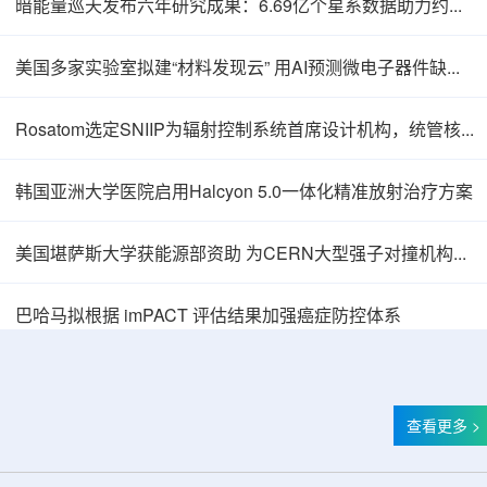
暗能量巡天发布六年研究成果：6.69亿个星系数据助力约束宇宙加速膨胀
美国多家实验室拟建“材料发现云” 用AI预测微电子器件缺陷影响
Rosatom选定SNIIP为辐射控制系统首席设计机构，统管核设施放射仪表标准化与进口替代保障
韩国亚洲大学医院启用Halcyon 5.0一体化精准放射治疗方案
美国堪萨斯大学获能源部资助 为CERN大型强子对撞机构建新一代探测器
巴哈马拟根据 imPACT 评估结果加强癌症防控体系
查看更多 >