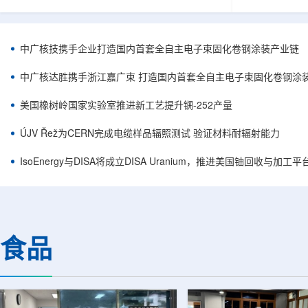
核西部地勘中心党委书记王乐力带队赴中油测井
成果已发表于
地质研究院，开展专项技术交流研讨。会上，中
寸不断缩小、
油测井地质研究院党委书记万金彬系统介绍了国
为限制性能提
内油气测井成套装备、井下探测、岩石物理实
在面对真实电
中广核技携手企业打造国内首套全自主电子束固化卷钢涂装产业链
验、智能测井解释、深井探测及多源地质数据解
如常用的时域
析等成熟技术体系，并结合实战案例分享了含油
热传输情况，
中广核达胜携手浙江嘉广束 打造国内首套全自主电子束固化卷钢涂
气盆地铀矿勘查经验。王乐力介绍了西部中...
上捕捉快速变化
美国橡树岭国家实验室推进新工艺提升锎-252产量
ÚJV Řež为CERN完成电缆样品辐照测试 验证材料耐辐射能力
IsoEnergy与DISA将成立DISA Uranium，推进美国铀回收与加工
食品