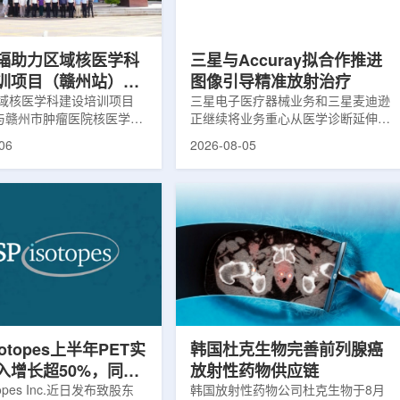
评估。结果显示，晚发性精
司称，随着产能逐步提升，将继续满
，β-淀粉样蛋白阳性...
足靶向α疗法领域对高纯度...
辐助力区域核医学科
三星与Accuray拟合作推进
训项目（赣州站）与
图像引导精准放射治疗
肿瘤医院核医学诊疗
域核医学科建设培训项目
三星电子医疗器械业务和三星麦迪逊
)与赣州市肿瘤医院核医学诊
正继续将业务重心从医学诊断延伸至
建设项目同步启动
建设项目在赣州市肿瘤医院
治疗领域。8月5日，三星HME美国
06
2026-08-05
。中华医学会核医学分会专
公司与美国放射外科公司Accuray宣
中国同辐、原子高科相关代
布签署一份不具约束力的合作意向
展调研交流，江西省内各级
书，双方计划围绕基于容积成像的精
200余名医务人员参会。启
准放射治疗解决方案开展合作探讨。
赣州市肿瘤医院核医学科主
根据意向书，双方拟研究将三星移动
主持。赣州市卫生健康委员
CT扫描仪BodyTom与Accuray机器
傅伟、中华医学会核医学分
人放射外科平台CyberKnife相结合。
员汪静、赣州市肿瘤医院党
该合作方向旨在把高分辨率三维成像
兴伟出席并致辞。汪静表
能力与图像引导机器人放射外科技术
学在肿瘤等重大疾病...
连接起来，使医务人员能够更准确地
确...
sotopes上半年PET实
韩国杜克生物完善前列腺癌
入增长超50%，同位
放射性药物供应链
设施推进商业生产
otopes Inc.近日发布致股东
韩国放射性药物公司杜克生物于8月