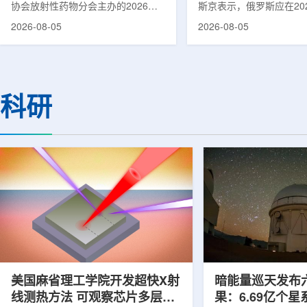
协会放射性药物分会主办的2026年
斯京表示，俄罗斯应在20
集团首席科学家刘蕴韬
放射性药物创新发展大会在山西省太
完成国产核磁共振成像仪
2026-08-05
2026-08-05
原市举行。作为中核集团核技术应用
作。米舒斯京在访问克孜
的核心平台，中国同辐股份有限公司
询诊断中心期间了解了相
(以下简称：中国同辐)在推动核医疗
察中心已安装的磁共振成
科技自立自强与普惠民生方面发挥着
他向俄罗斯卫生部长米哈
压舱石的作用。在大会间隙，中国同
什科询问国产设备研发情
科研
辐党委委员、总工程师、中核集团首
科表示，相关研发工作正
席科学家刘蕴韬接受记者专访时表
家原子能公司推进，并称
示，中国同辐将加快在建医药中心投
将在明年完成。米舒斯京
产运行，加快智慧核医学系统布局，
希望俄罗斯明年能够拥有
持续缩小城乡核医疗资源差距。同
核磁共振成像仪。该设备
时，以...
完...
美国麻省理工学院开发超快X射
暗能量巡天发布
线测热方法 可观察芯片多层结
果：6.69亿个