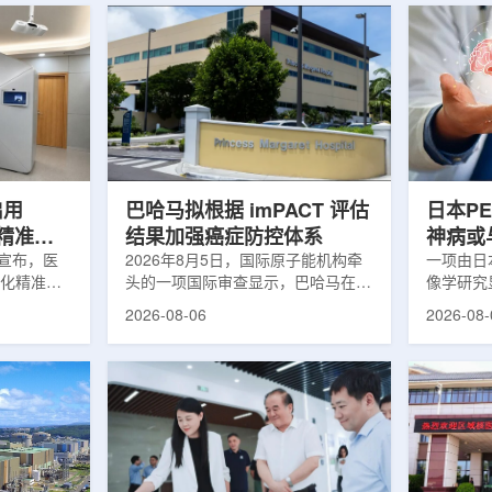
启用
巴哈马拟根据 imPACT 评估
日本P
体化精准放
结果加强癌症防控体系
神病或
日宣布，医
2026年8月5日，国际原子能机构牵
关
一项由日
一体化精准放
头的一项国际审查显示，巴哈马在加
像学研究
全面用于患
强癌症治疗服务方面具备进一步提升
次出现幻
2026-08-06
2026-08-
速图像采
空间。此次审查为该国改善癌症服务
成年人，
正和无标记
协调、缩短诊疗等待时间并提升患者
及其他神
治疗流程
治疗效果提出了路线图。巴哈马拿骚
常沉积。
射治疗的精
玛格丽特公主医院(图片：Pelow
病患者和
方案以
Media/Adobe Stock)这项 imPACT
者。研究
版本为基础，集
评估由国际原子能机构、世界卫生组
踪剂^11C
像系统
织/泛美卫生组织和国际癌症研究机
踪剂^18F
患者定位台
构共同开展，应巴哈马卫生与健康部
脑中的β-