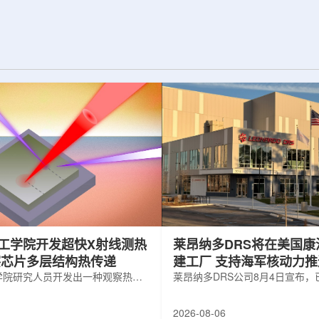
纪的胶球存在之
实验室和原子能公司有限公司(AECL)正
子色动力学理论提
式确立了合作关系。该学术合作计划将
表明一类全新物质
为参学院校提供进入国家级实验室基础
的物质的存在。原
设施、技术和专业知识的渠道，合作领
成，质子和中子又
域涵盖清洁能源、医疗健康、环境修复
间靠胶子传递强相
以及国家安全等多个方面。此次...
工学院开发超快X射线测热
莱昂纳多DRS将在美国康
察芯片多层结构热传递
建工厂 支持海军核动力
学院研究人员开发出一种观察热量
增长
莱昂纳多DRS公司8月4日宣布
传递的新方法，可用于精确测量计
在美国康涅狄格州布鲁克菲尔德
子器件内部的热流变化。相关研究
用于扩大并整合其海军电力系统
2026-08-06