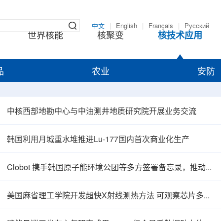
中文
|
English
|
Français
|
Русский
世界核能
核聚变
核技术应用
品
农业
安防
中核西部地勘中心与中油测井地质研究院开展业务交流
韩国利用月城重水堆推进Lu-177国内首次商业化生产
Clobot 携手韩国原子能环境公团等多方签署备忘录，推动放射性废物安全管理多机型机器人示范
美国麻省理工学院开发超快X射线测热方法 可观察芯片多层结构热传递