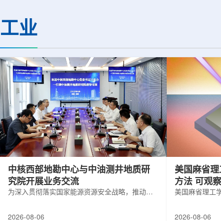
(CMS)设计和建造两台高亮度零度量能
困扰学术界近半个世
器(HL-ZDC)。该项目周期为四年，由堪
谜。该发现不仅为量
工业
萨斯大学物理与天文系教授迈克尔·默里
供了决定性验证，也
和堪萨斯大学杰出教授克里斯托夫·罗永
形态——纯由力构成
共同领导。其中，默里同时担任CMS高
子核由质子和中子组
亮度零度量能器升级项目负责人。...
由夸克组成。夸克之
互...
中核西部地勘中心与中油测井地质研
美国麻省理
究院开展业务交流
方法 可观
为深入贯彻落实国家能源资源安全战略，推动油
美国麻省理工
气测井与铀矿地质勘查技术互融互通，促进跨行
在多层材料中
业科研资源共享与关键技术联合攻关，近日，中
算机芯片等电
2026-08-06
2026-08-06