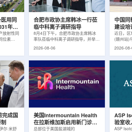
及表面引导放
请求进行，重点评估该国癌症防控能
情况进行
。亚洲大学医
力和实际需求。6月9日至11日，专
神病患者中
家组访...
备医用同
合肥市政协主席韩冰一行莅
中国同
031年商
临中科离子调研指导
建设培
产放射性同
8月4日下午，合肥市政协主席韩冰
赣州市
近日，区
同位素
率队莅临中科离子调研指导，并举行
(赣州站
高质量
为首个商业化目
座谈交流。市人大常委会副主任雍凤
疗高质量
2026-08-06
2026-08-
能公司表
山，市政协秘书长苏祥、市产投集团
同步启动
7商业化生
董事长江鑫、市政协教科卫体委主任
家组以及
围扩大至
张晓峰、市工信局副局长郭梅参加。
表到院开
素。Lu-
中国科学院合肥物质科学研究院副院
医疗机构
物市场中应
长宋云涛，中科离子董事长刘璐，总
动仪式由
位素，可用
经理陈永华，副总经理丁开忠、李
任杨传盛
肿瘤等疾病
俊、光若怀陪同。韩冰一行详细了解
会副主任
韩国所需
中科离子产业布局、经营情况，重点
会主任委
由于其半衰
围绕核医疗及高端装备关键技术突
委书记黄
运输到药物
破、成果转化落地及产业化发展等方
示，核医
面开...
前完成国
美国Intermountain Health
ASP I
研制
在拉斯维加斯启用新门诊诊
验室收
伊尔·米舒
所，配置PET/CT和直线加
总部位于美国盐湖城的
素浓缩
ASP Is