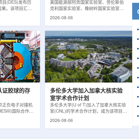
目(DES)发布历
响
美国能源部阿贡国家实验室、劳伦斯伯
成果。该项目汇总
克利国家实验室、橡树岭国家实验室和
2013年至2019
西北大学的研究人员正计划开发材料发
2026-08-06
天文图像，记录了
现云平台，利用基于物理学原理的人工
个星系团以及3000
智能框架，预测微小缺陷如何影响微电
用于研究宇宙加速
子器件的性能和寿命。材料发现云可视
为了实现DES，
化图，这是一个基于物理学原理的人工
极其灵敏的5.7亿
智能框架，它整合了实验数据、模拟和
m，并将其安装在位
高性能计算，用于预测微小缺陷如何影
美国国家科学基金
响微电子器件的性能和寿命。(图片由
文台的布兰科4米望
ChatGPT 提供。)微电子器件广泛用于
r Hahn/费米国家
智能手机、笔记本电脑、安全通信和人
工...
次认证胶球的存
多伦多大学加入加拿大核实验
室学术合作计划
京正负电子对撞机
多伦多大学(U of T)加入了加拿大核实验
ESIII)国际合作组
室(CNL)的学术合作计划，成为该项目中
理大会(ICHEP
的第十家参与机构。这项举措旨在加强
2026-08-06
大会报告的形式宣布：
加拿大的核能人才储备并支持相关研
BESIII实验建立
究。在施瓦茨·赖斯曼创新园区举行了签
整证据链，解开了
约仪式，标志着多伦多大学、加拿大核