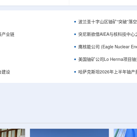
《自然通讯》。随着计算机芯片尺
目旨在提升产能，支持美国海军
功率密度持续提高，器件过热正成
并为公司在核能领域的后续增长
升的重要因素。传统热流测量方法
设施条件。根据公司披露，新设
子器件的多层结构时存在局限，例
尔德帕克里奇路120号，占地约14
波兰圣十字山区铀矿“突破”落空，
热反射法难以区分不同材料层中的
尺。工厂建成后，将整合目前分
红外成像等方法也难以在微小尺度
丹伯里和贝瑟尔三个地点的业务
装产业链
突尼斯欲借AIEA与核科技中
。为解决这一问题...
2027年初投入使用，若最终设计和
鹰核能公司 (Eagle Nuclea
美国铀矿公司Lo Herma项目
平台建设
哈萨克斯坦2026年上半年铀产