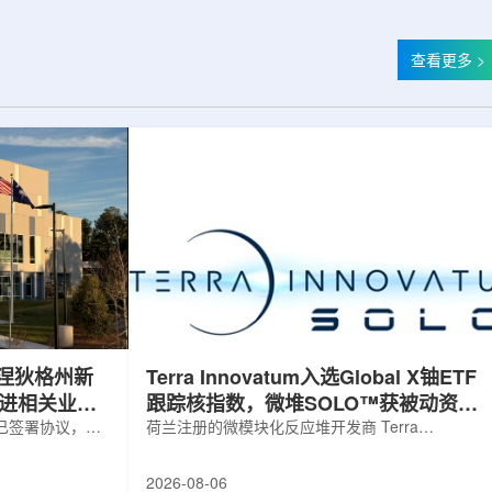
查看更多 >
涅狄格州新
Terra Innovatum入选Global X铀ETF
推进相关业务
跟踪核指数，微堆SOLO™获被动资金
，已签署协议，将
曝光
荷兰注册的微模块化反应堆开发商 Terra
新建一座工厂，
Innovatum Global N.V.(NASDAQ: NKLR)于2026
业务运营。该项
年8月3日开盘起纳入 Solactive 全球铀与核部件总
2026-08-06