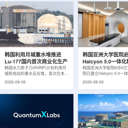
韩国利用月城重水堆推进
韩国亚洲大学医院
Lu-177国内首次商业化生产
Halcyon 5.0一
韩国水力原子力(KHNP)计划利用月
射治疗方案
韩国亚洲大学医院8月6
城核电站的重水反应堆，首次在本土
院已建立Halcyon 5.0
生产用于癌症治疗的放射性同位素
射治疗解决方案，并开始
2026-08-06
2026-08-06
镥-177(Lu-177)。目前韩国完全依赖
者治疗。该系统将高清高
进口该原料，这给当地的放射性药物
集、六自由度患者位置校
企业如Cellbion和FutureChem带来
实时运动管理整合到同一
了成本压力和供应不稳定因素。行业
中，用于提升图像引导放
内普遍认为国内生产将有助于构建多
准度和安全性。此次实施
元化的供应链并缩短运输时间。此次
Halcyon系统软件5.0
计划的首要目标是实现镥-177的商业
成高分辨率锥形束CT成
化生产，预计在2028年进行试生
HyperSight、六自由度