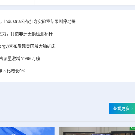
相关关键项目，
回报指数——该指数正是 Global X 铀ETF(NYSE
提供空间和基础
Arca: URA，资管超50亿美元)的跟踪基准，本次
施位于布鲁克菲
随 Solactive 定期再平衡生效。公司联合创始人兼
.1087万平方英
CEO Alessandro Petruzzi 称，这使被动/主题投
Industria公布加方实验室结果叫停勘探
布在康涅狄格州
资者可通过指数直接触达其 SOLO™ 微堆故事，
。该设施预计于
与 Cameco、Kazatomprom、Centrus、Oklo、
心之力，打造非洲无损检测标杆
租户装修工...
NuScale、X-energy、三菱重...
r Energy)宣布发现美国最大铀矿床
铀资源量激增至996万磅
量同比增长9%
查看更多 >