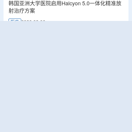
韩国亚洲大学医院启用Halcyon 5.0一体化精准放
射治疗方案
2026-08-06
医疗
美国堪萨斯大学获能源部资助 为CERN大型强子
对撞机构建新一代探测器