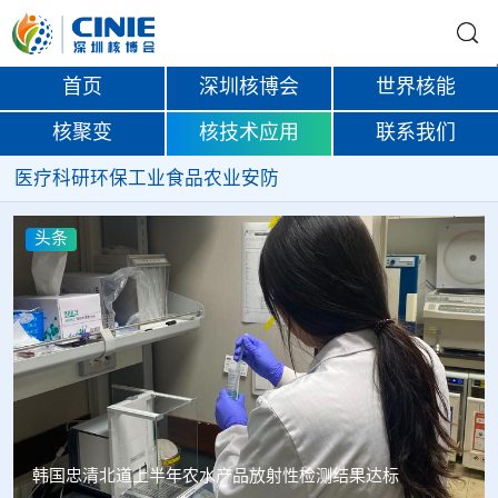
首页
深圳核博会
世界核能
核聚变
核技术应用
联系我们
医疗
科研
环保
工业
食品
农业
安防
头条
Oklo格罗夫斯同位素试验反应堆实现首次临界