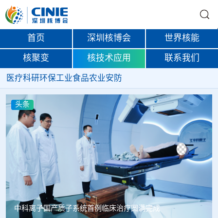
首页
深圳核博会
世界核能
核聚变
核技术应用
联系我们
医疗
科研
环保
工业
食品
农业
安防
头条
韩国忠清北道上半年农水产品放射性检测结果达标