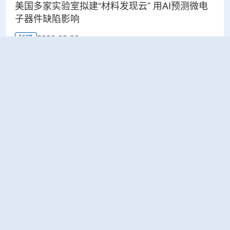
美国多家实验室拟建“材料发现云” 用AI预测微电
子器件缺陷影响
2026-08-06
科研
Rosatom选定SNIIP为辐射控制系统首席设计机
构，统管核设施放射仪表标准化与进口替代保障