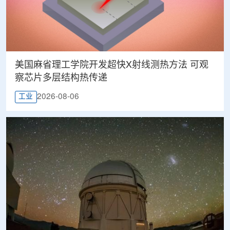
美国麻省理工学院开发超快X射线测热方法 可观
察芯片多层结构热传递
2026-08-06
工业