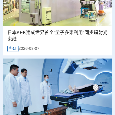
日本KEK建成世界首个“量子多束利用”同步辐射光
束线
2026-08-07
科研