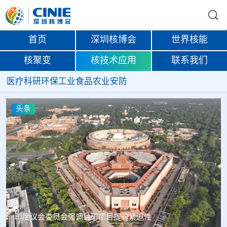
首页
深圳核博会
世界核能
核聚变
核技术应用
联系我们
医疗
科研
环保
工业
食品
农业
安防
头条
中核辐智正式设立 中国同辐持股90%打通核医疗全产业链