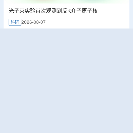
光子束实验首次观测到反K介子原子核
2026-08-07
科研
韩国忠清北道上半年农水产品放射性检测结果达
标