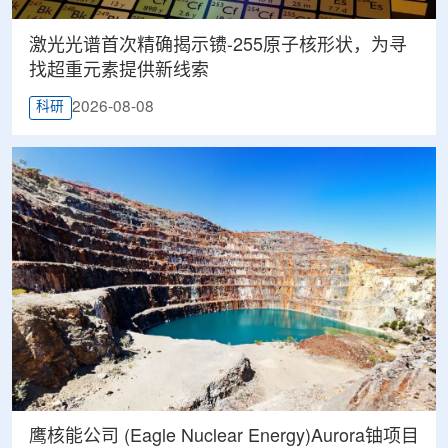
激光光谱首次精确揭示镄-255原子核形状，为寻
找超重元素提供新线索
2026-08-08
科研
鹰核能公司 (Eagle Nuclear Energy)Aurora铀项目