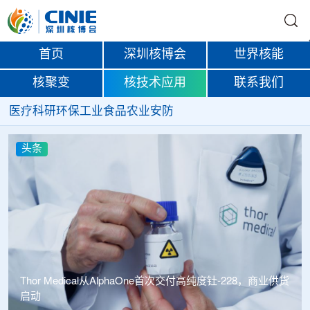
首页
深圳核博会
世界核能
核聚变
核技术应用
联系我们
医疗
科研
环保
工业
食品
农业
安防
头条
付高纯度钍-228，商业供货
中广核达胜携手浙江嘉广束 打造国内首套全自主电子束固
化卷钢涂装产业链