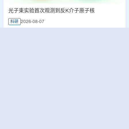
光子束实验首次观测到反K介子原子核
2026-08-07
科研
韩国忠清北道上半年农水产品放射性检测结果达
标