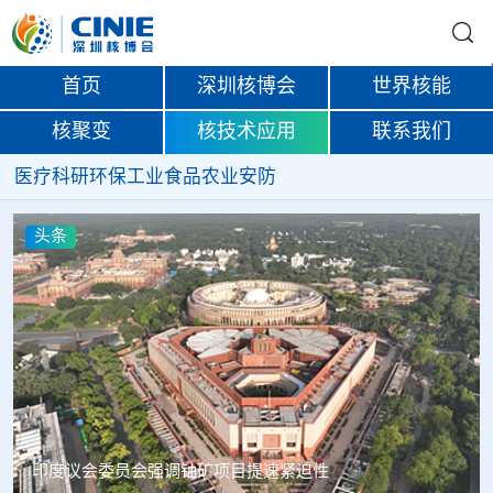
首页
深圳核博会
世界核能
核聚变
核技术应用
联系我们
医疗
科研
环保
工业
食品
农业
安防
头条
中核辐智正式设立 中国同辐持股90%打通核医疗全产业链