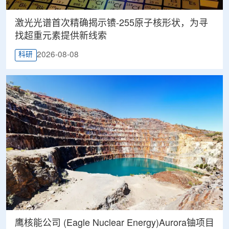
激光光谱首次精确揭示镄-255原子核形状，为寻
找超重元素提供新线索
2026-08-08
科研
鹰核能公司 (Eagle Nuclear Energy)Aurora铀项目