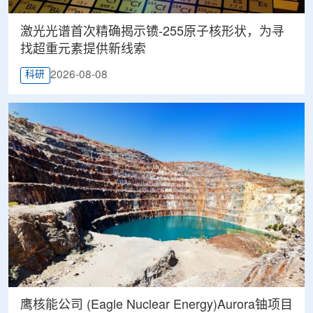
激光光谱首次精确揭示镄-255原子核形状，为寻
找超重元素提供新线索
2026-08-08
科研
鹰核能公司 (Eagle Nuclear Energy)Aurora铀项目