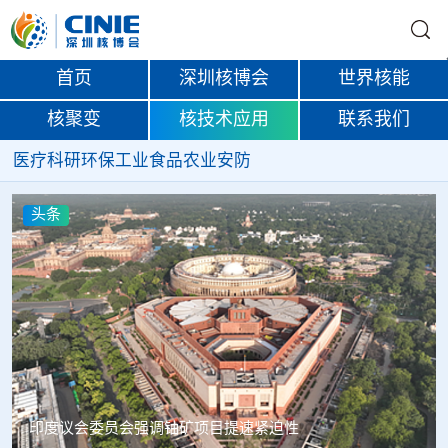
首页
深圳核博会
世界核能
核聚变
核技术应用
联系我们
医疗
科研
环保
工业
食品
农业
安防
头条
中核辐智正式设立 中国同辐持股90%打通核医疗全产业链