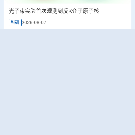
光子束实验首次观测到反K介子原子核
2026-08-07
科研
韩国忠清北道上半年农水产品放射性检测结果达
标