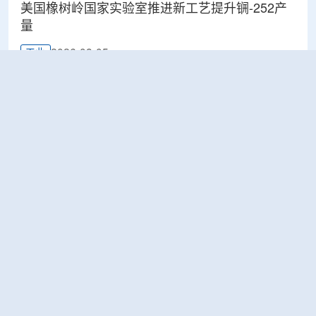
美国橡树岭国家实验室推进新工艺提升锎-252产
量
2026-08-05
工业
ÚJV Řež为CERN完成电缆样品辐照测试 验证材
料耐辐射能力