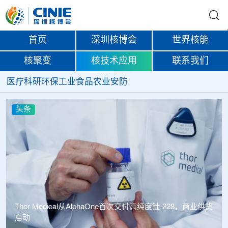
首页
深圳核博会
世界核能
核聚变
核技术应用
联系我们
医疗
科研
环保
工业
食品
农业
安防
头条
中广核达胜携手浙江嘉广束 打造国内首套全自主电子束固
化卷钢涂装产业链