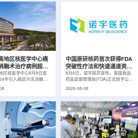
南地区核医学中心癌
中国原研核药首次获得FDA
消融术治疗病例超过
突破性疗法和快速通道资格
地区核医学中心8月8日宣
双重认定
8月6日，诺宇医药宣布，美国食品
024年引入癌症冷冻消融术
药品监督管理局(FDA)正式授予公司
心已完成超过100例相关手
自主研发的68Ga-NYM096突破性疗
08
2026-08-08
104名癌症患者提供治疗。
法认定(Breakthrough Therapy
术是一种微创肿瘤治疗方
Designation, BTD)及快速通道资格
过程中，医生在CT或超声
认定(Fast Track Designation,
下，将细治疗针精准插入肿
FTD)。这是原研核药领域中国首个
通过零下40摄氏度或更低
获得美国 FDA 突破性疗法认定、首
冷冻病灶，使癌细胞发生坏
个同时获得 FDA 突破性疗法与快速
低温冷冻本身具有一定麻醉
通道双项认定的产品，创造了核药领
技术有助于减轻患者疼痛，
域里程碑式突破。68Ga-NYM096是