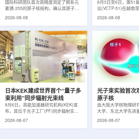
提供新线索
国际科研团队首次高精度测定了锕系元
南理论物理会议
8月3日至6日，第5
素镄-255的原子核结构，确认其原子核
议(VCTP-51)在越
呈明显的长椭球形，类似橄榄球。这项
核研究所理论物理实
2026-08-08
2026-08-08
研究发表于《物理评论快报》，由德国
验室的科研人员组成
美因茨约翰内斯·古腾堡大学、亥姆霍兹
南、德国、印度、中
美因茨研究所、瑞典哥德堡大学等18家
罗斯、台湾、菲律宾
机构合作完成。研究结果不仅修正了以
区的170余名学者开
往标准数据表中部分不合理的核性质数
题覆盖高能物理、核
值，也为现代原子核理论模型提供了关
和宇宙学等多个理论
键实验验证。镄是自然界中不存在的人
时涉及超越标准模型
工合成重元素，镄-255含有100个质子
量子光学与量子信息
和155个中子，实验获取极为困难。研究
分子等交叉研究领域。
团...
日本KEK建成世界首个“量子多
光子束实验首次
束利用”同步辐射光束线
原子核
8月6日，高能加速器研究机构(KEK)宣
由大阪大学核物理研
布，其位于光子工厂(PF)同步辐射实验
大学、东北大学先进
装置的BL-11A和BL-11B光束线已建成世
心、高丽大学、岐阜
2026-08-07
2026-08-07
界首个量子多束利用光束线，可实现硬X
理研究所、理化学研
射线与软X射线两束光束的同步利用。据
台湾中央研究院和加
介绍，BL-11A和BL-11B由同步辐射学术
学等机构研究人员组