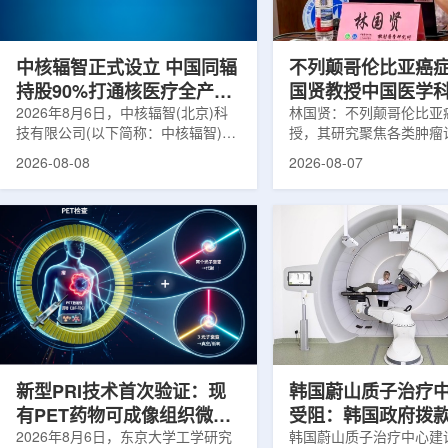
在肿瘤退缩、患者体重变化等情况
者和护理人员而言存在理
下，既往影像可能难以完全反映治疗
度。雷莫·乔治博士LifeNuc
当天的实际...
UAB...
中核辐智正式设立 中国同辐
不列颠哥伦比亚癌
持股90%打通核医疗全产业
国贤教授中国医学
链
2026年8月6日，中核辐智(北京)科
射医学研究所开展
林国贤：不列颠哥伦比亚
技有限公司(以下简称：中核辐智)正
授，其研究聚焦各类肿瘤
式设立。公司由中国同辐股份有限公
射性药物开发，迄今已主
2026-08-08
2026-08-07
司(以下简称：中国同辐)与中核(浙
表135余篇同行评议期刊
江)科创有限公司(以下简称：中核浙
30余项放射性药物相关
创)共同出资组建，中国同辐持股
完成自研7款放射性药物
90%，中核浙创持股10%。中核辐智
化，用于多种肿瘤诊疗。
将承接中国同辐核医学发展中心业
林国贤教授基于其团队多
务，锚定智慧核医疗赛道深耕布局。
索，系统梳理了针对前列
公司以智慧核医学物联系统为核心载
PSMA的核药相关研究进
体，打通核医疗全产业链条，构建智
18标记PSMA靶向PET
慧核医学系统+核药+装备+服务协同
设计与临床优势;二是通
发展模式，推动业务从单一产品供给
分子结构，大幅提高Lu-1
向全价值链整合...
疗性核药的肿瘤靶向性，..
新型PRI技术首次验证：现
韩国蔚山质子治疗
有PET药物可成像组织微环
受阻：韩国政府拨
境
2026年8月6日，东京大学工学研究
整影响项目推进
韩国蔚山质子治疗中心建