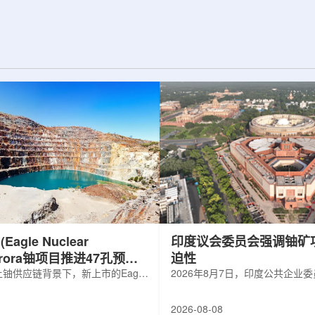
d合作组，首次利用光子
热正成为限制性能提升的重要因素。传
K介子的原子核。这
统热流测量方法在面对真实电子器件的
子原子核的存在提供
多层结构时存在局限，例如常用的时域
为理解高密度核物
热反射法难以区分不同材料层中的热传
构提供了重要线
输情况，红外成像等方法也难以在微小
兵库县大型同步辐
尺度上捕捉快速变化。为解决这一问
题...
agle Nuclear
印度议会委员会强调铀矿
Aurora铀项目推进47孔预可
迫性
铀供应链背景下，新上市的Eagle
2026年8月7日，印度公共企业
ergy Corp.凭借其号称全美最大常规
扩能进展的报告中指出，印度铀
indicated铀矿藏进入行业视野。其旗
需加速。DAE承诺UCIL到203
2026-08-08