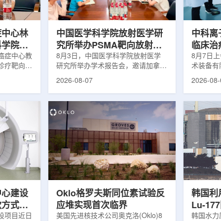
解和操作难
次。相关研究已发表于
减少对周
lear由
《Osteoporosis International》。下
术后较快
降幅度在人群之间并不均衡。...
接受治疗的
症中心林
中国医学科学院放射医学研
中科离
科学院放
究所举办PSMA靶向放射性
临床治
学术交流
癌症中心教
药物学术报告会
8月3日，中国医学科学院放射医学
8月7日
诊疗靶向放
研究所举办学术报告会，邀请加拿大
术装备有
导/参与发
温哥华不列颠哥伦比亚癌症中心林国
回旋质子
2026-08-07
2026-08-
论文，提交
贤教授作题为《用于前列腺癌诊断与
中心完成
专利申请，
治疗的前列腺特异性膜抗原靶向放射
这是国内
的临床转
性药物开发》的学术报告。报告会采
治疗系统
报告会上，
取线上线下结合方式举行，放射所部
肺癌患者
年的前沿探
分科研人员和研究生参加。林国贤教
系统，搭
腺癌靶点
授长期从事肿瘤诊疗靶向放射性药物
SC24
展：一是F-
开发研究，已主导或参与发表135余
射野、3
显像剂的分子
篇同行评议期刊论文，提交30余项
疗全程依
过理性优化
放射性药物相关专利申请，并完成7
准定位，
77标记治
款自研放射性药物的临床转化，应用
疗。设备
.
于多...
件运...
中心建设
Oklo格罗夫斯同位素试验反
韩国利
款方式调
应堆实现首次临界
Lu-1
设项目近日
美国先进核技术公司奥克洛(Oklo)8
韩国水力原