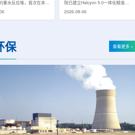
的重水反应堆，首次在本土
院已建立Halcyon 5.0一体化精准放
癌症治疗的放射性同位素
射治疗解决方案，并开始全面用于患
06
2026-08-06
(Lu-177)。目前韩国完全依赖
者治疗。该系统将高清高速图像采
料，这给当地的放射性药物
集、六自由度患者位置校正和无标记
lbion和FutureChem带来
实时运动管理整合到同一治疗流程
力和供应不稳定因素。行业
中，用于提升图像引导放射治疗的精
为国内生产将有助于构建多
准度和安全性。此次实施方案以
环保
应链并缩短运输时间。此次
Halcyon系统软件5.0版本为基础，集
查看更多 >
要目标是实现镥-177的商业
成高分辨率锥形束CT成像系统
预计在2028年进行试生
HyperSight、六自由度患者定位台
2031年开始全面量产。之
Dynamic Couch，以及表面引导放
水力原子力还将扩大生产范
射治疗系统IDENTIFY。亚洲大学医
院表示，该院是韩国首...