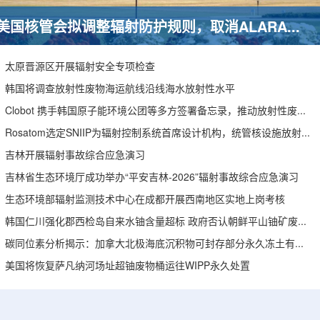
美国核管会拟调整辐射防护规则，取消ALARA要求引发安全争议
太原晋源区开展辐射安全专项检查
韩国将调查放射性废物海运航线沿线海水放射性水平
Clobot 携手韩国原子能环境公团等多方签署备忘录，推动放射性废物安全管理多机型机器人示范
Rosatom选定SNIIP为辐射控制系统首席设计机构，统管核设施放射仪表标准化与进口替代保障
吉林开展辐射事故综合应急演习
吉林省生态环境厅成功举办“平安吉林-2026”辐射事故综合应急演习
生态环境部辐射监测技术中心在成都开展西南地区实地上岗考核
韩国仁川强化郡西检岛自来水铀含量超标 政府否认朝鲜平山铀矿废水影响
碳同位素分析揭示：加拿大北极海底沉积物可封存部分永久冻土有机碳
美国将恢复萨凡纳河场址超铀废物桶运往WIPP永久处置