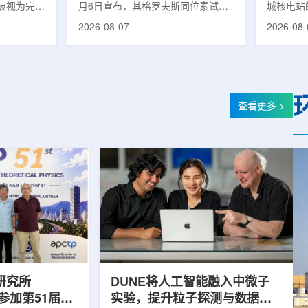
被视为完善
月6日宣布，其格罗夫斯同位素试验
城核电站
体系的关键
反应堆已在低功率状态下实现可控自
生产用于
2026-08-07
2026-08-
政支持方向
持核链式反应，达到首次临界。这一
镥-177
模国家拨款
进展距离该项目破土动工不到一年。
进口该原
市8月6日
格罗夫斯同位素试验反应堆设施(图
企业如Cel
月完成质子
片：格罗夫斯)格罗夫斯低功率试验
了成本压
及基本规划
反应堆位于美国得克萨斯州洛克哈
内普遍认
家拨款。不
特，是美国能源部反应堆试点计划下
元化的供
查看更多 >
称，难以单
首个在私人土地上实现临界的反应
计划的首
资金。此
堆。根据奥克洛介绍，该设施从未开
化生产，
设质子治疗
发土地起步建设，完成了土建开挖、
产，并在
区域内完成
工程建设、组件制造或采购、燃料配
后，韩国
置及...
围至钴...
研究所
DUNE将人工智能融入中微子
团参加第51届越
实验，提升粒子探测与数据处