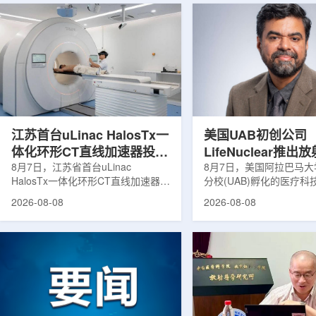
江苏首台uLinac HalosTx一
美国UAB初创公司
体化环形CT直线加速器投入
LifeNuclear推
临床
8月7日，江苏省首台uLinac
治疗安全指导平台
8月7日，美国阿拉巴马
HalosTx一体化环形CT直线加速器在
分校(UAB)孵化的医疗
TheraGuide
南京医科大学第三附属医院(常州二
LifeNuclear宣布推出数
2026-08-08
2026-08-08
院)正式投入临床应用。该设备将诊
TheraGuide，用于帮
断级CT与环形加速器集成于同一平
药物癌症治疗的患者在出
台，推动区域肿瘤放射治疗由传统分
遵循辐射安全指导。放射
步定位向同台实时模式转变。放射治
通过使用放射性药物靶向
疗是肿瘤治疗的重要方式之一。传统
尽量减少周围健康组织损
分体式放疗流程中，患者通常需要在
挥治疗作用。随着该疗法
CT室与治疗室之间转运，治疗计划
大，患者在治疗后通常需
也多依据此前采集的静态影像制定。
行较为复杂的书面说明，