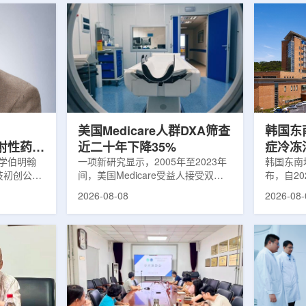
美国Medicare人群DXA筛查
韩国东
出放射性药物
近二十年下降35%
症冷冻
大学伯明翰
一项新研究显示，2005年至2023年
100例
韩国东南
科技初创公司
间，美国Medicare受益人接受双能X
布，自2
字化平台
射线吸收测定(DXA)检查的比例明显
以来，中
2026-08-08
2026-08-
助接受放射性
下降，降幅达35%。DXA常用于骨密
术，共为
院后理解并
度检测和骨质疏松相关筛查，研究结
冷冻消融
性药物疗法
果提示，不同人群之间的筛查可及性
法。治疗
癌细胞，在
差异正在扩大。研究人员分析了超过
成像引导
伤的同时发
500万名Medicare受益人的理赔数
瘤部位，
应用范围扩
据。结果显示，DXA使用率从2005
的超低温
要阅读并执
年的每10万名受益人7255次，下降
死。由于
这对部分患
至2023年的每10万名受益人4690
作用，该