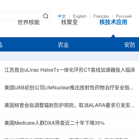
中文
|
English
|
Français
|
Русский
世界核能
核聚变
核技术应用
品
农业
安防
江苏首台uLinac HalosTx一体化环形CT直线加速器投入临床
美国UAB初创公司LifeNuclear推出放射性药物治疗安全指导平台TheraGuide
美国核管会拟调整辐射防护规则，取消ALARA要求引发安全争议
美国Medicare人群DXA筛查近二十年下降35%