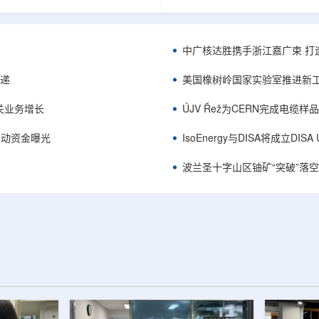
项目位于俄勒冈—内华达边境，按S-K
能及在Jharkhand、Rajasthan、C
cated资源3275万磅、inferred
建项目将产量翻倍，但委员会认
司已递交许可申请，计划打47个
——NPCIL未来十年装机大增，
.7万英尺的预可研钻探，待联邦与
将拉长进口燃料战略敏感期。目前
中广核达胜携手浙江嘉广束 打
工，预计2027年下半年完成预可
25GWe年需U3O8约5400吨，U
ukuskokon Professional
30%，须靠加速国产与多元化供
传递
美国橡树岭国家实验室推进新工
大与BBA USA、SLR I...
赖。委员会支持UCIL与NTPC
海外铀...
关业务增长
ÚJV Řež为CERN完成电缆
™获被动资金曝光
IsoEnergy与DISA将成立D
波兰圣十字山区铀矿“突破”落空，