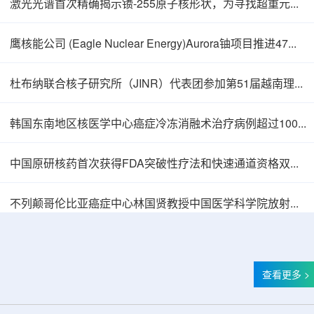
激光光谱首次精确揭示镄-255原子核形状，为寻找超重元素提供新线索
鹰核能公司 (Eagle Nuclear Energy)Aurora铀项目推进47孔预可研钻探
杜布纳联合核子研究所（JINR）代表团参加第51届越南理论物理会议
韩国东南地区核医学中心癌症冷冻消融术治疗病例超过100例
中国原研核药首次获得FDA突破性疗法和快速通道资格双重认定
中核辐智正式设立 中国同辐持股90%打通核医
不列颠哥伦比亚癌症中心林国贤教授中国医学科学院放射医学研究所开展学术交流
查看更多 >