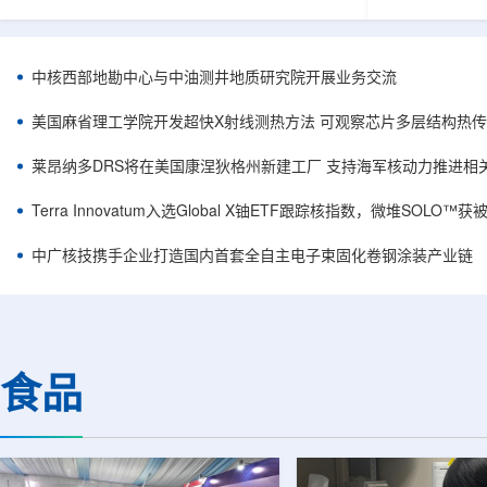
相关登记依据俄罗斯政府第878号和第719号决议
舰Aurora铀
完成。至此，Helix成为俄罗斯首款、也是目前唯
1300标准含indi
一被纳入上述国家注册名录的3D扫描仪。
498万磅。公
RangeVision Helix由俄罗斯国家原子能公司增材
孔、总进尺约2
中核西部地勘中心与中油测井地质研究院开展业务交流
制造合作伙伴RangeVision研发制造。自2025年
州审批通过后开
以来，该公司成为唯一纳入俄罗斯国家原子能公
研。技术端近期增补Y
美国麻省理工学院开发超快X射线测热方法 可观察芯片多层结构热
司增材制造生态系统的俄罗斯3D扫描...
Services，并扩
莱昂纳多DRS将在美国康涅狄格州新建工厂 支持海军核动力推进相
Terra Innovatum入选Global X铀ETF跟踪核指数，微堆SOLO
中广核技携手企业打造国内首套全自主电子束固化卷钢涂装产业链
食品