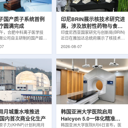
围正常组织的损伤，并促进
一款特异性结合CAⅨ的肾癌小分子
恢复。据该中心介绍，目前
诊断核药，适用于疑似或确认转移性
患者中，肝...
肾透明细胞癌(cl...
子国产质子系统首例
印尼BRIN展示核技术研究进
疗圆满完成
展，涉及放射性药物与食品
上午，合肥中科离子医学技
辐照应用
印度尼西亚国家研究与创新局(BRIN)
限公司自主研制的国产超导
近日在雅加达总统府展示了核技术研
治疗系统，在合肥离子医学
究成果。BRIN局长阿里夫·萨特里亚
07
2026-08-07
首例临床试验受试者治疗。
表示，相关技术属于和平利用核能范
首台国产超导回旋质子放射
畴，应用方向不仅包括能源，也覆盖
的重要突破。本例受试者为
粮食和健康等领域。在健康领域，
。试验所用的超导质子治疗
BRIN正在开发用于核医学的放射性
载中科离子自主研发的
药物。这类药物含有放射性物质，可
0超导回旋加速器，具有超大照
用于癌症诊断和治疗。阿里夫表示，
60°全周束流配送能力。治
放射性药物研发对癌症识别和治疗具
托多模融合4D图像引导精
有重要意义。在食品领域，BRIN将
能实现动态适配、精准治
核技术用于食品保鲜，重点包括出口
运行平稳低噪，治疗控制软
水果的辐照处理。阿里夫介绍，一些
进口国要...
用月城重水堆推进
韩国亚洲大学医院启用
77国内首次商业化生产
Halcyon 5.0一体化精准放
子力(KHNP)计划利用月
射治疗方案
韩国亚洲大学医院8月6日宣布，医