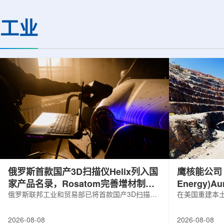
基础设施网络合作建设。该网络由大学
LEPS2/Solenoi
联合使用机构及联合使用、联合研究中
束实验观测到含有反
工业
心的同步辐射装置组成，定位为科研和
一成果为确认反K介
教育基础设施。新光束线的主要特点在
了新的实验证据，也
于，可在同一实验条件下同时使用硬X射
质和中性子星内部结
线和软X射线，完成过去需要分别开展的
索。研究团队在日本
观...
射设施SP...
俄罗斯首款国产3D扫描仪Helix列入国
鹰核能公司 (E
家产品名录，Rosatom完善增材制造
Energy)
技术链
俄罗斯联邦工业和贸易部已将首款国产3D扫描仪
研钻探
在美国重建本土
RangeVision Helix列入俄罗斯电子产品统一注册
Nuclear En
名录，以及经确认的俄罗斯制造工业产品名录。
measured+
2026-08-08
2026-08-08