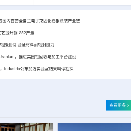
hhattisgarh新
安全和防护管理办法》第五十四条有关规定，现
为该时间表偏晚
将各省级生态环境主管部门报送的、已获得豁免
采矿集群若延期
备案证明文件的活动，以及活动中涉及的射线装
PHWR机组约
置、放射源或非密封放射性物质予以公告。随公
造国内首套全自主电子束固化卷钢涂装产业链
CIL仅能满足约
告发布的汇总表共列出66项备案记录，涉及山
应降低进口依
东、天津、上海、河北、四川、甘肃、安徽、河
艺提升锎-252产量
组建合资企业参股
南、辽宁等地相关单位。备案内容涵盖...
样品辐照测试 验证材料耐辐射能力
ISA Uranium，推进美国铀回收与加工平台建设
Industria公布加方实验室结果叫停勘探
查看更多 >