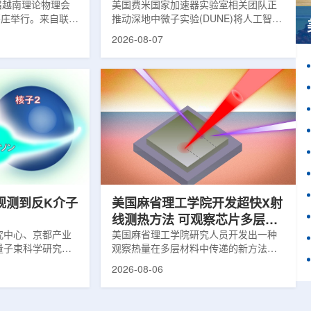
1届越南理论物理会
理能力
美国费米国家加速器实验室相关团队正
南芽庄举行。来自联合
推动深地中微子实验(DUNE)将人工智能
验室和信息技术实
和机器学习工具融入实验设计、探测器
2026-08-07
代表团参会，与越
运行与数据分析流程，以提升中微子相
国、巴基斯坦、俄
互作用识别、事件分类和探测器管理能
和日本等国家和地
力。DUNE位于长基线中微子设施，目
展交流。本届会议议
前已开始安装大型中微子探测器模块的
物理、凝聚态物理
结构元件。该实验由近探测器和远探测
物理前沿方向，同
器组成：近探测器位于费米实验室，远
物理、分子物理、
探测器设在南达科他州桑福德地下研究
、生物材料和生物
设施地下约1英里处。两个探测器都将采
广泛的议程...
用液氩时间投影室技术，用于记录中微
子...
观测到反K介子
美国麻省理工学院开发超快X射
线测热方法 可观察芯片多层结
究中心、京都产业
构热传递
美国麻省理工学院研究人员开发出一种
量子束科学研究中
观察热量在多层材料中传递的新方法，
大学、中国近代物
可用于精确测量计算机芯片等电子器件
2026-08-06
究所、京都大学、
内部的热流变化。相关研究成果已发表
拿大萨斯喀彻温大
于《自然通讯》。随着计算机芯片尺寸
成的
不断缩小、功率密度持续提高，器件过