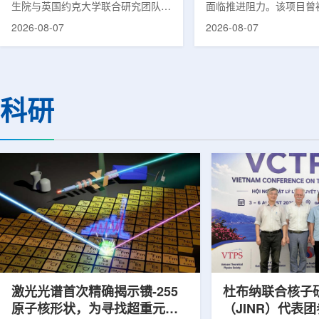
生院与英国约克大学联合研究团队宣
面临推进阻力。该项目曾
布，已建立一种利用正电子三光子衰
韩国东南部区域癌症治疗
2026-08-07
2026-08-07
变的新型几何成像原理，并首次成功
环节，但由于政府医疗财
验证正电子素比率成像(PRI)技术。
发生变化，单独获得大规
该方法可结合现有临床PET显像剂使
的难度明显上升。据蔚山
用，有望为核医学影像提供观察组织
消息，蔚山市已于去年3
微环境的新手段。利用正电子-3光子
治疗中心建设可行性研究
科研
衰变的下一代核医学成像概念图目前
制定服务，并开始争取国
临床PET扫描主要利用正电子双光子
过，韩国保健福祉部回复
湮灭过程显示药物在体内的分布和积
独为蔚山市提供大型项目
累情况，但对组织缺氧等与疾病恶性
前，蔚山市曾计划通过建
程度相关的微环境信息捕捉有限。...
中心，构建癌症患者可在
手术...
激光光谱首次精确揭示镄-255
杜布纳联合核子
原子核形状，为寻找超重元素
（JINR）代表