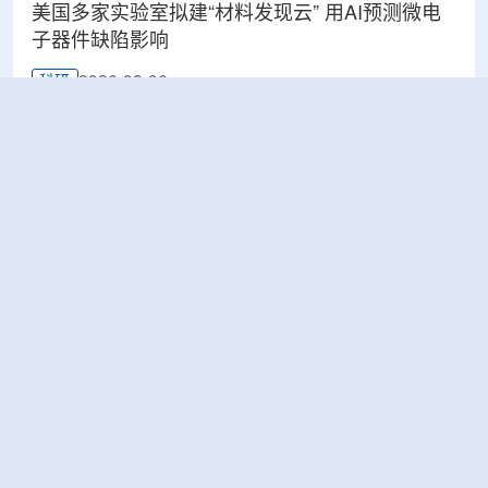
美国多家实验室拟建“材料发现云” 用AI预测微电
子器件缺陷影响
2026-08-06
科研
Rosatom选定SNIIP为辐射控制系统首席设计机
构，统管核设施放射仪表标准化与进口替代保障