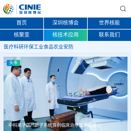
首页
深圳核博会
世界核能
核聚变
核技术应用
联系我们
医疗
科研
环保
工业
食品
农业
安防
头条
韩国忠清北道上半年农水产品放射性检测结果达标