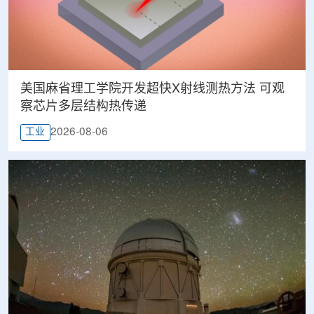
美国麻省理工学院开发超快X射线测热方法 可观
察芯片多层结构热传递
2026-08-06
工业