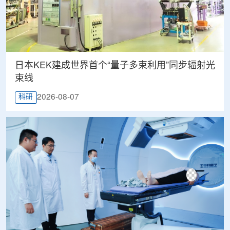
日本KEK建成世界首个“量子多束利用”同步辐射光
束线
2026-08-07
科研