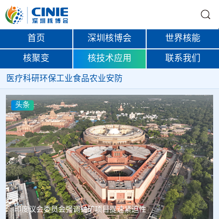
首页
深圳核博会
世界核能
核聚变
核技术应用
联系我们
医疗
科研
环保
工业
食品
农业
安防
头条
中核辐智正式设立 中国同辐持股90%打通核医疗全产业链