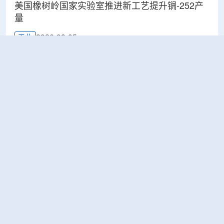
美国橡树岭国家实验室推进新工艺提升锎-252产
量
2026-08-05
工业
ÚJV Řež为CERN完成电缆样品辐照测试 验证材
料耐辐射能力