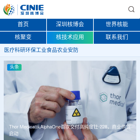
首页
深圳核博会
世界核能
核聚变
核技术应用
联系我们
医疗
科研
环保
工业
食品
农业
安防
头条
中广核达胜携手浙江嘉广束 打造国内首套全自主电子束固
化卷钢涂装产业链