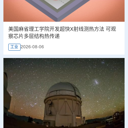
美国麻省理工学院开发超快X射线测热方法 可观
察芯片多层结构热传递
2026-08-06
工业