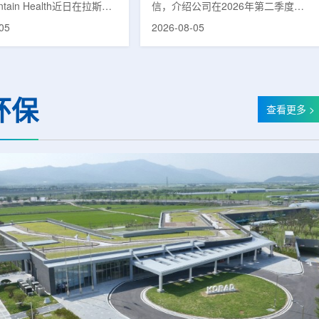
untain Health近日在拉斯维
信，介绍公司在2026年第二季度财
部启用一座新的门诊诊所。
务业绩公布前各业务板块的运营进
05
2026-08-05
adura Clinic，建筑面积
展。公司表示，旗下PET实验室部门
尺，位于Spring Valley
2026年上半年有机收入较2025年同
该医疗系统在内华达州首个
期增长超过50%。按照目前预期，该
adura Clinic为三层建
部门2026年全年收入约为1400万美
月30日举行剪彩仪式和社区
元，高于2025年的600万美元。PET
环保
动后正式开放。该诊所整合
相关业务通常与放射性药物制备、分
查看更多 >
布在拉斯维加斯谷多个地点
子影像和核医学诊断应用密切相关。
健和部分专科服务，面向儿
在同位素业务方面，ASP Isotopes
及老年患者提供更集中的医
称，其硅-28和镱-176浓缩设施已进
根据介绍，诊所服务范围包
入商业生产前的最后阶段，预计将在
.
2026年下半年交...