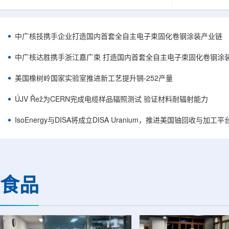
核西部地勘中心党委书记王乐力带队赴中油测井
成果已发表于
地质研究院，开展专项技术交流研讨。会上，中
寸不断缩小、
油测井地质研究院党委书记万金彬系统介绍了国
为限制性能提
内油气测井成套装备、井下探测、岩石物理实
在面对真实电
中广核技携手企业打造国内首套全自主电子束固化卷钢涂装产业链
验、智能测井解释、深井探测及多源地质数据解
如常用的时域
析等成熟技术体系，并结合实战案例分享了含油
热传输情况，
中广核达胜携手浙江嘉广束 打造国内首套全自主电子束固化卷钢涂
气盆地铀矿勘查经验。王乐力介绍了西部中...
上捕捉快速变化
美国橡树岭国家实验室推进新工艺提升锎-252产量
ÚJV Řež为CERN完成电缆样品辐照测试 验证材料耐辐射能力
IsoEnergy与DISA将成立DISA Uranium，推进美国铀回收与加工
食品