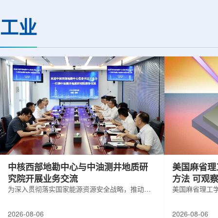
(CMS)设计和建造两台高亮度零度量能
困扰学术界近半个世
器(HL-ZDC)。该项目周期为四年，由堪
谜。该发现不仅为量
工业
萨斯大学物理与天文系教授迈克尔·默里
供了决定性验证，也
和堪萨斯大学杰出教授克里斯托夫·罗永
形态——纯由力构成
共同领导。其中，默里同时担任CMS高
子核由质子和中子组
亮度零度量能器升级项目负责人。...
由夸克组成。夸克之
互...
中核西部地勘中心与中油测井地质研
美国麻省理
究院开展业务交流
方法 可观
为深入贯彻落实国家能源资源安全战略，推动油
美国麻省理工
气测井与铀矿地质勘查技术互融互通，促进跨行
在多层材料中
业科研资源共享与关键技术联合攻关，近日，中
算机芯片等电
2026-08-06
2026-08-06