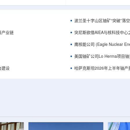
《自然通讯》。随着计算机芯片尺
目旨在提升产能，支持美国海军
功率密度持续提高，器件过热正成
并为公司在核能领域的后续增长
升的重要因素。传统热流测量方法
设施条件。根据公司披露，新设
子器件的多层结构时存在局限，例
尔德帕克里奇路120号，占地约14
波兰圣十字山区铀矿“突破”落空，
热反射法难以区分不同材料层中的
尺。工厂建成后，将整合目前分
红外成像等方法也难以在微小尺度
丹伯里和贝瑟尔三个地点的业务
装产业链
突尼斯欲借AIEA与核科技中
。为解决这一问题...
2027年初投入使用，若最终设计和
鹰核能公司 (Eagle Nuclea
美国铀矿公司Lo Herma项目
平台建设
哈萨克斯坦2026年上半年铀产