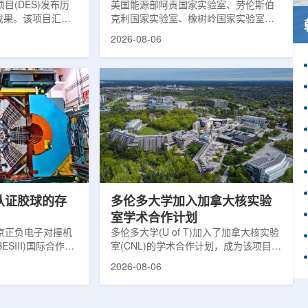
目(DES)发布历
响
美国能源部阿贡国家实验室、劳伦斯伯
成果。该项目汇总
克利国家实验室、橡树岭国家实验室和
2013年至2019
西北大学的研究人员正计划开发材料发
2026-08-06
天文图像，记录了
现云平台，利用基于物理学原理的人工
个星系团以及3000
智能框架，预测微小缺陷如何影响微电
用于研究宇宙加速
子器件的性能和寿命。材料发现云可视
为了实现DES，
化图，这是一个基于物理学原理的人工
极其灵敏的5.7亿
智能框架，它整合了实验数据、模拟和
m，并将其安装在位
高性能计算，用于预测微小缺陷如何影
美国国家科学基金
响微电子器件的性能和寿命。(图片由
文台的布兰科4米望
ChatGPT 提供。)微电子器件广泛用于
r Hahn/费米国家
智能手机、笔记本电脑、安全通信和人
工...
次认证胶球的存
多伦多大学加入加拿大核实验
室学术合作计划
京正负电子对撞机
多伦多大学(U of T)加入了加拿大核实验
ESIII)国际合作组
室(CNL)的学术合作计划，成为该项目中
理大会(ICHEP
的第十家参与机构。这项举措旨在加强
2026-08-06
大会报告的形式宣布：
加拿大的核能人才储备并支持相关研
BESIII实验建立
究。在施瓦茨·赖斯曼创新园区举行了签
整证据链，解开了
约仪式，标志着多伦多大学、加拿大核