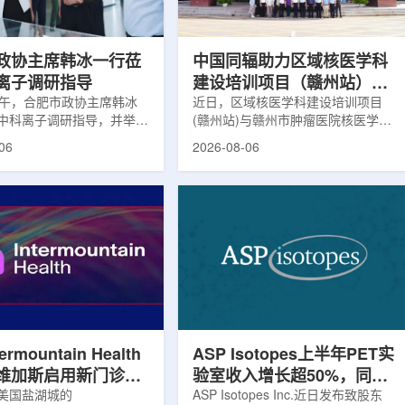
，重点评估该国癌症防控能
情况进行评估。结果显示，晚发性精
需求。6月9日至11日，专
神病患者中，β-淀粉样蛋白阳性...
政协主席韩冰一行莅
中国同辐助力区域核医学科
离子调研指导
建设培训项目（赣州站）与
下午，合肥市政协主席韩冰
赣州市肿瘤医院核医学诊疗
近日，区域核医学科建设培训项目
中科离子调研指导，并举行
(赣州站)与赣州市肿瘤医院核医学诊
高质量建设项目同步启动
。市人大常委会副主任雍凤
疗高质量建设项目在赣州市肿瘤医院
06
2026-08-06
协秘书长苏祥、市产投集团
同步启动。中华医学会核医学分会专
鑫、市政协教科卫体委主任
家组以及中国同辐、原子高科相关代
市工信局副局长郭梅参加。
表到院开展调研交流，江西省内各级
院合肥物质科学研究院副院
医疗机构200余名医务人员参会。启
，中科离子董事长刘璐，总
动仪式由赣州市肿瘤医院核医学科主
华，副总经理丁开忠、李
任杨传盛主持。赣州市卫生健康委员
怀陪同。韩冰一行详细了解
会副主任傅伟、中华医学会核医学分
产业布局、经营情况，重点
会主任委员汪静、赣州市肿瘤医院党
疗及高端装备关键技术突
委书记黄兴伟出席并致辞。汪静表
转化落地及产业化发展等方
示，核医学在肿瘤等重大疾病...
rmountain Health
ASP Isotopes上半年PET实
维加斯启用新门诊诊
验室收入增长超50%，同位
PET/CT和直线加
美国盐湖城的
素浓缩设施推进商业生产
ASP Isotopes Inc.近日发布致股东