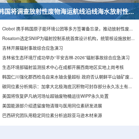
韩国将调查放射性废物海运航线沿线海水放射性水平
Clobot 携手韩国原子能环境公团等多方签署备忘录，推动放射性废物安全管理多机型机器人示范
Rosatom选定SNIIP为辐射控制系统首席设计机构，统管核设施放射仪表标准化与进口替代保障
吉林开展辐射事故综合应急演习
吉林省生态环境厅成功举办“平安吉林-2026”辐射事故综合应急演习
生态环境部辐射监测技术中心在成都开展西南地区实地上岗考核
韩国仁川强化郡西检岛自来水铀含量超标 政府否认朝鲜平山铀矿废水影响
碳同位素分析揭示：加拿大北极海底沉积物可封存部分永久冻土有机碳
美国将恢复萨凡纳河场址超铀废物桶运往WIPP永久处置
美国能源部介绍遗留废物清理与医用同位素研发进展
巴西研究团队用稳定同位素分析追踪亚马逊木材来源