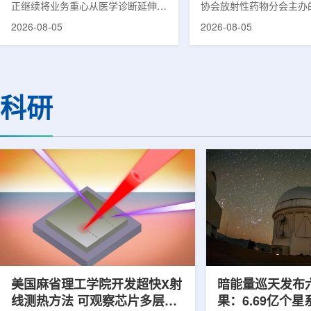
正继续将业务重心从医学诊断延伸至
协会放射性药物分会主办的
集团首席科学家刘
治疗领域。8月5日，三星HME美国
放射性药物创新发展大会
2026-08-05
2026-08-05
公司与美国放射外科公司Accuray宣
原市举行。作为中核集团
布签署一份不具约束力的合作意向
的核心平台，中国同辐股
书，双方计划围绕基于容积成像的精
(以下简称：中国同辐)在
准放射治疗解决方案开展合作探讨。
科技自立自强与普惠民生
根据意向书，双方拟研究将三星移动
压舱石的作用。在大会间
科研
CT扫描仪BodyTom与Accuray机器
辐党委委员、总工程师、
人放射外科平台CyberKnife相结合。
席科学家刘蕴韬接受记者
该合作方向旨在把高分辨率三维成像
示，中国同辐将加快在建
能力与图像引导机器人放射外科技术
产运行，加快智慧核医学
连接起来，使医务人员能够更准确地
持续缩小城乡核医疗资源
确...
时，以...
美国麻省理工学院开发超快X射
暗能量巡天发布
线测热方法 可观察芯片多层结
果：6.69亿个