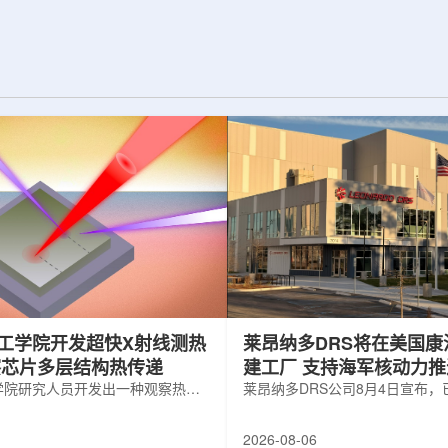
纪的胶球存在之
实验室和原子能公司有限公司(AECL)正
子色动力学理论提
式确立了合作关系。该学术合作计划将
表明一类全新物质
为参学院校提供进入国家级实验室基础
的物质的存在。原
设施、技术和专业知识的渠道，合作领
成，质子和中子又
域涵盖清洁能源、医疗健康、环境修复
间靠胶子传递强相
以及国家安全等多个方面。此次...
工学院开发超快X射线测热
莱昂纳多DRS将在美国康
察芯片多层结构热传递
建工厂 支持海军核动力
学院研究人员开发出一种观察热量
增长
莱昂纳多DRS公司8月4日宣布
传递的新方法，可用于精确测量计
在美国康涅狄格州布鲁克菲尔德
子器件内部的热流变化。相关研究
用于扩大并整合其海军电力系统
2026-08-06