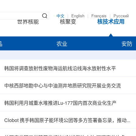
中文
|
English
|
Français
|
Русский
世界核能
核聚变
核技术应用
品
农业
安防
韩国将调查放射性废物海运航线沿线海水放射性水平
中核西部地勘中心与中油测井地质研究院开展业务交流
韩国利用月城重水堆推进Lu-177国内首次商业化生产
Clobot 携手韩国原子能环境公团等多方签署备忘录，推动放射性废物安全管理多机型机器人示范