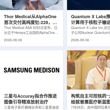
发土地起步建设，完成了土建开挖、
产，并在2031年开始全
工程建设、组件制造或采购、燃料配
后，韩国水力原子力还将
置及...
围至钴...
Thor Medical从AlphaOne
Quantum X Lab
首次交付高纯度钍-228，商
计算用于核粒子输
业供货启动
Thor Medical ASA 8月5日宣布，已
拟
Quantum X Labs Inc
从位于Herøya工业园的AlphaOne生
子公司Nuclear Quant
产设施完成首批高纯度钍-228(Th-
业计算模拟中的一项瓶颈
2026-08-06
2026-08-06
228)客户交付。这是该设施上周宣布
案，尝试将量子计算引入
启动生产后完成的首次客户供货，也
预测，用于支持核医学系
标志着AlphaOne进入商业供应阶
算密集型场景。据介绍，
段。Thor Medical首席执行官Jasper
运模拟在核医学系统设计
Kurth表示，商业化生产意味着公司
作用，但往往需要大量计
工业规模制造的开始，首批客户交付
伴随较长运行时间，影响
表明公司已完成从产能建设到利用首
效率。Nuclear Quant
个工业规模工厂服务客户的过渡。公
技术，旨在把物理输运模
司称，随着产能逐步提升，将继续满
子电路，使粒子传播和随
足靶向α疗法领域对高纯度...
学能够直接在量子计算框
模拟。...
三星与Accuray拟合作推进
构筑自主可控核药“
图像引导精准放射治疗
绘就普惠医疗新蓝
三星电子医疗器械业务和三星麦迪逊
访中国同辐总工程
7月28日，由中国同位素