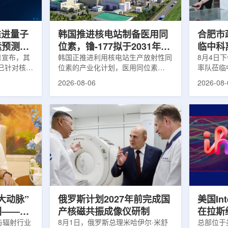
面量产。之
Dynamic Couch，以及表面引导放
请求进行
扩大生产范
射治疗系统IDENTIFY。亚洲大学医
力和实际
院表示，该院是韩国首...
家组访...
s推进量子
韩国推进核电站制备医用同
合肥市
运预测模
位素，镥-177拟于2031年商
临中科
.近日宣布，其
业化生产
韩国正推进利用核电站生产放射性同
8月4日
um已针对核工
位素的产业化计划，医用同位素
率队莅临
提出新方
镥-177(Lu-177)被列为首个商业化目
座谈交流
2026-08-06
2026-08-
核粒子输运
标产品。韩国水力与原子能公司表
山，市政
统设计等计
示，计划优先实现Lu-177商业化生
董事长江
传统粒子输
产，后续还可能将产品范围扩大至
张晓峰、
中具有重要
钴-60、氚-3和氦-3等同位素。Lu-
中国科学
算资源，并
177是当前全球放射性药物市场中应
长宋云涛
研发和优化
用较广的治疗性放射性同位素，可用
经理陈永
um此次提出的
于前列腺癌、神经内分泌肿瘤等疾病
俊、光若
型转化为量
相关放射性药物。此前，韩国所需
中科离子
机游走动力
Lu-177完全依赖进口。由于其半衰
围绕核医
架中表示和
期约为6.6天，从生产、运输到药物
破、成果
制备和患者给药...
面开...
大动脉”
俄罗斯计划2027年前完成国
美国Inte
图——专
产核磁共振成像仪研制
在拉斯
师、中核
与辐射行业
8月1日，俄罗斯总理米哈伊尔·米舒
所，配置
总部位于