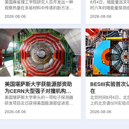
构热传递
美国麻省理工学院研究人员开发出一种
束宇宙加速膨胀
8月4日，暗能量巡天项
观察热量在多层材料中传递的新方法，
时六年的暗能量探测
可用于精确测量计算机芯片等电子器件
形成18篇相关论文，基于
2026-08-06
2026-08-06
内部的热流变化。相关研究成果已发表
年间获取的近30万张
于《自然通讯》。随着计算机芯片尺寸
6.69亿个星系、数千
不断缩小、功率密度持续提高，器件过
多颗超新星的信息，
热正成为限制性能提升的重要因素。传
膨胀和宇宙结构演化。
统热流测量方法在面对真实电子器件的
费米实验室制造了一台
多层结构时存在局限，例如常用的时域
像素数字相机DECa
热反射法难以区分不同材料层中的热传
于智利安第斯山脉的
输情况，红外成像等方法也难以在微小
会托洛洛山美洲际天
尺度上捕捉快速变化。为解决这一问
远镜上。(图片由Reida
题...
加速...
美国堪萨斯大学获能源部资助
BESIII实验首
为CERN大型强子对撞机构建
在
新一代探测器
美国堪萨斯大学牵头的一项粒子探测器
北京时间8月6日，北
研发项目近日获得美国能源部促进竞争
上的北京谱仪III实验(B
性研究的既定计划(DOE EPSCoR)资
在巴西举行的国际高能物
2026-08-06
2026-08-06
助。该项目资助金额为100万美元，将用
2026)上，以特别
于为欧洲核子研究中心(CERN)大型强子
经过15年的持续研究，
对撞机(LHC)上的紧凑型μ子螺线管实验
了证明胶球存在的完