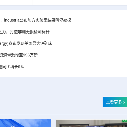
相关关键项目，
回报指数——该指数正是 Global X 铀ETF(NYSE
提供空间和基础
Arca: URA，资管超50亿美元)的跟踪基准，本次
施位于布鲁克菲
随 Solactive 定期再平衡生效。公司联合创始人兼
.1087万平方英
CEO Alessandro Petruzzi 称，这使被动/主题投
Industria公布加方实验室结果叫停勘探
布在康涅狄格州
资者可通过指数直接触达其 SOLO™ 微堆故事，
。该设施预计于
与 Cameco、Kazatomprom、Centrus、Oklo、
心之力，打造非洲无损检测标杆
租户装修工...
NuScale、X-energy、三菱重...
r Energy)宣布发现美国最大铀矿床
铀资源量激增至996万磅
量同比增长9%
查看更多 >