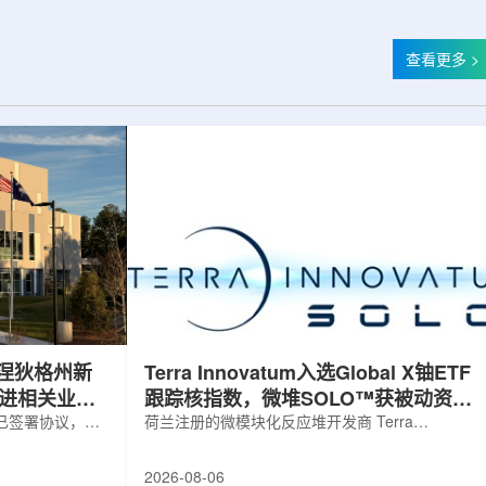
查看更多 >
涅狄格州新
Terra Innovatum入选Global X铀ETF
推进相关业务
跟踪核指数，微堆SOLO™获被动资金
，已签署协议，将
曝光
荷兰注册的微模块化反应堆开发商 Terra
新建一座工厂，
Innovatum Global N.V.(NASDAQ: NKLR)于2026
业务运营。该项
年8月3日开盘起纳入 Solactive 全球铀与核部件总
2026-08-06