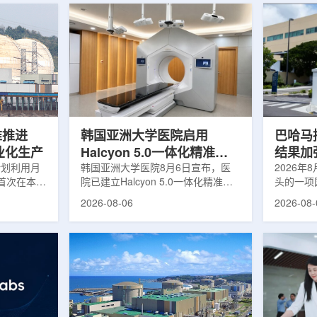
堆推进
韩国亚洲大学医院启用
巴哈马拟
商业化生产
Halcyon 5.0一体化精准放
结果加
计划利用月
射治疗方案
韩国亚洲大学医院8月6日宣布，医
2026年
首次在本土
院已建立Halcyon 5.0一体化精准放
头的一项
性同位素
射治疗解决方案，并开始全面用于患
强癌症治
2026-08-06
2026-08-
前韩国完全依赖
者治疗。该系统将高清高速图像采
空间。此
放射性药物
集、六自由度患者位置校正和无标记
协调、缩
eChem带来
实时运动管理整合到同一治疗流程
治疗效果
因素。行业
中，用于提升图像引导放射治疗的精
玛格丽特公
助于构建多
准度和安全性。此次实施方案以
Media/A
时间。此次
Halcyon系统软件5.0版本为基础，集
评估由国
177的商业
成高分辨率锥形束CT成像系统
织/泛美
进行试生
HyperSight、六自由度患者定位台
构共同开