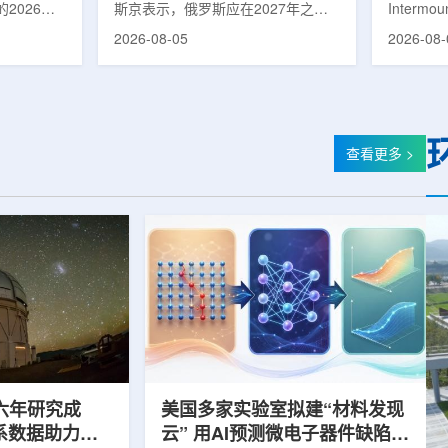
2026年
斯京表示，俄罗斯应在2027年之前
Intermo
蕴韬
速器
在山西省太
完成国产核磁共振成像仪的研制工
加斯西南
2026-08-05
2026-08-
核技术应用
作。米舒斯京在访问克孜勒共和国咨
该诊所名为B
份有限公司
询诊断中心期间了解了相关进展。视
约9万平方英
推动核医疗
察中心已安装的磁共振成像设备时，
地区，是
方面发挥着
他向俄罗斯卫生部长米哈伊尔·穆拉
新建项目。B
隙，中国同
什科询问国产设备研发情况。穆拉什
筑，于7
中核集团首
科表示，相关研发工作正由俄罗斯国
开放日活
查看更多 >
专访时表
家原子能公司推进，并称该设备预计
了此前分
医药中心投
将在明年完成。米舒斯京随后表示，
的初级保
系统布局，
希望俄罗斯明年能够拥有本国研制的
童、成人
差距。同
核磁共振成像仪。该设备若按计划
疗服务。
完...
括成人及..
六年研究成
美国多家实验室拟建“材料发现
星系数据助力约
云” 用AI预测微电子器件缺陷影