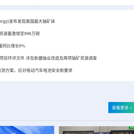
备，叠加合作方
造的电子加速器装备，叠加合作方规模化量产工
建成国内首套全
艺能力，双方合力建成国内首套全流程自主可
固化卷钢涂装完
控、全国产化电子束固化卷钢涂装完整产业链，
式进入无溶剂、
标志我国彩涂行业正式进入无溶剂、零VOC(挥发
r Energy)宣布发现美国最大铀矿床
温绿色固化新时
性有机化合物)、常温绿色固化新时代。▲中广核
署电子束固化卷
达胜与浙江嘉广束签署电子束固化卷钢涂装战略
铀资源量激增至996万磅
..
合作协议电子束固化是金属卷材涂...
量同比增长9%
项目环评文件 涉及新疆铀业改造及两项铀矿资源调查
检测方案，应对电动汽车电池安全新要求
查看更多 >