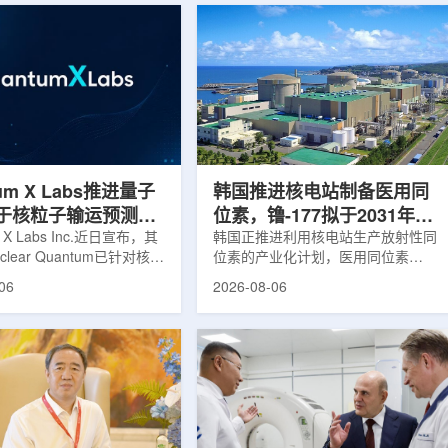
um X Labs推进量子
韩国推进核电站制备医用同
于核粒子输运预测模
位素，镥-177拟于2031年商
m X Labs Inc.近日宣布，其
业化生产
韩国正推进利用核电站生产放射性同
lear Quantum已针对核工
位素的产业化计划，医用同位素
拟中的一项瓶颈提出新方
镥-177(Lu-177)被列为首个商业化目
06
2026-08-06
将量子计算引入核粒子输运
标产品。韩国水力与原子能公司表
于支持核医学系统设计等计
示，计划优先实现Lu-177商业化生
场景。据介绍，传统粒子输
产，后续还可能将产品范围扩大至
核医学系统设计中具有重要
钴-60、氚-3和氦-3等同位素。Lu-
往往需要大量计算资源，并
177是当前全球放射性药物市场中应
运行时间，影响研发和优化
用较广的治疗性放射性同位素，可用
lear Quantum此次提出的
于前列腺癌、神经内分泌肿瘤等疾病
在把物理输运模型转化为量
相关放射性药物。此前，韩国所需