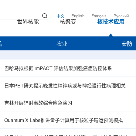
中文
|
English
|
Français
|
Русский
世界核能
核聚变
核技术应用
品
农业
安防
巴哈马拟根据 imPACT 评估结果加强癌症防控体系
日本PET研究提示晚发性精神病或与神经退行性病理相关
吉林开展辐射事故综合应急演习
Quantum X Labs推进量子计算用于核粒子输运预测模拟