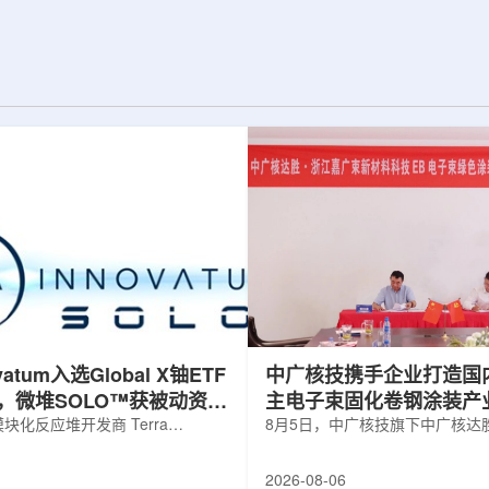
并通过精准调控实
发表于《Physics Letters B》。合成和
阻与突触功能，为
研究中子幻数126附近的丰中子核素具有
态计算硬件的开发
特殊的科学意义，这些核素的性质直接
相关成果于7月22
关系到宇宙中金、铂等重元素是如何形
期刊上。科研人员依
成的。然而，如何高效产生这些核素一
RFL)的...
直是实验上的难题。传统的熔合蒸发...
ovatum入选Global X铀ETF
中广核技携手企业打造国
，微堆SOLO™获被动资金
主电子束固化卷钢涂装产
化反应堆开发商 Terra
8月5日，中广核技旗下中广核达
obal N.V.(NASDAQ: NKLR)于2026
限公司与浙江嘉广束新材料科技
纳入 Solactive 全球铀与核部件总
子束固化卷钢涂装战略合作协议
2026-08-06