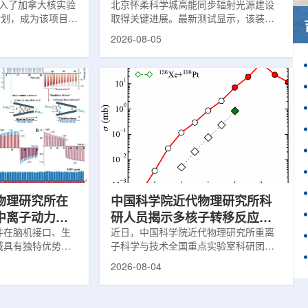
)加入了加拿大核实验
北京怀柔科学城高能同步辐射光源建设
作计划，成为该项目中
取得关键进展。最新测试显示，该装置
这项举措旨在加强
亮度以及储存环束流轨道稳定性均已达
2026-08-05
备并支持相关研
到设计要求，距离正式投入运行更近一
创新园区举行了签
步。这两项指标直接决定光源能否为科
多大学、加拿大核
研用户提供稳定、高品质的X光束，也是
公司(AECL)正
装置性能评估中的核心参数。自2025年
该学术合作计划将
9月29日加速器达到验收指标后，项目团
国家级实验室基础
队在试运行过程中持续调校设备、优化
识的渠道，合作领
束流状态。经过约9个月改进，装置关键
疗健康、环境修复
性能明显提升。储存环可理解为高能电
。此次...
子运行的环形轨道，全长约1360米。
177...
物理研究所在
中国科学院近代物理研究所科
中离子动力学
研人员揭示多核子转移反应中
新进展
件在脑机接口、生
壳效应的双向作用机制
近日，中国科学院近代物理研究所重离
域具有独特优势。
子科学与技术全国重点实验室科研团队
代物理研究所重离
与合作者揭示了壳效应在多核子转移反
2026-08-04
点实验室科研团队
应中的双向作用机制，并提出了优化的
地质大学等合作者
反应体系。该研究为在实验室中高效合
道中成功实现了稳
成丰中子核素提供了新思路。相关成果