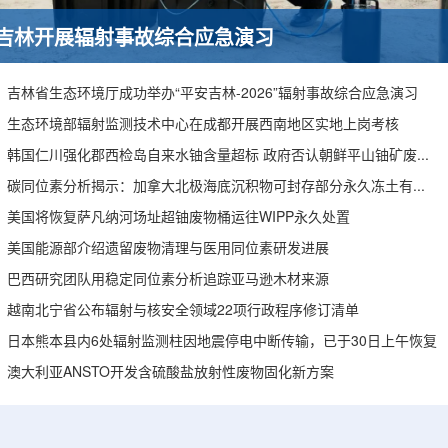
吉林开展辐射事故综合应急演习
吉林省生态环境厅成功举办“平安吉林-2026”辐射事故综合应急演习
生态环境部辐射监测技术中心在成都开展西南地区实地上岗考核
韩国仁川强化郡西检岛自来水铀含量超标 政府否认朝鲜平山铀矿废水影响
碳同位素分析揭示：加拿大北极海底沉积物可封存部分永久冻土有机碳
美国将恢复萨凡纳河场址超铀废物桶运往WIPP永久处置
美国能源部介绍遗留废物清理与医用同位素研发进展
巴西研究团队用稳定同位素分析追踪亚马逊木材来源
越南北宁省公布辐射与核安全领域22项行政程序修订清单
日本熊本县内6处辐射监测柱因地震停电中断传输，已于30日上午恢复
澳大利亚ANSTO开发含硫酸盐放射性废物固化新方案