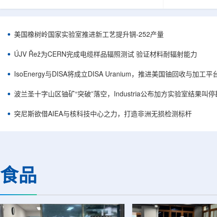
目旨在提升产能，支持美国海军相关关键项目，
回报指数——该指数
并为公司在核能领域的后续增长提供空间和基础
Arca: UR
设施条件。根据公司披露，新设施位于布鲁克菲
随 Solact
尔德帕克里奇路120号，占地约14.1087万平方英
CEO Alessa
美国橡树岭国家实验室推进新工艺提升锎-252产量
尺。工厂建成后，将整合目前分布在康涅狄格州
资者可通过指数
丹伯里和贝瑟尔三个地点的业务。该设施预计于
与 Cameco、K
ÚJV Řež为CERN完成电缆样品辐照测试 验证材料耐辐射能力
2027年初投入使用，若最终设计和租户装修工...
NuScale、X-e
IsoEnergy与DISA将成立DISA Uranium，推进美国铀回收与加工
波兰圣十字山区铀矿“突破”落空，Industria公布加方实验室结果叫
突尼斯欲借AIEA与核科技中心之力，打造非洲无损检测标杆
食品