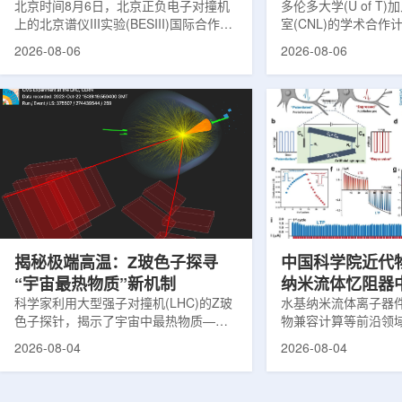
北京时间8月6日，北京正负电子对撞机
多伦多大学(U of T
上的北京谱仪III实验(BESIII)国际合作组
室(CNL)的学术合
在巴西举行的国际高能物理大会(ICHEP
的第十家参与机构。
2026-08-06
2026-08-06
2026)上，以特别大会报告的形式宣布：
加拿大的核能人才储
经过15年的持续研究，BESIII实验建立
究。在施瓦茨·赖斯曼
了证明胶球存在的完整证据链，解开了
约仪式，标志着多伦
困扰学术界近半个世纪的胶球存在之
实验室和原子能公司有限
谜。该发现不仅为量子色动力学理论提
式确立了合作关系。
供了决定性验证，也表明一类全新物质
为参学院校提供进入
形态——纯由力构成的物质的存在。原
设施、技术和专业知
子核由质子和中子组成，质子和中子又
域涵盖清洁能源、医
由夸克组成。夸克之间靠胶子传递强相
以及国家安全等多个方面
互...
揭秘极端高温：Z玻色子探寻
中国科学院近代
“宇宙最热物质”新机制
纳米流体忆阻器
科学家利用大型强子对撞机(LHC)的Z玻
调控研究方面获
水基纳米流体离子器
色子探针，揭示了宇宙中最热物质——
物兼容计算等前沿领
夸克-胶子等离子体(QGP)如何吸收能量
近期，中国科学院近
2026-08-04
2026-08-04
的新细节，并对现有理论模型提出了挑
子科学与技术全国重
战。这项研究为理解大爆炸后极早期宇
联合兰州大学、河北
宙的状态提供了重要线索。为了深入了
在单离子径迹纳米通