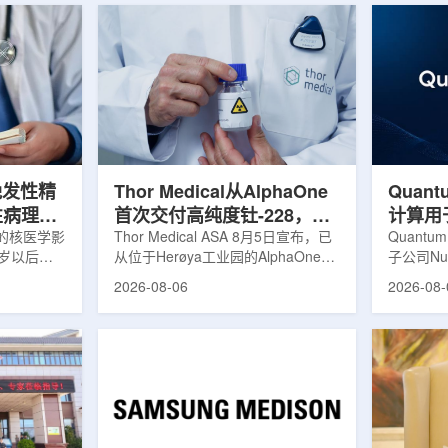
晚发性精
Thor Medical从AlphaOne
Quant
性病理相
首次交付高纯度钍-228，商
计算用
的核医学影
业供货启动
Thor Medical ASA 8月5日宣布，已
拟
Quantu
0岁以后首
从位于Herøya工业园的AlphaOne生
子公司Nuc
病性症状的
产设施完成首批高纯度钍-228(Th-
业计算模
2026-08-06
2026-08-
尔茨海默病
228)客户交付。这是该设施上周宣布
案，尝试
关的蛋白异
启动生产后完成的首次客户供货，也
预测，用
晚发性精神
标志着AlphaOne进入商业供应阶
算密集型
的健康对照
段。Thor Medical首席执行官Jasper
运模拟在
白PET示
Kurth表示，商业化生产意味着公司
作用，但
蛋白PET示
工业规模制造的开始，首批客户交付
伴随较长
u，对受试者大
表明公司已完成从产能建设到利用首
效率。Nuc
u蛋白积累
个工业规模工厂服务客户的过渡。公
技术，旨