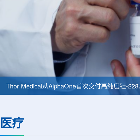
Thor Medical从AlphaOne首次交付高纯度钍-
医疗