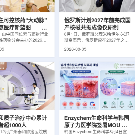
使粒子传播和随机游走动力
Lu-177完全依赖进口。由于其半衰
接在量子计算框架中表示和
期约为6.6天，从生产、运输到药物
制备和患者给药...
主可控核药“大动脉”
俄罗斯计划2027年前完成国
惠医疗新蓝图——专
产核磁共振成像仪研制
同辐总工程师、中核
日，由中国同位素与辐射行业
8月1日，俄罗斯总理米哈伊尔·米舒
性药物分会主办的2026年
斯京表示，俄罗斯应在2027年之前
席科学家刘蕴韬
物创新发展大会在山西省太
完成国产核磁共振成像仪的研制工
05
2026-08-05
。作为中核集团核技术应用
作。米舒斯京在访问克孜勒共和国咨
台，中国同辐股份有限公司
询诊断中心期间了解了相关进展。视
称：中国同辐)在推动核医疗
察中心已安装的磁共振成像设备时，
自强与普惠民生方面发挥着
他向俄罗斯卫生部长米哈伊尔·穆拉
作用。在大会间隙，中国同
什科询问国产设备研发情况。穆拉什
员、总工程师、中核集团首
科表示，相关研发工作正由俄罗斯国
刘蕴韬接受记者专访时表
家原子能公司推进，并称该设备预计
同辐将加快在建医药中心投
将在明年完成。米舒斯京随后表示，
加快智慧核医学系统布局，
希望俄罗斯明年能够拥有本国研制的
城乡核医疗资源差距。同
核磁共振成像仪。该设备若按计划
完...
和质子治疗中心累计
Enzychem生命科学与韩国
超1000人
原子力医学院签署MOU 合
年12月广州泰和肿瘤医院质
作开发放射性皮炎治疗剂
韩国Enzychem生命科学8月4日宣