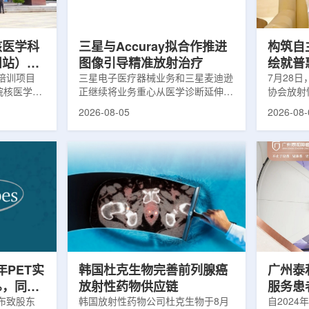
，晚发性精
司称，随着产能逐步提升，将继续满
子电路，
阳性...
足靶向α疗法领域对高纯度...
学能够直
模拟。...
核医学科
三星与Accuray拟合作推进
构筑自
州站）与
图像引导精准放射治疗
绘就普
医学诊疗
培训项目
三星电子医疗器械业务和三星麦迪逊
访中国
7月28
院核医学诊
正继续将业务重心从医学诊断延伸至
协会放射
步启动
集团首
市肿瘤医院
治疗领域。8月5日，三星HME美国
放射性药
2026-08-05
2026-08-
医学分会专
公司与美国放射外科公司Accuray宣
原市举行
高科相关代
布签署一份不具约束力的合作意向
的核心平
西省内各级
书，双方计划围绕基于容积成像的精
(以下简
员参会。启
准放射治疗解决方案开展合作探讨。
科技自立
核医学科主
根据意向书，双方拟研究将三星移动
压舱石的
生健康委员
CT扫描仪BodyTom与Accuray机器
辐党委委
会核医学分
人放射外科平台CyberKnife相结合。
席科学家
肿瘤医院党
该合作方向旨在把高分辨率三维成像
示，中国
。汪静表
能力与图像引导机器人放射外科技术
产运行，
...
连接起来，使医务人员能够更准确地
持续缩小
确...
时，以...
半年PET实
韩国杜克生物完善前列腺癌
广州泰
%，同位
放射性药物供应链
服务患者
业生产
日发布致股东
韩国放射性药物公司杜克生物于8月
自2024