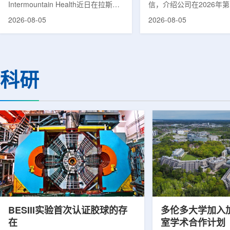
Intermountain Health近日在拉斯维
信，介绍公司在2026年
速器
加斯西南部启用一座新的门诊诊所。
务业绩公布前各业务板块
2026-08-05
2026-08-05
该诊所名为Badura Clinic，建筑面积
展。公司表示，旗下PET
约9万平方英尺，位于Spring Valley
2026年上半年有机收入较
地区，是该医疗系统在内华达州首个
期增长超过50%。按照目
新建项目。Badura Clinic为三层建
部门2026年全年收入约为
筑，于7月30日举行剪彩仪式和社区
元，高于2025年的600万
科研
开放日活动后正式开放。该诊所整合
相关业务通常与放射性药
了此前分布在拉斯维加斯谷多个地点
子影像和核医学诊断应用
的初级保健和部分专科服务，面向儿
在同位素业务方面，ASP Is
童、成人及老年患者提供更集中的医
称，其硅-28和镱-176
疗服务。根据介绍，诊所服务范围包
入商业生产前的最后阶段
括成人及...
2026年下半年交...
BESIII实验首次认证胶球的存
多伦多大学加入
在
室学术合作计划