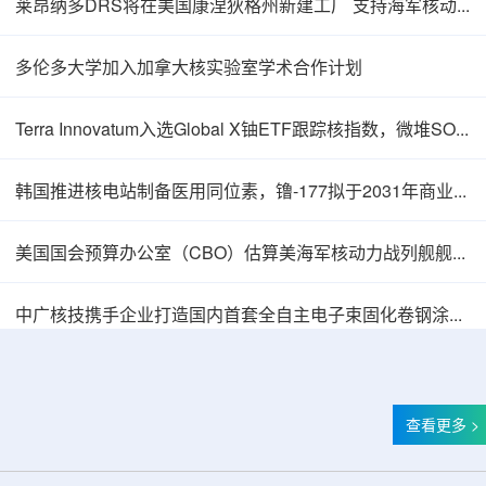
莱昂纳多DRS将在美国康涅狄格州新建工厂 支持海军核动力推进相关业务增长
多伦多大学加入加拿大核实验室学术合作计划
Terra Innovatum入选Global X铀ETF跟踪核指数，微堆SOLO™获被动资金曝光
韩国推进核电站制备医用同位素，镥-177拟于2031年商业化生产
美国国会预算办公室（CBO）估算美海军核动力战列舰舰队总成本2750亿美元
中广核技携手企业打造国内首套全自主电子束固化卷钢涂装产业链
查看更多 >