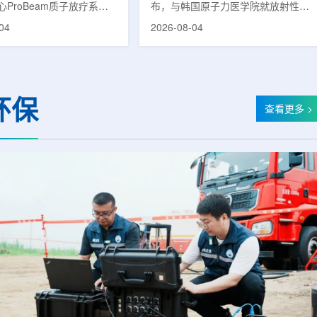
ProBeam质子放疗系统
布，与韩国原子力医学院就放射性皮
临床应用以来，该中心在
炎(Radiation-Induced Dermatitis)治
04
2026-08-04
已为超过1000名患者提供
疗剂的共同研究签署谅解备忘录
服务，连续单日治疗量超过
(MOU)。双方将基于各自的研究能力
次。根据院方公布的信息，与
与专业性，探讨放射性皮炎治疗剂的
同等规模质子中心完成千例
开发可行性，推进新药联合研究。放
的周期相比，广州泰和用时
射性皮炎是接受放射治疗的癌症患者
环保
。相关对比包括：美国埃默
中最常见的治疗相关副作用之一，表
查看更多 >
中心自2018年12月启动
现为皮肤红斑、疼痛、瘙痒、脱皮等
完成千例;俄罗斯MIBS质
症状。严重时可导致放疗日程延迟或
心自2017年9月试运行后历
中断，不仅降低患者生活质量，也对
;英国伦敦大学学院医院质子
治疗过程产生负面影响。该治疗剂近
...
期...