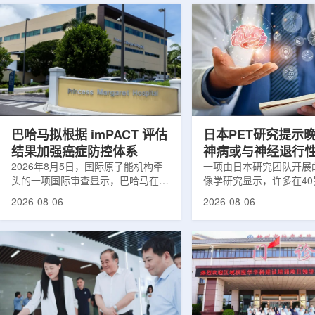
巴哈马拟根据 imPACT 评估
日本PET研究提示
结果加强癌症防控体系
神病或与神经退行
2026年8月5日，国际原子能机构牵
关
一项由日本研究团队开展
头的一项国际审查显示，巴哈马在加
像学研究显示，许多在4
强癌症治疗服务方面具备进一步提升
次出现幻觉、妄想等精神
2026-08-06
2026-08-06
空间。此次审查为该国改善癌症服务
成年人，大脑内存在与阿
协调、缩短诊疗等待时间并提升患者
及其他神经退行性疾病相
治疗效果提出了路线图。巴哈马拿骚
常沉积。研究纳入37名
玛格丽特公主医院(图片：Pelow
病患者和47名年龄匹配
Media/Adobe Stock)这项 imPACT
者。研究人员采用淀粉样蛋
评估由国际原子能机构、世界卫生组
踪剂^11C-PiB，以及tau
织/泛美卫生组织和国际癌症研究机
踪剂^18F-florzolota
构共同开展，应巴哈马卫生与健康部
脑中的β-淀粉样蛋白和ta