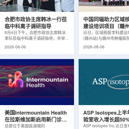
请求进行，重点评估该国癌症防控能
情况进行评估。结果显示
力和实际需求。6月9日至11日，专
神病患者中，β-淀粉样蛋白
家组访...
合肥市政协主席韩冰一行莅
中国同辐助力区域
临中科离子调研指导
建设培训项目（赣
8月4日下午，合肥市政协主席韩冰
赣州市肿瘤医院核
近日，区域核医学科建设
率队莅临中科离子调研指导，并举行
(赣州站)与赣州市肿瘤医
高质量建设项目同
座谈交流。市人大常委会副主任雍凤
疗高质量建设项目在赣州
2026-08-06
2026-08-06
山，市政协秘书长苏祥、市产投集团
同步启动。中华医学会核
董事长江鑫、市政协教科卫体委主任
家组以及中国同辐、原子
张晓峰、市工信局副局长郭梅参加。
表到院开展调研交流，江
中国科学院合肥物质科学研究院副院
医疗机构200余名医务人
长宋云涛，中科离子董事长刘璐，总
动仪式由赣州市肿瘤医院
经理陈永华，副总经理丁开忠、李
任杨传盛主持。赣州市卫
俊、光若怀陪同。韩冰一行详细了解
会副主任傅伟、中华医学
中科离子产业布局、经营情况，重点
会主任委员汪静、赣州市
围绕核医疗及高端装备关键技术突
委书记黄兴伟出席并致辞
破、成果转化落地及产业化发展等方
示，核医学在肿瘤等重大疾病
面开...
美国Intermountain Health
ASP Isotopes上
在拉斯维加斯启用新门诊诊
验室收入增长超50
所，配置PET/CT和直线加
总部位于美国盐湖城的
素浓缩设施推进商
ASP Isotopes Inc.近