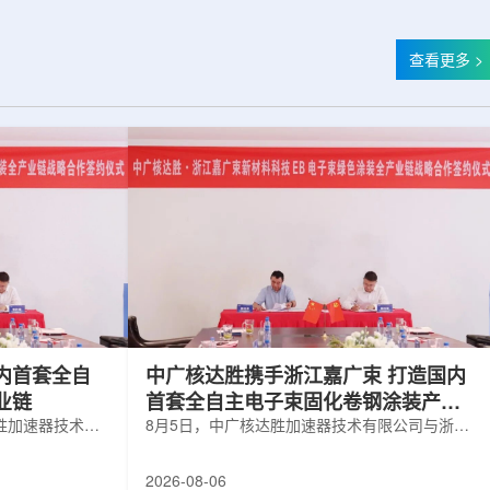
查看更多 >
内首套全自
中广核达胜携手浙江嘉广束 打造国内
业链
首套全自主电子束固化卷钢涂装产业
胜加速器技术有
链
8月5日，中广核达胜加速器技术有限公司与浙江
有限公司签署电
嘉广束新材料科技有限公司签署电子束固化卷钢
。依托中广核达
涂装战略合作协议。依托中广核达胜自主研发制
2026-08-06