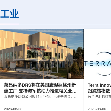
解QGP，物理学家巧妙地借助Z玻色子
定的离子忆阻效应，
作为信使。由于Z玻色子不与QGP发生
现了可编程转变的忆
工业
相互作用，它能够几乎不受影响地穿过
下一代低功耗神经形
等离子体，精确记录初始状态的信息。
提供了新的技术路径。
通过分析Z玻色子衰变产生的μ子及其反
日发表在《Small》
冲喷流的动量差异，科学家得以确定夸
托兰州重离子研究装置(HI
克在...
莱昂纳多DRS将在美国康涅狄格州新
Terra Inn
建工厂 支持海军核动力推进相关业务
跟踪核指数
增长
莱昂纳多DRS公司8月4日宣布，已签署协议，将
曝光
荷兰注册的微模块
在美国康涅狄格州布鲁克菲尔德新建一座工厂，
Innovatum Gl
用于扩大并整合其海军电力系统业务运营。该项
年8月3日开盘起
2026-08-06
2026-08-06