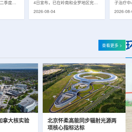
第二季度财
4日宣布，已在岭南和全罗地区完成
子治疗中心
的运营进
前列腺癌诊断用放射性药物
正式投入
2026-08-04
2026-08-
实验室部门
ProstaSeek(活性成分：18F-
19个月内
2025年同
plotupolastat)的供应链建设。该药
质子放疗
前预期，该
物靶向前列腺特异性膜抗原
100人
1400万美
(PSMA)，两地所有开展PET-CT检查
部分国际
美元。PET
并进行前列腺癌诊疗的三级综合医院
临床治疗
物制备、分
均已纳入其供应范围。据韩国卫生福
19个月
查看更多 >
密切相关。
利部国家癌症登记处数据，2023年
里质子治疗
otopes
新增前列腺癌病例达22640例，占所
后历时2年
浓缩设施已进
有癌症病例的7.8%，是男性癌症发
子治疗中
，预计将在
病率排名第六位的疾病;伴随PSMA靶
时约2年
向治疗的日益普及，对前列腺癌治...
中心自2021
加拿大核实验
北京怀柔高能同步辐射光源两
项核心指标达标