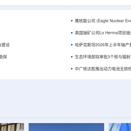
正是 Global X 铀ETF(NYSE
胜自主研发制造的电子加速器装
A，资管超50亿美元)的跟踪基准，本次
规模化量产工艺能力，双方合力
ive 定期再平衡生效。公司联合创始人兼
流程自主可控、全国产化电子束
ndro Petruzzi 称，这使被动/主题投
整产业链，标志我国彩涂行业正
鹰核能公司 (Eagle Nuclea
直接触达其 SOLO™ 微堆故事，
零VOC(挥发性有机化合物)、常
azatomprom、Centrus、Oklo、
代。中广核达胜与浙江嘉广束签
美国铀矿公司Lo Herma项目
nergy、三菱重...
钢涂装战略合作协议电子束固化是.
平台建设
哈萨克斯坦2026年上半年铀产
停勘探
生态环境部拟审批3个核与辐射
中广核达胜推出动力电池无损