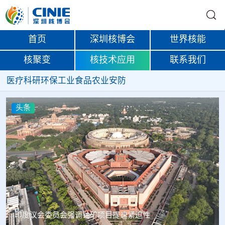
首页
深圳核博会
世界核能
核聚变
核技术应用
联系我们
医疗
科研
环保
工业
食品
农业
安防
头条
中核辐智正式设立 中国同辐持股90%打通核医疗全产业链