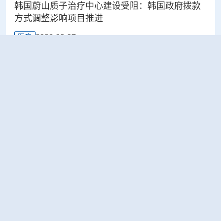
韩国蔚山质子治疗中心建设受阻：韩国政府拨款
方式调整影响项目推进
2026-08-07
医疗
太原晋源区开展辐射安全专项检查
2026-08-07
环保