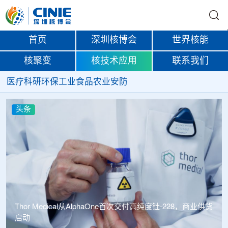
首页
深圳核博会
世界核能
核聚变
核技术应用
联系我们
医疗
科研
环保
工业
食品
农业
安防
头条
Thor Medical从AlphaOne首次交付高纯度钍-228，商业供货
启动