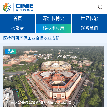
首页
深圳核博会
世界核能
核聚变
核技术应用
联系我们
医疗
科研
环保
工业
食品
农业
安防
条
头条
度议会委员会强调铀矿项目提速紧迫性
中核辐