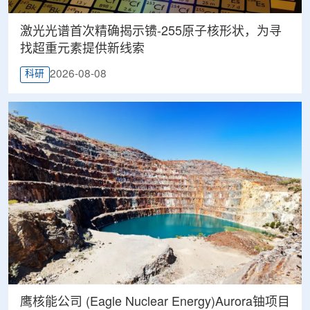
激光光谱首次精确揭示镄-255原子核形状，为寻
找超重元素提供新线索
2026-08-08
科研
鹰核能公司 (Eagle Nuclear Energy)Aurora铀项目