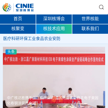
首页
深圳核博会
世界核能
核聚变
核技术应用
联系我们
医疗
科研
环保
工业
食品
农业
安防
头条
塞内加尔寻求利用核能提升农业生产力