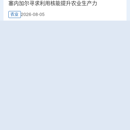
塞内加尔寻求利用核能提升农业生产力
2026-08-05
农业
鹰核能公司 (Eagle Nuclear Energy)宣布发现美国
最大铀矿床
2026-08-05
工业