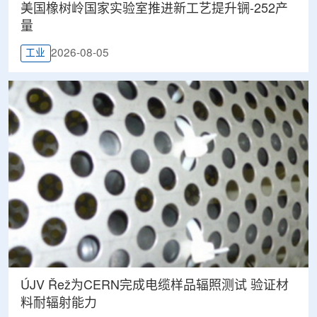
美国橡树岭国家实验室推进新工艺提升锎-252产
量
2026-08-05
工业
ÚJV Řež为CERN完成电缆样品辐照测试 验证材
料耐辐射能力