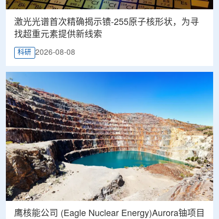
激光光谱首次精确揭示镄-255原子核形状，为寻
找超重元素提供新线索
2026-08-08
科研
鹰核能公司 (Eagle Nuclear Energy)Aurora铀项目