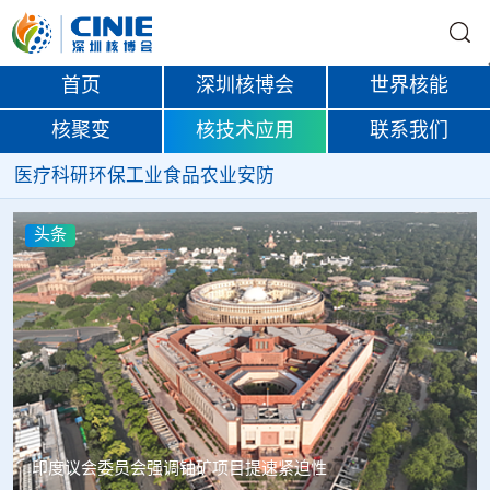
首页
深圳核博会
世界核能
核聚变
核技术应用
联系我们
医疗
科研
环保
工业
食品
农业
安防
头条
中核辐智正式设立 中国同辐持股90%打通核医疗全产业链