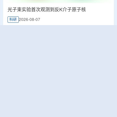
光子束实验首次观测到反K介子原子核
2026-08-07
科研
韩国忠清北道上半年农水产品放射性检测结果达
标