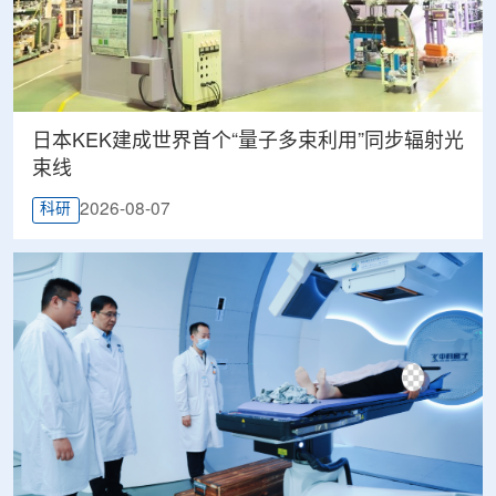
日本KEK建成世界首个“量子多束利用”同步辐射光
束线
2026-08-07
科研