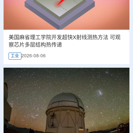
美国麻省理工学院开发超快X射线测热方法 可观
察芯片多层结构热传递
2026-08-06
工业