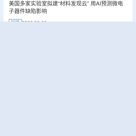
美国多家实验室拟建“材料发现云” 用AI预测微电
子器件缺陷影响
2026-08-06
科研
Rosatom选定SNIIP为辐射控制系统首席设计机
构，统管核设施放射仪表标准化与进口替代保障