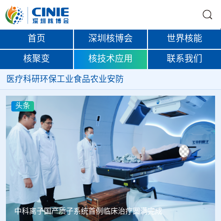
首页
深圳核博会
世界核能
核聚变
核技术应用
联系我们
医疗
科研
环保
工业
食品
农业
安防
头条
韩国忠清北道上半年农水产品放射性检测结果达标