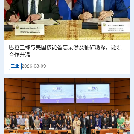
巴拉圭称与美国核能备忘录涉及铀矿勘探，能源
合作升温
2026-08-09
工业