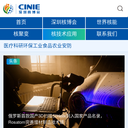
首页
深圳核博会
世界核能
核聚变
核技术应用
联系我们
医疗
科研
环保
工业
食品
农业
安防
头条
俄罗斯首款国产3D扫描仪Helix列入国家产品名录，
Rosatom完善增材制造技术链