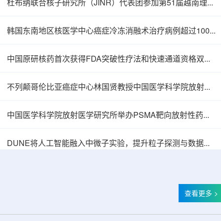
杜布纳联合核子研究所（JINR）代表团参加第51届越南理论物理会议
韩国东南地区核医学中心癌症冷冻消融术治疗病例超过100例
中国原研核药首次获得FDA突破性疗法和快速通道资格双重认定
不列颠哥伦比亚癌症中心林国贤教授中国医学科学院放射医学研究所开展学术交流
中国医学科学院放射医学研究所举办PSMA靶向放射性药物学术报告会
中核辐智正式设立 中国同辐持股90%打通核医
DUNE将人工智能融入中微子实验，提升粒子探测与数据处理能力
查看更多 >