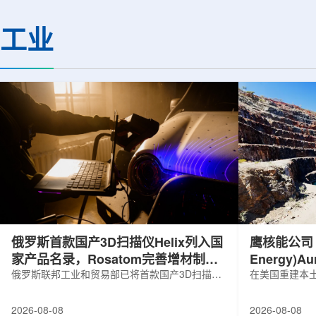
基础设施网络合作建设。该网络由大学
LEPS2/Solenoi
联合使用机构及联合使用、联合研究中
束实验观测到含有反
工业
心的同步辐射装置组成，定位为科研和
一成果为确认反K介
教育基础设施。新光束线的主要特点在
了新的实验证据，也
于，可在同一实验条件下同时使用硬X射
质和中性子星内部结
线和软X射线，完成过去需要分别开展的
索。研究团队在日本
观...
射设施SP...
俄罗斯首款国产3D扫描仪Helix列入国
鹰核能公司 (E
家产品名录，Rosatom完善增材制造
Energy)
技术链
俄罗斯联邦工业和贸易部已将首款国产3D扫描仪
研钻探
在美国重建本土
RangeVision Helix列入俄罗斯电子产品统一注册
Nuclear En
名录，以及经确认的俄罗斯制造工业产品名录。
measured+
2026-08-08
2026-08-08