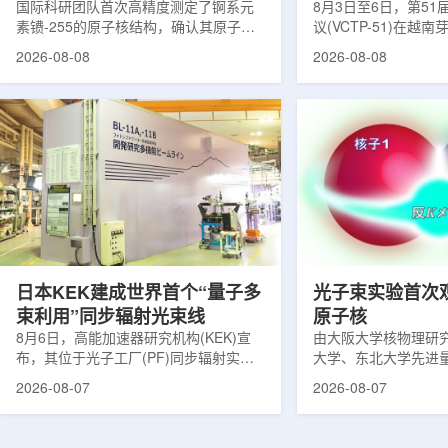
提供新线索
国际科研团队首次高精度测定了锕系元
南理论物理会议
8月3日至6日，第5
素镄-255的原子核结构，确认其原子核
议(VCTP-51)在越
呈明显的长椭球形，类似橄榄球。这项
核研究所理论物理实
2026-08-08
2026-08-08
研究发表于《物理评论快报》，由德国
验室的科研人员组成
美因茨约翰内斯·古腾堡大学、亥姆霍兹
南、德国、印度、中
美因茨研究所、瑞典哥德堡大学等18家
罗斯、台湾、菲律宾
机构合作完成。研究结果不仅修正了以
区的170余名学者开
往标准数据表中部分不合理的核性质数
题覆盖高能物理、核
值，也为现代原子核理论模型提供了关
和宇宙学等多个理论
键实验验证。镄是自然界中不存在的人
时涉及超越标准模型
工合成重元素，镄-255含有100个质子
量子光学与量子信息
和155个中子，实验获取极为困难。研究
分子等交叉研究领域。
团...
日本KEK建成世界首个“量子多
光子束实验首次
束利用”同步辐射光束线
原子核
8月6日，高能加速器研究机构(KEK)宣
由大阪大学核物理研
布，其位于光子工厂(PF)同步辐射实验
大学、东北大学先进
装置的BL-11A和BL-11B光束线已建成世
心、高丽大学、岐阜
2026-08-07
2026-08-07
界首个量子多束利用光束线，可实现硬X
理研究所、理化学研
射线与软X射线两束光束的同步利用。据
台湾中央研究院和加
介绍，BL-11A和BL-11B由同步辐射学术
学等机构研究人员组