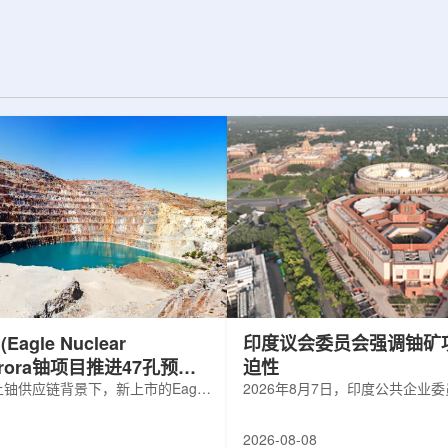
d合作组，首次利用光子
热正成为限制性能提升的重要因素。传
K介子的原子核。这
统热流测量方法在面对真实电子器件的
子原子核的存在提供
多层结构时存在局限，例如常用的时域
为理解高密度核物
热反射法难以区分不同材料层中的热传
构提供了重要线
输情况，红外成像等方法也难以在微小
兵库县大型同步辐
尺度上捕捉快速变化。为解决这一问
题...
agle Nuclear
印度议会委员会强调铀矿
Aurora铀项目推进47孔预可
迫性
铀供应链背景下，新上市的Eagle
2026年8月7日，印度公共企业
ergy Corp.凭借其号称全美最大常规
扩能进展的报告中指出，印度铀
indicated铀矿藏进入行业视野。其旗
需加速。DAE承诺UCIL到203
2026-08-08