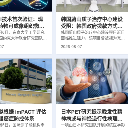
系统+核药+装备+服务协同
设计与临床优势;二是通过理性优化
，推动业务从单一产品供给
分子结构，大幅提高Lu-177标记治
整合...
疗性核药的肿瘤靶向性，...
RI技术首次验证：现
韩国蔚山质子治疗中心建设
T药物可成像组织微环
受阻：韩国政府拨款方式调
8月6日，东京大学工学研究
整影响项目推进
韩国蔚山质子治疗中心建设项目近日
国约克大学联合研究团队宣
面临推进阻力。该项目曾被视为完善
立一种利用正电子三光子衰
韩国东南部区域癌症治疗体系的关键
07
2026-08-07
几何成像原理，并首次成功
环节，但由于政府医疗财政支持方向
素比率成像(PRI)技术。
发生变化，单独获得大规模国家拨款
结合现有临床PET显像剂使
的难度明显上升。据蔚山市8月6日
为核医学影像提供观察组织
消息，蔚山市已于去年3月完成质子
新手段。利用正电子-3光子
治疗中心建设可行性研究及基本规划
一代核医学成像概念图目前
制定服务，并开始争取国家拨款。不
T扫描主要利用正电子双光子
过，韩国保健福祉部回复称，难以单
显示药物在体内的分布和积
独为蔚山市提供大型项目资金。此
但对组织缺氧等与疾病恶性
前，蔚山市曾计划通过建设质子治疗
的微环境信息捕捉有限。...
中心，构建癌症患者可在区域内完成
手术...
根据 imPACT 评估
日本PET研究提示晚发性精
强癌症防控体系
神病或与神经退行性病理相
8月5日，国际原子能机构牵
关
一项由日本研究团队开展的核医学影