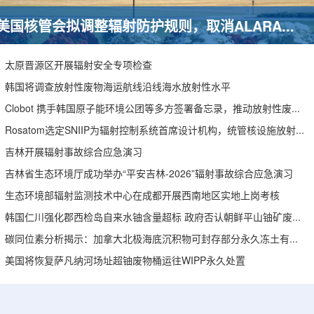
美国核管会拟调整辐射防护规则，取消ALARA要求引发安全争议
太原晋源区开展辐射安全专项检查
韩国将调查放射性废物海运航线沿线海水放射性水平
Clobot 携手韩国原子能环境公团等多方签署备忘录，推动放射性废物安全管理多机型机器人示范
Rosatom选定SNIIP为辐射控制系统首席设计机构，统管核设施放射仪表标准化与进口替代保障
吉林开展辐射事故综合应急演习
吉林省生态环境厅成功举办“平安吉林-2026”辐射事故综合应急演习
生态环境部辐射监测技术中心在成都开展西南地区实地上岗考核
韩国仁川强化郡西检岛自来水铀含量超标 政府否认朝鲜平山铀矿废水影响
碳同位素分析揭示：加拿大北极海底沉积物可封存部分永久冻土有机碳
美国将恢复萨凡纳河场址超铀废物桶运往WIPP永久处置