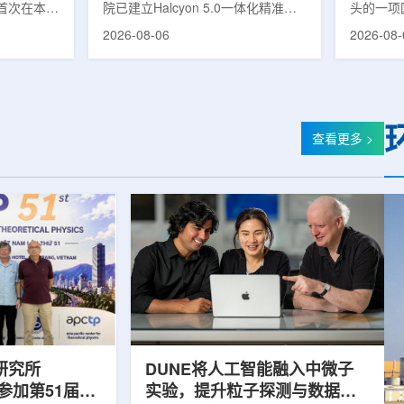
首次在本土
院已建立Halcyon 5.0一体化精准放
头的一项
性同位素
射治疗解决方案，并开始全面用于患
强癌症治
2026-08-06
2026-08-
前韩国完全依赖
者治疗。该系统将高清高速图像采
空间。此
放射性药物
集、六自由度患者位置校正和无标记
协调、缩
eChem带来
实时运动管理整合到同一治疗流程
治疗效果
因素。行业
中，用于提升图像引导放射治疗的精
玛格丽特公
助于构建多
准度和安全性。此次实施方案以
Media/A
时间。此次
Halcyon系统软件5.0版本为基础，集
评估由国
查看更多 >
177的商业
成高分辨率锥形束CT成像系统
织/泛美
进行试生
HyperSight、六自由度患者定位台
构共同开
面量产。之
Dynamic Couch，以及表面引导放
请求进行
扩大生产范
射治疗系统IDENTIFY。亚洲大学医
力和实际
院表示，该院是韩国首...
家组访...
研究所
DUNE将人工智能融入中微子
团参加第51届越
实验，提升粒子探测与数据处