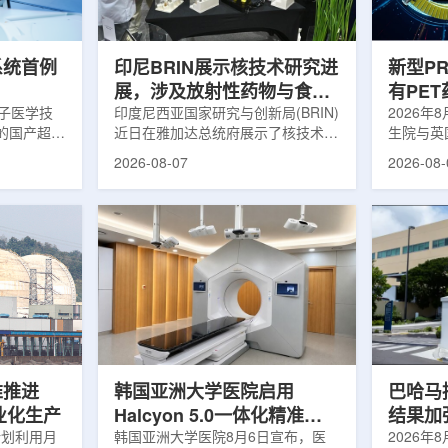
伤，并促进
一款特异性结合CAⅨ的肾癌小分子
慧核医学
介绍，目前
诊断核药，适用于疑似或确认转移性
发展模式
肾透明细胞癌(cl...
向全价值链
系统首例
印尼BRIN展示核技术研究进
新型P
展，涉及放射性药物与食品
有PE
离子医学技
辐照应用
印度尼西亚国家研究与创新局(BRIN)
境
2026年
的国产超导
近日在雅加达总统府展示了核技术研
生院与英
肥离子医学
究成果。BRIN局长阿里夫·萨特里亚
布，已建
2026-08-07
2026-08-
试者治疗。
表示，相关技术属于和平利用核能范
变的新型
旋质子放射
畴，应用方向不仅包括能源，也覆盖
验证正电子
例受试者为
粮食和健康等领域。在健康领域，
该方法可
导质子治疗
BRIN正在开发用于核医学的放射性
用，有望
研发的
药物。这类药物含有放射性物质，可
微环境的
，具有超大照
用于癌症诊断和治疗。阿里夫表示，
衰变的下
送能力。治
放射性药物研发对癌症识别和治疗具
临床PE
图像引导精
有重要意义。在食品领域，BRIN将
湮灭过程
、精准治
核技术用于食品保鲜，重点包括出口
累情况，
治疗控制软
水果的辐照处理。阿里夫介绍，一些
程度相关
进口国要...
堆推进
韩国亚洲大学医院启用
巴哈马拟
商业化生产
Halcyon 5.0一体化精准放
结果加
计划利用月
射治疗方案
韩国亚洲大学医院8月6日宣布，医
2026年