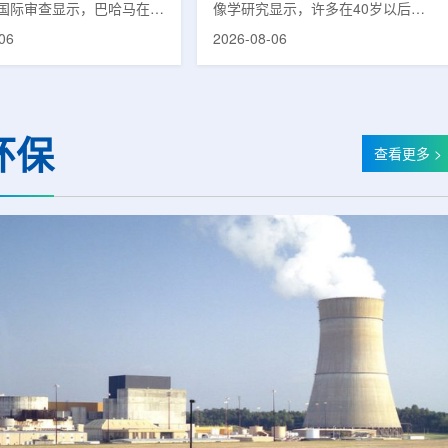
国际审查显示，巴哈马在加
像学研究显示，许多在40岁以后首
疗服务方面具备进一步提升
次出现幻觉、妄想等精神病性症状的
06
2026-08-06
次审查为该国改善癌症服务
成年人，大脑内存在与阿尔茨海默病
短诊疗等待时间并提升患者
及其他神经退行性疾病相关的蛋白异
提出了路线图。巴哈马拿骚
常沉积。研究纳入37名晚发性精神
主医院(图片：Pelow
病患者和47名年龄匹配的健康对照
dobe Stock)这项 imPACT
者。研究人员采用淀粉样蛋白PET示
环保
际原子能机构、世界卫生组
踪剂^11C-PiB，以及tau蛋白PET示
查看更多 >
卫生组织和国际癌症研究机
踪剂^18F-florzolotau，对受试者大
展，应巴哈马卫生与健康部
脑中的β-淀粉样蛋白和tau蛋白积累
，重点评估该国癌症防控能
情况进行评估。结果显示，晚发性精
需求。6月9日至11日，专
神病患者中，β-淀粉样蛋白阳性...