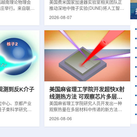
1届越南理论物理会
理能力
美国费米国家加速器实验室相关团队正
南芽庄举行。来自联合
推动深地中微子实验(DUNE)将人工智能
验室和信息技术实
和机器学习工具融入实验设计、探测器
2026-08-07
代表团参会，与越
运行与数据分析流程，以提升中微子相
国、巴基斯坦、俄
互作用识别、事件分类和探测器管理能
和日本等国家和地
力。DUNE位于长基线中微子设施，目
展交流。本届会议议
前已开始安装大型中微子探测器模块的
物理、凝聚态物理
结构元件。该实验由近探测器和远探测
物理前沿方向，同
器组成：近探测器位于费米实验室，远
物理、分子物理、
探测器设在南达科他州桑福德地下研究
、生物材料和生物
设施地下约1英里处。两个探测器都将采
广泛的议程...
用液氩时间投影室技术，用于记录中微
子...
观测到反K介子
美国麻省理工学院开发超快X射
线测热方法 可观察芯片多层结
究中心、京都产业
构热传递
美国麻省理工学院研究人员开发出一种
量子束科学研究中
观察热量在多层材料中传递的新方法，
大学、中国近代物
可用于精确测量计算机芯片等电子器件
2026-08-06
究所、京都大学、
内部的热流变化。相关研究成果已发表
拿大萨斯喀彻温大
于《自然通讯》。随着计算机芯片尺寸
成的
不断缩小、功率密度持续提高，器件过