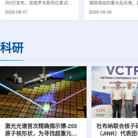
月6日宣布，其格罗夫斯同位素试验
城核电站的重水反应堆，
反应堆已在低功率状态下实现可控自
生产用于癌症治疗的放射
2026-08-07
2026-08-06
持核链式反应，达到首次临界。这一
镥-177(Lu-177)。目
进展距离该项目破土动工不到一年。
进口该原料，这给当地的
格罗夫斯同位素试验反应堆设施(图
企业如Cellbion和Futur
片：格罗夫斯)格罗夫斯低功率试验
了成本压力和供应不稳定
反应堆位于美国得克萨斯州洛克哈
内普遍认为国内生产将有
科研
特，是美国能源部反应堆试点计划下
元化的供应链并缩短运输
首个在私人土地上实现临界的反应
计划的首要目标是实现镥-
堆。根据奥克洛介绍，该设施从未开
化生产，预计在2028年
发土地起步建设，完成了土建开挖、
产，并在2031年开始全
工程建设、组件制造或采购、燃料配
后，韩国水力原子力还将
置及...
围至钴...
激光光谱首次精确揭示镄-255
杜布纳联合核子
原子核形状，为寻找超重元素
（JINR）代表