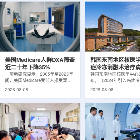
美国Medicare人群DXA筛查
韩国东南地区核医
近二十年下降35%
症冷冻消融术治疗
一项新研究显示，2005年至2023年
100例
韩国东南地区核医学中心
间，美国Medicare受益人接受双能X
布，自2024年引入癌症
射线吸收测定(DXA)检查的比例明显
以来，中心已完成超过10
2026-08-08
2026-08-08
下降，降幅达35%。DXA常用于骨密
术，共为104名癌症患者
度检测和骨质疏松相关筛查，研究结
冷冻消融术是一种微创肿
果提示，不同人群之间的筛查可及性
法。治疗过程中，医生在
差异正在扩大。研究人员分析了超过
成像引导下，将细治疗针
500万名Medicare受益人的理赔数
瘤部位，通过零下40摄
据。结果显示，DXA使用率从2005
的超低温冷冻病灶，使癌
年的每10万名受益人7255次，下降
死。由于低温冷冻本身具
至2023年的每10万名受益人4690
作用，该技术有助于减轻