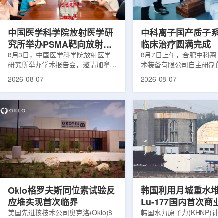
次。相关研究已发表于
减少对周围正常组织的损
《Osteoporosis International》。下
术后较快恢复。据该中心
降幅度在人群之间并不均衡。...
接受治疗的患者中，肝...
中国医学科学院放射医学研
中科离子国产质子
究所举办PSMA靶向放射性
临床治疗圆满完成
药物学术报告会
8月3日，中国医学科学院放射医学
8月7日上午，合肥中科
研究所举办学术报告会，邀请加拿大
术装备有限公司自主研制
温哥华不列颠哥伦比亚癌症中心林国
回旋质子治疗系统，在合
2026-08-07
2026-08-07
贤教授作题为《用于前列腺癌诊断与
中心完成首例临床试验受
治疗的前列腺特异性膜抗原靶向放射
这是国内首台国产超导回
性药物开发》的学术报告。报告会采
治疗系统的重要突破。本
取线上线下结合方式举行，放射所部
肺癌患者。试验所用的超
分科研人员和研究生参加。林国贤教
系统，搭载中科离子自主
授长期从事肿瘤诊疗靶向放射性药物
SC240超导回旋加速器
开发研究，已主导或参与发表135余
射野、360°全周束流配
篇同行评议期刊论文，提交30余项
疗全程依托多模融合4D
放射性药物相关专利申请，并完成7
准定位，能实现动态适配
款自研放射性药物的临床转化，应用
疗。设备运行平稳低噪，
于多...
件运...
Oklo格罗夫斯同位素试验反
韩国利用月城重水
应堆实现首次临界
Lu-177国内首次
美国先进核技术公司奥克洛(Oklo)8
韩国水力原子力(KHNP)