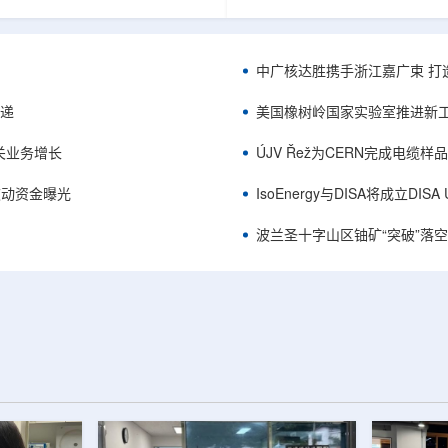
项目位于俄勒冈—内华达边境，按S-K
能及在Jharkhand、Rajasthan、C
cated资源3275万磅、inferred
建项目将产量翻倍，但委员会认
司已递交许可申请，计划打47个
——NPCIL未来十年装机大增，
.7万英尺的预可研钻探，待联邦与
将拉长进口燃料战略敏感期。目前
中广核达胜携手浙江嘉广束 打
工，预计2027年下半年完成预可
25GWe年需U3O8约5400吨，U
ukuskokon Professional
30%，须靠加速国产与多元化供
传递
美国橡树岭国家实验室推进新工
大与BBA USA、SLR I...
赖。委员会支持UCIL与NTPC
海外铀...
关业务增长
ÚJV Řež为CERN完成电缆
™获被动资金曝光
IsoEnergy与DISA将成立D
波兰圣十字山区铀矿“突破”落空，