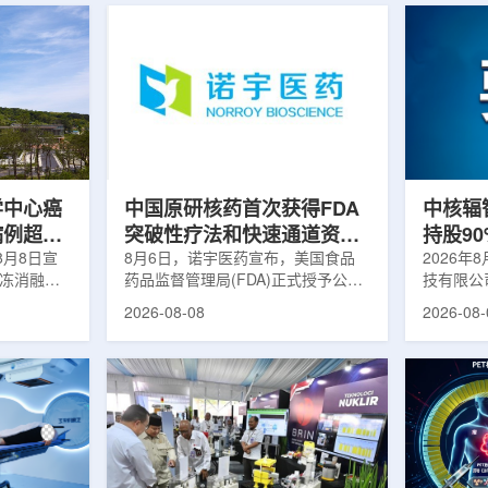
学中心癌
中国原研核药首次获得FDA
中核辐
病例超过
突破性疗法和快速通道资格
持股9
8月8日宣
双重认定
8月6日，诺宇医药宣布，美国食品
链
2026年
冷冻消融术
药品监督管理局(FDA)正式授予公司
技有限公
0例相关手
自主研发的68Ga-NYM096突破性疗
式设立。
2026-08-08
2026-08-
提供治疗。
法认定(Breakthrough Therapy
司(以下
瘤治疗方
Designation, BTD)及快速通道资格
江)科创
CT或超声
认定(Fast Track Designation,
创)共同
精准插入肿
FTD)。这是原研核药领域中国首个
90%，
氏度或更低
获得美国 FDA 突破性疗法认定、首
将承接中
细胞发生坏
个同时获得 FDA 突破性疗法与快速
务，锚定
有一定麻醉
通道双项认定的产品，创造了核药领
公司以智
患者疼痛，
域里程碑式突破。68Ga-NYM096是
体，打通