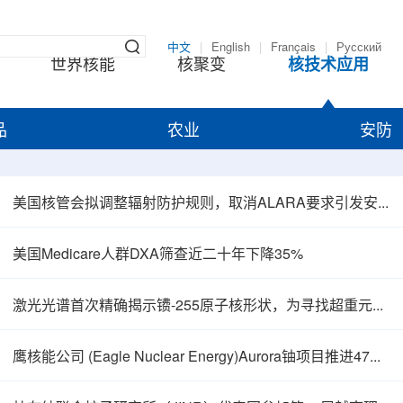
中文
|
English
|
Français
|
Русский
世界核能
核聚变
核技术应用
品
农业
安防
美国核管会拟调整辐射防护规则，取消ALARA要求引发安全争议
美国Medicare人群DXA筛查近二十年下降35%
激光光谱首次精确揭示镄-255原子核形状，为寻找超重元素提供新线索
鹰核能公司 (Eagle Nuclear Energy)Aurora铀项目推进47孔预可研钻探