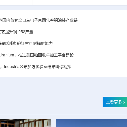
hhattisgarh新
安全和防护管理办法》第五十四条有关规定，现
为该时间表偏晚
将各省级生态环境主管部门报送的、已获得豁免
采矿集群若延期
备案证明文件的活动，以及活动中涉及的射线装
PHWR机组约
置、放射源或非密封放射性物质予以公告。随公
造国内首套全自主电子束固化卷钢涂装产业链
CIL仅能满足约
告发布的汇总表共列出66项备案记录，涉及山
应降低进口依
东、天津、上海、河北、四川、甘肃、安徽、河
艺提升锎-252产量
组建合资企业参股
南、辽宁等地相关单位。备案内容涵盖...
样品辐照测试 验证材料耐辐射能力
ISA Uranium，推进美国铀回收与加工平台建设
Industria公布加方实验室结果叫停勘探
查看更多 >