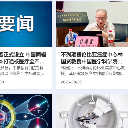
智正式设立 中国同辐
不列颠哥伦比亚癌症中心林
0%打通核医疗全产业
国贤教授中国医学科学院放
8月6日，中核辐智(北京)科
射医学研究所开展学术交流
林国贤：不列颠哥伦比亚癌症中心教
司(以下简称：中核辐智)正
授，其研究聚焦各类肿瘤诊疗靶向放
公司由中国同辐股份有限公
射性药物开发，迄今已主导/参与发
08
2026-08-07
简称：中国同辐)与中核(浙
表135余篇同行评议期刊论文，提交
有限公司(以下简称：中核浙
30余项放射性药物相关专利申请，
出资组建，中国同辐持股
完成自研7款放射性药物的临床转
中核浙创持股10%。中核辐智
化，用于多种肿瘤诊疗。报告会上，
国同辐核医学发展中心业
林国贤教授基于其团队多年的前沿探
智慧核医疗赛道深耕布局。
索，系统梳理了针对前列腺癌靶点
慧核医学物联系统为核心载
PSMA的核药相关研究进展：一是F-
核医疗全产业链条，构建智
18标记PSMA靶向PET显像剂的分子