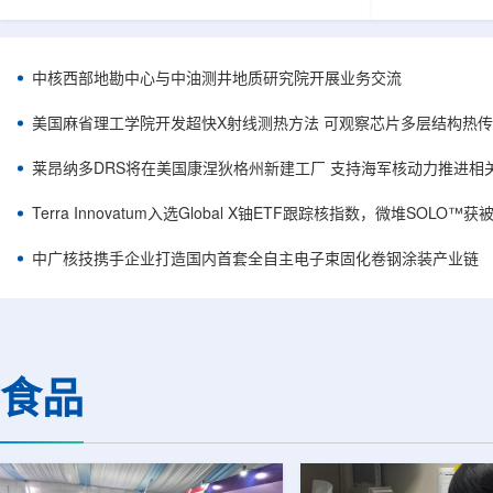
相关登记依据俄罗斯政府第878号和第719号决议
舰Aurora铀
完成。至此，Helix成为俄罗斯首款、也是目前唯
1300标准含indi
一被纳入上述国家注册名录的3D扫描仪。
498万磅。公
RangeVision Helix由俄罗斯国家原子能公司增材
孔、总进尺约2
中核西部地勘中心与中油测井地质研究院开展业务交流
制造合作伙伴RangeVision研发制造。自2025年
州审批通过后开
以来，该公司成为唯一纳入俄罗斯国家原子能公
研。技术端近期增补Y
美国麻省理工学院开发超快X射线测热方法 可观察芯片多层结构热
司增材制造生态系统的俄罗斯3D扫描...
Services，并扩
莱昂纳多DRS将在美国康涅狄格州新建工厂 支持海军核动力推进相
Terra Innovatum入选Global X铀ETF跟踪核指数，微堆SOLO
中广核技携手企业打造国内首套全自主电子束固化卷钢涂装产业链
食品