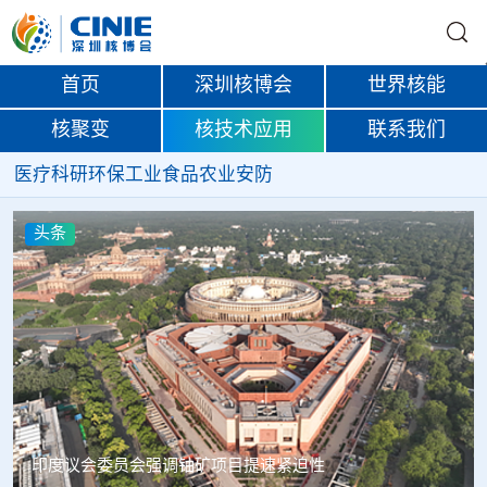
首页
深圳核博会
世界核能
核聚变
核技术应用
联系我们
医疗
科研
环保
工业
食品
农业
安防
条
头条
度议会委员会强调铀矿项目提速紧迫性
中核辐