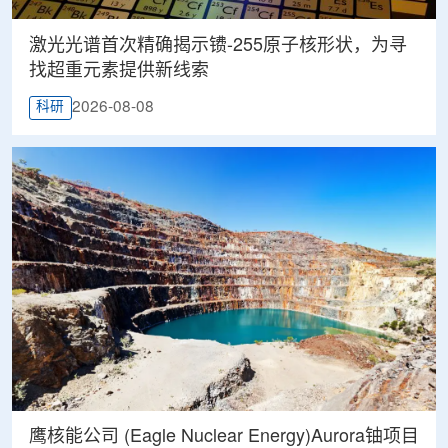
激光光谱首次精确揭示镄-255原子核形状，为寻
找超重元素提供新线索
2026-08-08
科研
鹰核能公司 (Eagle Nuclear Energy)Aurora铀项目