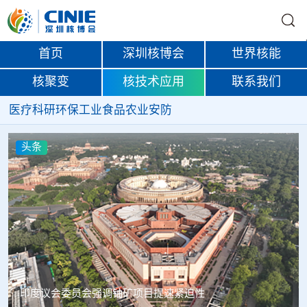
首页
深圳核博会
世界核能
核聚变
核技术应用
联系我们
医疗
科研
环保
工业
食品
农业
安防
头条
中核辐智正式设立 中国同辐持股90%打通核医疗全产业链