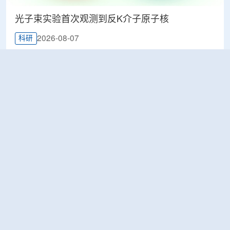
光子束实验首次观测到反K介子原子核
2026-08-07
科研
韩国忠清北道上半年农水产品放射性检测结果达
标