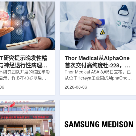
ET研究提示晚发性精
Thor Medical从AlphaOne
与神经退行性病理相
首次交付高纯度钍-228，商
本研究团队开展的核医学影
业供货启动
Thor Medical ASA 8月5日宣布，已
显示，许多在40岁以后首
从位于Herøya工业园的AlphaOne生
觉、妄想等精神病性症状的
产设施完成首批高纯度钍-228(Th-
06
2026-08-06
大脑内存在与阿尔茨海默病
228)客户交付。这是该设施上周宣布
经退行性疾病相关的蛋白异
启动生产后完成的首次客户供货，也
研究纳入37名晚发性精神
标志着AlphaOne进入商业供应阶
47名年龄匹配的健康对照
段。Thor Medical首席执行官Jasper
人员采用淀粉样蛋白PET示
Kurth表示，商业化生产意味着公司
-PiB，以及tau蛋白PET示
工业规模制造的开始，首批客户交付
-florzolotau，对受试者大
表明公司已完成从产能建设到利用首
淀粉样蛋白和tau蛋白积累
个工业规模工厂服务客户的过渡。公