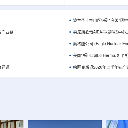
《自然通讯》。随着计算机芯片尺
目旨在提升产能，支持美国海军
功率密度持续提高，器件过热正成
并为公司在核能领域的后续增长
升的重要因素。传统热流测量方法
设施条件。根据公司披露，新设
子器件的多层结构时存在局限，例
尔德帕克里奇路120号，占地约14
波兰圣十字山区铀矿“突破”落空，
热反射法难以区分不同材料层中的
尺。工厂建成后，将整合目前分
红外成像等方法也难以在微小尺度
丹伯里和贝瑟尔三个地点的业务
装产业链
突尼斯欲借AIEA与核科技中
。为解决这一问题...
2027年初投入使用，若最终设计和
鹰核能公司 (Eagle Nuclea
美国铀矿公司Lo Herma项目
平台建设
哈萨克斯坦2026年上半年铀产