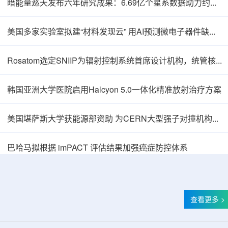
暗能量巡天发布六年研究成果：6.69亿个星系数据助力约束宇宙加速膨胀
美国多家实验室拟建“材料发现云” 用AI预测微电子器件缺陷影响
Rosatom选定SNIIP为辐射控制系统首席设计机构，统管核设施放射仪表标准化与进口替代保障
韩国亚洲大学医院启用Halcyon 5.0一体化精准放射治疗方案
美国堪萨斯大学获能源部资助 为CERN大型强子对撞机构建新一代探测器
巴哈马拟根据 imPACT 评估结果加强癌症防控体系
查看更多 >