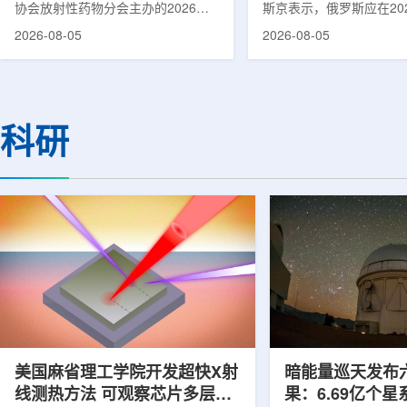
协会放射性药物分会主办的2026年
斯京表示，俄罗斯应在20
集团首席科学家刘蕴韬
放射性药物创新发展大会在山西省太
完成国产核磁共振成像仪
2026-08-05
2026-08-05
原市举行。作为中核集团核技术应用
作。米舒斯京在访问克孜
的核心平台，中国同辐股份有限公司
询诊断中心期间了解了相
(以下简称：中国同辐)在推动核医疗
察中心已安装的磁共振成
科技自立自强与普惠民生方面发挥着
他向俄罗斯卫生部长米哈
压舱石的作用。在大会间隙，中国同
什科询问国产设备研发情
科研
辐党委委员、总工程师、中核集团首
科表示，相关研发工作正
席科学家刘蕴韬接受记者专访时表
家原子能公司推进，并称
示，中国同辐将加快在建医药中心投
将在明年完成。米舒斯京
产运行，加快智慧核医学系统布局，
希望俄罗斯明年能够拥有
持续缩小城乡核医疗资源差距。同
核磁共振成像仪。该设备
时，以...
完...
美国麻省理工学院开发超快X射
暗能量巡天发布
线测热方法 可观察芯片多层结
果：6.69亿个