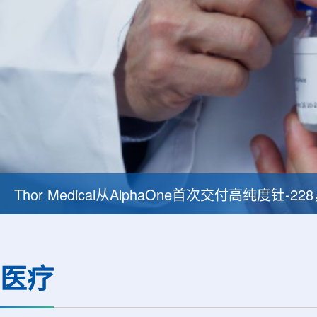
Thor Medical从AlphaOne首次交付高纯度钍-
医疗