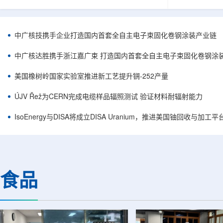
核西部地勘中心党委书记王乐力带队赴中油测井
成果已发表于
地质研究院，开展专项技术交流研讨。会上，中
寸不断缩小、
油测井地质研究院党委书记万金彬系统介绍了国
为限制性能提
内油气测井成套装备、井下探测、岩石物理实
在面对真实电
中广核技携手企业打造国内首套全自主电子束固化卷钢涂装产业链
验、智能测井解释、深井探测及多源地质数据解
如常用的时域
析等成熟技术体系，并结合实战案例分享了含油
热传输情况，
中广核达胜携手浙江嘉广束 打造国内首套全自主电子束固化卷钢涂
气盆地铀矿勘查经验。王乐力介绍了西部中...
上捕捉快速变化
美国橡树岭国家实验室推进新工艺提升锎-252产量
ÚJV Řež为CERN完成电缆样品辐照测试 验证材料耐辐射能力
IsoEnergy与DISA将成立DISA Uranium，推进美国铀回收与加工
食品