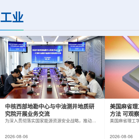
(CMS)设计和建造两台高亮度零度量能
困扰学术界近半个世
器(HL-ZDC)。该项目周期为四年，由堪
谜。该发现不仅为量
工业
萨斯大学物理与天文系教授迈克尔·默里
供了决定性验证，也
和堪萨斯大学杰出教授克里斯托夫·罗永
形态——纯由力构成
共同领导。其中，默里同时担任CMS高
子核由质子和中子组
亮度零度量能器升级项目负责人。...
由夸克组成。夸克之
互...
中核西部地勘中心与中油测井地质研
美国麻省理
究院开展业务交流
方法 可观
为深入贯彻落实国家能源资源安全战略，推动油
美国麻省理工
气测井与铀矿地质勘查技术互融互通，促进跨行
在多层材料中
业科研资源共享与关键技术联合攻关，近日，中
算机芯片等电
2026-08-06
2026-08-06