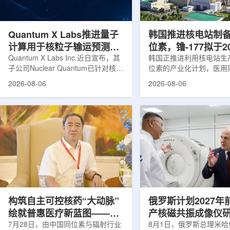
产，并在2031年开始全面量产。之
Dynamic Couch，以
后，韩国水力原子力还将扩大生产范
射治疗系统IDENTIFY
围至钴...
院表示，该院是韩国首...
Quantum X Labs推进量子
韩国推进核电站制
计算用于核粒子输运预测模
位素，镥-177拟于2
拟
Quantum X Labs Inc.近日宣布，其
业化生产
韩国正推进利用核电站生
子公司Nuclear Quantum已针对核工
位素的产业化计划，医用
业计算模拟中的一项瓶颈提出新方
镥-177(Lu-177)被列
2026-08-06
2026-08-06
案，尝试将量子计算引入核粒子输运
标产品。韩国水力与原子
预测，用于支持核医学系统设计等计
示，计划优先实现Lu-17
算密集型场景。据介绍，传统粒子输
产，后续还可能将产品范
运模拟在核医学系统设计中具有重要
钴-60、氚-3和氦-3等同位
作用，但往往需要大量计算资源，并
177是当前全球放射性药
伴随较长运行时间，影响研发和优化
用较广的治疗性放射性同
效率。Nuclear Quantum此次提出的
于前列腺癌、神经内分泌
技术，旨在把物理输运模型转化为量
相关放射性药物。此前，
子电路，使粒子传播和随机游走动力
Lu-177完全依赖进口。
学能够直接在量子计算框架中表示和
期约为6.6天，从生产、
模拟。...
制备和患者给药...
构筑自主可控核药“大动脉”
俄罗斯计划2027年
绘就普惠医疗新蓝图——专
产核磁共振成像仪
访中国同辐总工程师、中核
7月28日，由中国同位素与辐射行业
8月1日，俄罗斯总理米哈