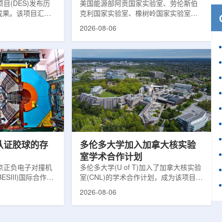
目(DES)发布历
响
美国能源部阿贡国家实验室、劳伦斯伯
成果。该项目汇总
克利国家实验室、橡树岭国家实验室和
2013年至2019
西北大学的研究人员正计划开发材料发
2026-08-06
天文图像，记录了
现云平台，利用基于物理学原理的人工
个星系团以及3000
智能框架，预测微小缺陷如何影响微电
用于研究宇宙加速
子器件的性能和寿命。材料发现云可视
为了实现DES，
化图，这是一个基于物理学原理的人工
极其灵敏的5.7亿
智能框架，它整合了实验数据、模拟和
m，并将其安装在位
高性能计算，用于预测微小缺陷如何影
美国国家科学基金
响微电子器件的性能和寿命。(图片由
文台的布兰科4米望
ChatGPT 提供。)微电子器件广泛用于
r Hahn/费米国家
智能手机、笔记本电脑、安全通信和人
工...
次认证胶球的存
多伦多大学加入加拿大核实验
室学术合作计划
京正负电子对撞机
多伦多大学(U of T)加入了加拿大核实验
ESIII)国际合作组
室(CNL)的学术合作计划，成为该项目中
理大会(ICHEP
的第十家参与机构。这项举措旨在加强
2026-08-06
大会报告的形式宣布：
加拿大的核能人才储备并支持相关研
BESIII实验建立
究。在施瓦茨·赖斯曼创新园区举行了签
整证据链，解开了
约仪式，标志着多伦多大学、加拿大核