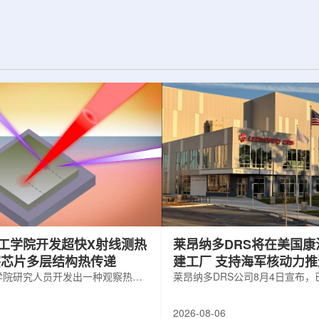
纪的胶球存在之
实验室和原子能公司有限公司(AECL)正
子色动力学理论提
式确立了合作关系。该学术合作计划将
表明一类全新物质
为参学院校提供进入国家级实验室基础
的物质的存在。原
设施、技术和专业知识的渠道，合作领
成，质子和中子又
域涵盖清洁能源、医疗健康、环境修复
间靠胶子传递强相
以及国家安全等多个方面。此次...
工学院开发超快X射线测热
莱昂纳多DRS将在美国康
察芯片多层结构热传递
建工厂 支持海军核动力
学院研究人员开发出一种观察热量
增长
莱昂纳多DRS公司8月4日宣布
传递的新方法，可用于精确测量计
在美国康涅狄格州布鲁克菲尔德
子器件内部的热流变化。相关研究
用于扩大并整合其海军电力系统
2026-08-06