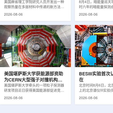
构热传递
美国麻省理工学院研究人员开发出一种
束宇宙加速膨胀
8月4日，暗能量巡天项
观察热量在多层材料中传递的新方法，
时六年的暗能量探测
可用于精确测量计算机芯片等电子器件
形成18篇相关论文，基于
2026-08-06
2026-08-06
内部的热流变化。相关研究成果已发表
年间获取的近30万张
于《自然通讯》。随着计算机芯片尺寸
6.69亿个星系、数千
不断缩小、功率密度持续提高，器件过
多颗超新星的信息，
热正成为限制性能提升的重要因素。传
膨胀和宇宙结构演化。
统热流测量方法在面对真实电子器件的
费米实验室制造了一台
多层结构时存在局限，例如常用的时域
像素数字相机DECa
热反射法难以区分不同材料层中的热传
于智利安第斯山脉的
输情况，红外成像等方法也难以在微小
会托洛洛山美洲际天
尺度上捕捉快速变化。为解决这一问
远镜上。(图片由Reida
题...
加速...
美国堪萨斯大学获能源部资助
BESIII实验首
为CERN大型强子对撞机构建
在
新一代探测器
美国堪萨斯大学牵头的一项粒子探测器
北京时间8月6日，北
研发项目近日获得美国能源部促进竞争
上的北京谱仪III实验(B
性研究的既定计划(DOE EPSCoR)资
在巴西举行的国际高能物
2026-08-06
2026-08-06
助。该项目资助金额为100万美元，将用
2026)上，以特别
于为欧洲核子研究中心(CERN)大型强子
经过15年的持续研究，
对撞机(LHC)上的紧凑型μ子螺线管实验
了证明胶球存在的完