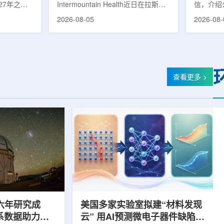
27年之前
Intermountain Health近日在拉斯维
信，介绍
速器
的研制工
加斯西南部启用一座新的门诊诊所。
务业绩公
2026-08-05
2026-08-
勒共和国咨
该诊所名为Badura Clinic，建筑面积
展。公司
关进展。视
约9万平方英尺，位于Spring Valley
2026年
像设备时，
地区，是该医疗系统在内华达州首个
期增长超
伊尔·穆拉
新建项目。Badura Clinic为三层建
部门202
况。穆拉什
筑，于7月30日举行剪彩仪式和社区
元，高于2
由俄罗斯国
开放日活动后正式开放。该诊所整合
相关业务
查看更多 >
该设备预计
了此前分布在拉斯维加斯谷多个地点
子影像和
随后表示，
的初级保健和部分专科服务，面向儿
在同位素业务
本国研制的
童、成人及老年患者提供更集中的医
称，其硅-
若按计划
疗服务。根据介绍，诊所服务范围包
入商业生
括成人及...
2026年下
六年研究成
美国多家实验室拟建“材料发现
星系数据助力约
云” 用AI预测微电子器件缺陷影