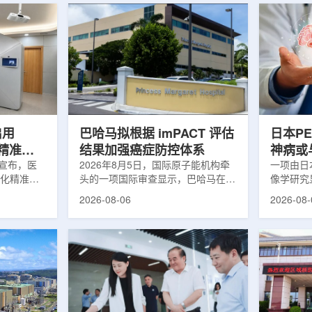
启用
巴哈马拟根据 imPACT 评估
日本P
体化精准放
结果加强癌症防控体系
神病或
日宣布，医
2026年8月5日，国际原子能机构牵
关
一项由日
一体化精准放
头的一项国际审查显示，巴哈马在加
像学研究
全面用于患
强癌症治疗服务方面具备进一步提升
次出现幻
2026-08-06
2026-08-
速图像采
空间。此次审查为该国改善癌症服务
成年人，
正和无标记
协调、缩短诊疗等待时间并提升患者
及其他神
治疗流程
治疗效果提出了路线图。巴哈马拿骚
常沉积。
射治疗的精
玛格丽特公主医院(图片：Pelow
病患者和
方案以
Media/Adobe Stock)这项 imPACT
者。研究
版本为基础，集
评估由国际原子能机构、世界卫生组
踪剂^11C
像系统
织/泛美卫生组织和国际癌症研究机
踪剂^18F
患者定位台
构共同开展，应巴哈马卫生与健康部
脑中的β-