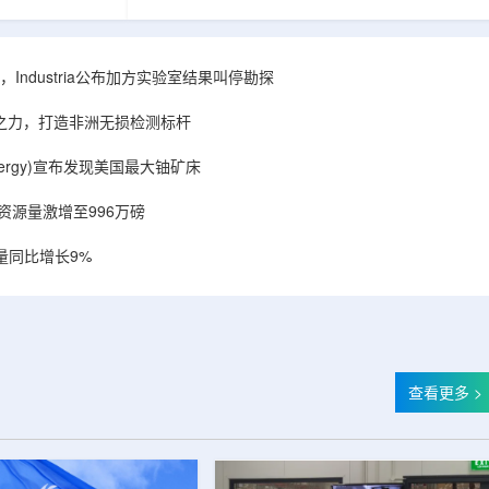
相关关键项目，
回报指数——该指数正是 Global X 铀ETF(NYSE
提供空间和基础
Arca: URA，资管超50亿美元)的跟踪基准，本次
施位于布鲁克菲
随 Solactive 定期再平衡生效。公司联合创始人兼
.1087万平方英
CEO Alessandro Petruzzi 称，这使被动/主题投
Industria公布加方实验室结果叫停勘探
布在康涅狄格州
资者可通过指数直接触达其 SOLO™ 微堆故事，
。该设施预计于
与 Cameco、Kazatomprom、Centrus、Oklo、
心之力，打造非洲无损检测标杆
租户装修工...
NuScale、X-energy、三菱重...
r Energy)宣布发现美国最大铀矿床
铀资源量激增至996万磅
量同比增长9%
查看更多 >