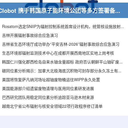
Clobot 携手韩国原子能环境公团等多方签署备忘录，推动放射性废物安全管理多机型机器人示范
Rosatom选定SNIIP为辐射控制系统首席设计机构，统管核设施放射仪表标准化与进口替代保障
吉林开展辐射事故综合应急演习
吉林省生态环境厅成功举办“平安吉林-2026”辐射事故综合应急演习
生态环境部辐射监测技术中心在成都开展西南地区实地上岗考核
韩国仁川强化郡西检岛自来水铀含量超标 政府否认朝鲜平山铀矿废水影响
碳同位素分析揭示：加拿大北极海底沉积物可封存部分永久冻土有机碳
美国将恢复萨凡纳河场址超铀废物桶运往WIPP永久处置
美国能源部介绍遗留废物清理与医用同位素研发进展
巴西研究团队用稳定同位素分析追踪亚马逊木材来源
越南北宁省公布辐射与核安全领域22项行政程序修订清单