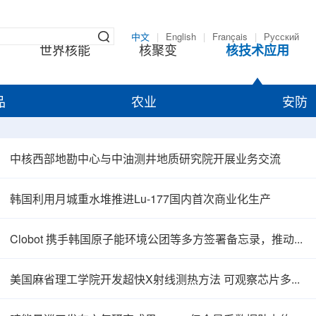
中文
|
English
|
Français
|
Русский
世界核能
核聚变
核技术应用
品
农业
安防
中核西部地勘中心与中油测井地质研究院开展业务交流
韩国利用月城重水堆推进Lu-177国内首次商业化生产
Clobot 携手韩国原子能环境公团等多方签署备忘录，推动放射性废物安全管理多机型机器人示范
美国麻省理工学院开发超快X射线测热方法 可观察芯片多层结构热传递