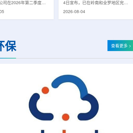
公司在2026年第二季度财
4日宣布，已在岭南和全罗地区完成
布前各业务板块的运营进
前列腺癌诊断用放射性药物
05
2026-08-04
表示，旗下PET实验室部门
ProstaSeek(活性成分：18F-
上半年有机收入较2025年同
plotupolastat)的供应链建设。该药
过50%。按照目前预期，该
物靶向前列腺特异性膜抗原
6年全年收入约为1400万美
(PSMA)，两地所有开展PET-CT检查
025年的600万美元。PET
并进行前列腺癌诊疗的三级综合医院
环保
通常与放射性药物制备、分
均已纳入其供应范围。据韩国卫生福
查看更多 >
核医学诊断应用密切相关。
利部国家癌症登记处数据，2023年
方面，ASP Isotopes
新增前列腺癌病例达22640例，占所
28和镱-176浓缩设施已进
有癌症病例的7.8%，是男性癌症发
产前的最后阶段，预计将在
病率排名第六位的疾病;伴随PSMA靶
半年交...
向治疗的日益普及，对前列腺癌治...