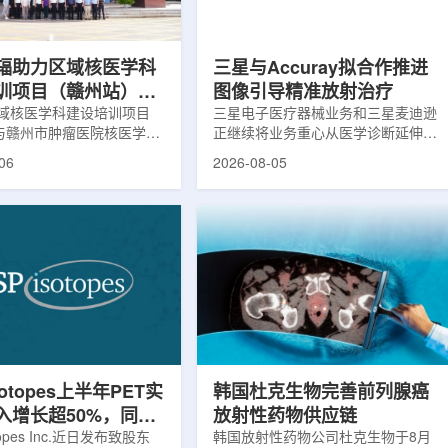
评估。结果显示，晚发性精
司称，随着产能逐步提升，将继续满
，β-淀粉样蛋白阳性...
足靶向α疗法领域对高纯度...
辐助力区域核医学科
三星与Accuray拟合作推进
训项目（赣州站）与
图像引导精准放射治疗
肿瘤医院核医学诊疗
域核医学科建设培训项目
三星电子医疗器械业务和三星麦迪逊
)与赣州市肿瘤医院核医学诊
正继续将业务重心从医学诊断延伸至
建设项目同步启动
建设项目在赣州市肿瘤医院
治疗领域。8月5日，三星HME美国
06
2026-08-05
。中华医学会核医学分会专
公司与美国放射外科公司Accuray宣
中国同辐、原子高科相关代
布签署一份不具约束力的合作意向
展调研交流，江西省内各级
书，双方计划围绕基于容积成像的精
200余名医务人员参会。启
准放射治疗解决方案开展合作探讨。
赣州市肿瘤医院核医学科主
根据意向书，双方拟研究将三星移动
主持。赣州市卫生健康委员
CT扫描仪BodyTom与Accuray机器
傅伟、中华医学会核医学分
人放射外科平台CyberKnife相结合。
员汪静、赣州市肿瘤医院党
该合作方向旨在把高分辨率三维成像
兴伟出席并致辞。汪静表
能力与图像引导机器人放射外科技术
学在肿瘤等重大疾病...
连接起来，使医务人员能够更准确地
确...
sotopes上半年PET实
韩国杜克生物完善前列腺癌
入增长超50%，同位
放射性药物供应链
设施推进商业生产
otopes Inc.近日发布致股东
韩国放射性药物公司杜克生物于8月