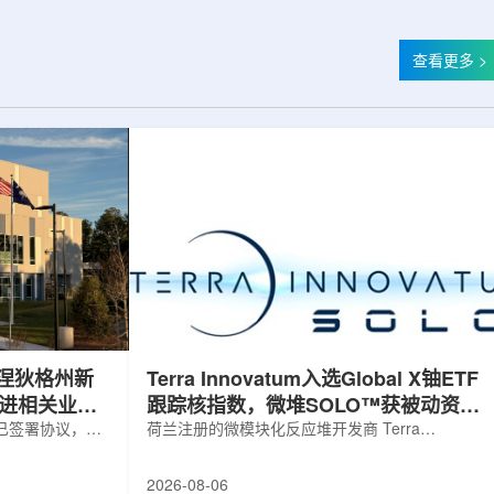
查看更多 >
涅狄格州新
Terra Innovatum入选Global X铀ETF
推进相关业务
跟踪核指数，微堆SOLO™获被动资金
，已签署协议，将
曝光
荷兰注册的微模块化反应堆开发商 Terra
新建一座工厂，
Innovatum Global N.V.(NASDAQ: NKLR)于2026
业务运营。该项
年8月3日开盘起纳入 Solactive 全球铀与核部件总
2026-08-06