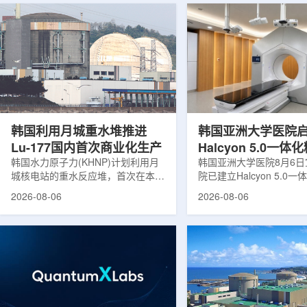
韩国利用月城重水堆推进
韩国亚洲大学医院
Lu-177国内首次商业化生产
Halcyon 5.0一
韩国水力原子力(KHNP)计划利用月
射治疗方案
韩国亚洲大学医院8月6
城核电站的重水反应堆，首次在本土
院已建立Halcyon 5.0
生产用于癌症治疗的放射性同位素
射治疗解决方案，并开始
2026-08-06
2026-08-06
镥-177(Lu-177)。目前韩国完全依赖
者治疗。该系统将高清高
进口该原料，这给当地的放射性药物
集、六自由度患者位置校
企业如Cellbion和FutureChem带来
实时运动管理整合到同一
了成本压力和供应不稳定因素。行业
中，用于提升图像引导放
内普遍认为国内生产将有助于构建多
准度和安全性。此次实施
元化的供应链并缩短运输时间。此次
Halcyon系统软件5.0
计划的首要目标是实现镥-177的商业
成高分辨率锥形束CT成
化生产，预计在2028年进行试生
HyperSight、六自由度