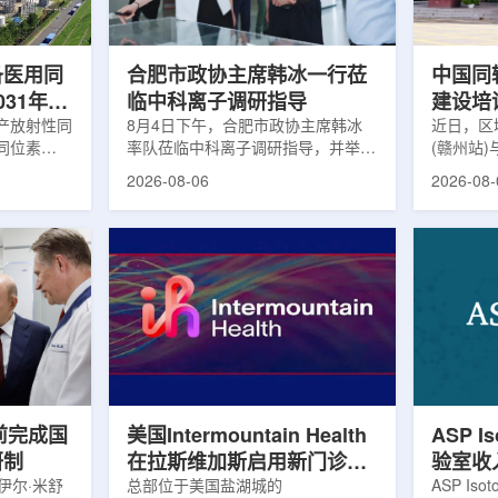
及表面引导放
请求进行，重点评估该国癌症防控能
情况进行
。亚洲大学医
力和实际需求。6月9日至11日，专
神病患者中
家组访...
备医用同
合肥市政协主席韩冰一行莅
中国同
031年商
临中科离子调研指导
建设培
产放射性同
8月4日下午，合肥市政协主席韩冰
赣州市
近日，区
同位素
率队莅临中科离子调研指导，并举行
(赣州站
高质量
为首个商业化目
座谈交流。市人大常委会副主任雍凤
疗高质量
2026-08-06
2026-08-
能公司表
山，市政协秘书长苏祥、市产投集团
同步启动
7商业化生
董事长江鑫、市政协教科卫体委主任
家组以及
围扩大至
张晓峰、市工信局副局长郭梅参加。
表到院开
素。Lu-
中国科学院合肥物质科学研究院副院
医疗机构
物市场中应
长宋云涛，中科离子董事长刘璐，总
动仪式由
位素，可用
经理陈永华，副总经理丁开忠、李
任杨传盛
肿瘤等疾病
俊、光若怀陪同。韩冰一行详细了解
会副主任
韩国所需
中科离子产业布局、经营情况，重点
会主任委
由于其半衰
围绕核医疗及高端装备关键技术突
委书记黄
运输到药物
破、成果转化落地及产业化发展等方
示，核医
面开...
前完成国
美国Intermountain Health
ASP I
研制
在拉斯维加斯启用新门诊诊
验室收
伊尔·米舒
所，配置PET/CT和直线加
总部位于美国盐湖城的
素浓缩
ASP Is