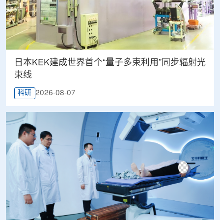
日本KEK建成世界首个“量子多束利用”同步辐射光
束线
2026-08-07
科研