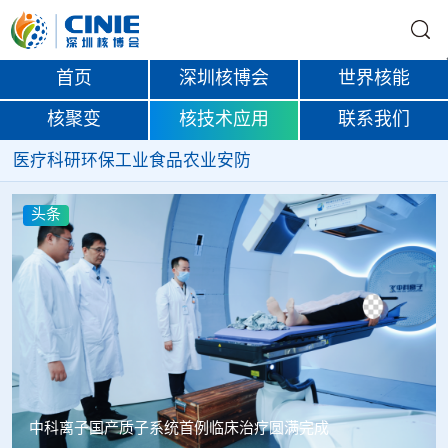
首页
深圳核博会
世界核能
核聚变
核技术应用
联系我们
医疗
科研
环保
工业
食品
农业
安防
头条
中科离子国产质子系统首例临床治疗圆满完成