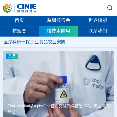
首页
深圳核博会
世界核能
核聚变
核技术应用
联系我们
医疗
科研
环保
工业
食品
农业
安防
头条
业供货
中广核达胜携手浙江嘉广束 打造国内首套全自主电子束固
化卷钢涂装产业链