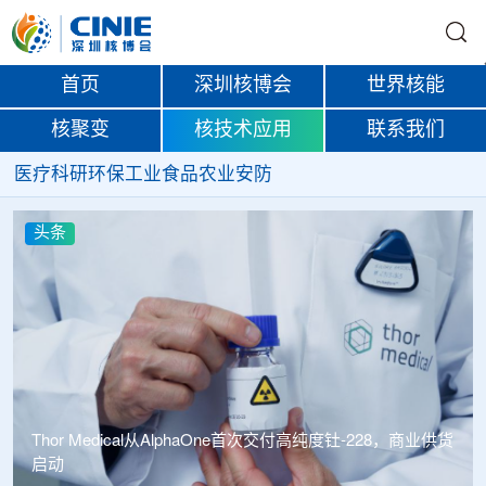
首页
深圳核博会
世界核能
核聚变
核技术应用
联系我们
医疗
科研
环保
工业
食品
农业
安防
头条
Thor Medical从AlphaOne首次交付高纯度钍-228，商业供货
启动