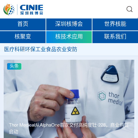
首页
深圳核博会
世界核能
核聚变
核技术应用
联系我们
医疗
科研
环保
工业
食品
农业
安防
头条
Thor Medical从AlphaOne首次交付高纯度钍-228，商业供货
启动