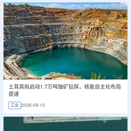
土耳其拟启动1.7万吨铀矿钻探，核能自主化布局
提速
2026-08-10
工业