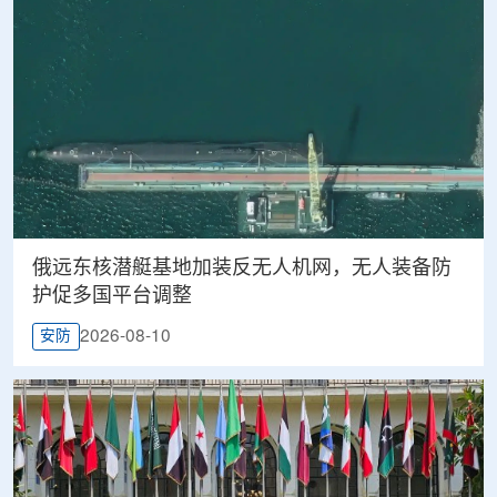
俄远东核潜艇基地加装反无人机网，无人装备防
护促多国平台调整
2026-08-10
安防