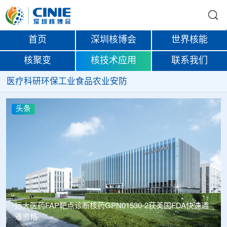
首页
深圳核博会
世界核能
核聚变
核技术应用
联系我们
医疗
科研
环保
工业
食品
农业
安防
头条
远大医药FAP靶点诊断核药GPN01530-2获美国FDA快速通
道资格