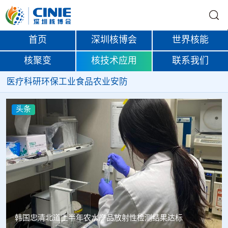
首页
深圳核博会
世界核能
核聚变
核技术应用
联系我们
医疗
科研
环保
工业
食品
农业
安防
头条
韩国忠清北道上半年农水产品放射性检测结果达标