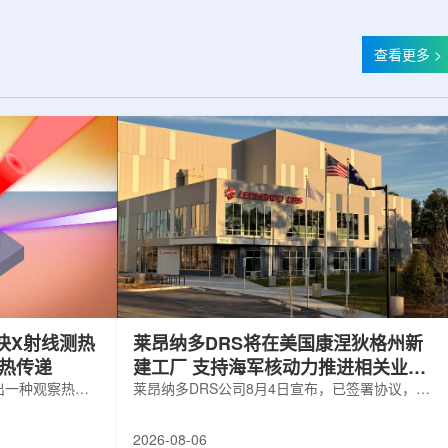
查看更多 >
快X射线测热
莱昂纳多DRS将在美国康涅狄格州新
构热传递
建工厂 支持海军核动力推进相关业务
出一种观察热量
增长
莱昂纳多DRS公司8月4日宣布，已签署协议，将
用于精确测量计
在美国康涅狄格州布鲁克菲尔德新建一座工厂，
变化。相关研究
用于扩大并整合其海军电力系统业务运营。该项
2026-08-06