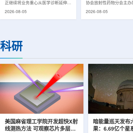
正继续将业务重心从医学诊断延伸至
协会放射性药物分会主办的
集团首席科学家刘
治疗领域。8月5日，三星HME美国
放射性药物创新发展大会
2026-08-05
2026-08-05
公司与美国放射外科公司Accuray宣
原市举行。作为中核集团
布签署一份不具约束力的合作意向
的核心平台，中国同辐股
书，双方计划围绕基于容积成像的精
(以下简称：中国同辐)在
准放射治疗解决方案开展合作探讨。
科技自立自强与普惠民生
根据意向书，双方拟研究将三星移动
压舱石的作用。在大会间
科研
CT扫描仪BodyTom与Accuray机器
辐党委委员、总工程师、
人放射外科平台CyberKnife相结合。
席科学家刘蕴韬接受记者
该合作方向旨在把高分辨率三维成像
示，中国同辐将加快在建
能力与图像引导机器人放射外科技术
产运行，加快智慧核医学
连接起来，使医务人员能够更准确地
持续缩小城乡核医疗资源
确...
时，以...
美国麻省理工学院开发超快X射
暗能量巡天发布
线测热方法 可观察芯片多层结
果：6.69亿个