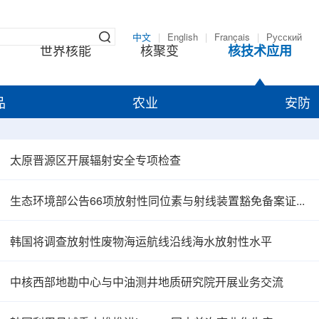
中文
|
English
|
Français
|
Русский
世界核能
核聚变
核技术应用
品
农业
安防
太原晋源区开展辐射安全专项检查
生态环境部公告66项放射性同位素与射线装置豁免备案证明文件
韩国将调查放射性废物海运航线沿线海水放射性水平
中核西部地勘中心与中油测井地质研究院开展业务交流