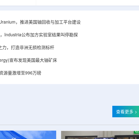
着计算机芯片尺
目旨在提升产能，支持美国海军相关关键项目，
，器件过热正成
并为公司在核能领域的后续增长提供空间和基础
统热流测量方法
设施条件。根据公司披露，新设施位于布鲁克菲
时存在局限，例
尔德帕克里奇路120号，占地约14.1087万平方英
ISA Uranium，推进美国铀回收与加工平台建设
不同材料层中的
尺。工厂建成后，将整合目前分布在康涅狄格州
难以在微小尺度
丹伯里和贝瑟尔三个地点的业务。该设施预计于
Industria公布加方实验室结果叫停勘探
..
2027年初投入使用，若最终设计和租户装修工...
心之力，打造非洲无损检测标杆
r Energy)宣布发现美国最大铀矿床
铀资源量激增至996万磅
查看更多 >