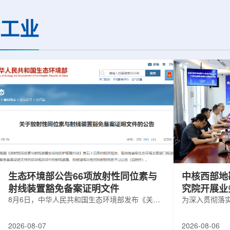
(CMS)设计和建造两台高亮度零度量能
困扰学术界近半个世
器(HL-ZDC)。该项目周期为四年，由堪
谜。该发现不仅为量
工业
萨斯大学物理与天文系教授迈克尔·默里
供了决定性验证，也
和堪萨斯大学杰出教授克里斯托夫·罗永
形态——纯由力构成
共同领导。其中，默里同时担任CMS高
子核由质子和中子组
亮度零度量能器升级项目负责人。...
由夸克组成。夸克之
互...
生态环境部公告66项放射性同位素与
中核西部地
射线装置豁免备案证明文件
究院开展业
8月6日，中华人民共和国生态环境部发布《关于
为深入贯彻落
放射性同位素与射线装置豁免备案证明文件的公
气测井与铀矿
告》。公告称，根据《放射性同位素与射线装置
业科研资源共
2026-08-07
2026-08-06