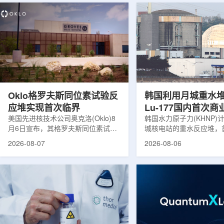
Oklo格罗夫斯同位素试验反
韩国利用月城重水
应堆实现首次临界
Lu-177国内首次
美国先进核技术公司奥克洛(Oklo)8
韩国水力原子力(KHNP)
月6日宣布，其格罗夫斯同位素试验
城核电站的重水反应堆，
反应堆已在低功率状态下实现可控自
生产用于癌症治疗的放射
2026-08-07
2026-08-06
持核链式反应，达到首次临界。这一
镥-177(Lu-177)。目
进展距离该项目破土动工不到一年。
进口该原料，这给当地的
格罗夫斯同位素试验反应堆设施(图
企业如Cellbion和Futur
片：格罗夫斯)格罗夫斯低功率试验
了成本压力和供应不稳定
反应堆位于美国得克萨斯州洛克哈
内普遍认为国内生产将有
特，是美国能源部反应堆试点计划下
元化的供应链并缩短运输
首个在私人土地上实现临界的反应
计划的首要目标是实现镥-
堆。根据奥克洛介绍，该设施从未开
化生产，预计在2028年