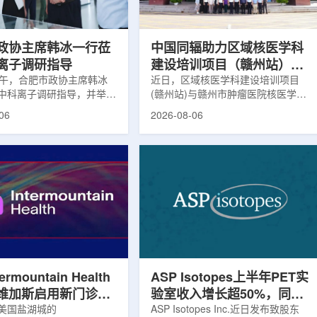
，重点评估该国癌症防控能
情况进行评估。结果显示，晚发性精
需求。6月9日至11日，专
神病患者中，β-淀粉样蛋白阳性...
政协主席韩冰一行莅
中国同辐助力区域核医学科
离子调研指导
建设培训项目（赣州站）与
下午，合肥市政协主席韩冰
赣州市肿瘤医院核医学诊疗
近日，区域核医学科建设培训项目
中科离子调研指导，并举行
(赣州站)与赣州市肿瘤医院核医学诊
高质量建设项目同步启动
。市人大常委会副主任雍凤
疗高质量建设项目在赣州市肿瘤医院
06
2026-08-06
协秘书长苏祥、市产投集团
同步启动。中华医学会核医学分会专
鑫、市政协教科卫体委主任
家组以及中国同辐、原子高科相关代
市工信局副局长郭梅参加。
表到院开展调研交流，江西省内各级
院合肥物质科学研究院副院
医疗机构200余名医务人员参会。启
，中科离子董事长刘璐，总
动仪式由赣州市肿瘤医院核医学科主
华，副总经理丁开忠、李
任杨传盛主持。赣州市卫生健康委员
怀陪同。韩冰一行详细了解
会副主任傅伟、中华医学会核医学分
产业布局、经营情况，重点
会主任委员汪静、赣州市肿瘤医院党
疗及高端装备关键技术突
委书记黄兴伟出席并致辞。汪静表
转化落地及产业化发展等方
示，核医学在肿瘤等重大疾病...
rmountain Health
ASP Isotopes上半年PET实
维加斯启用新门诊诊
验室收入增长超50%，同位
PET/CT和直线加
美国盐湖城的
素浓缩设施推进商业生产
ASP Isotopes Inc.近日发布致股东