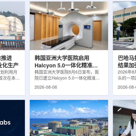
堆推进
韩国亚洲大学医院启用
巴哈马拟
商业化生产
Halcyon 5.0一体化精准放
结果加
计划利用月
射治疗方案
韩国亚洲大学医院8月6日宣布，医
2026年
首次在本土
院已建立Halcyon 5.0一体化精准放
头的一项
性同位素
射治疗解决方案，并开始全面用于患
强癌症治
2026-08-06
2026-08-
前韩国完全依赖
者治疗。该系统将高清高速图像采
空间。此
放射性药物
集、六自由度患者位置校正和无标记
协调、缩
eChem带来
实时运动管理整合到同一治疗流程
治疗效果
因素。行业
中，用于提升图像引导放射治疗的精
玛格丽特公
助于构建多
准度和安全性。此次实施方案以
Media/A
时间。此次
Halcyon系统软件5.0版本为基础，集
评估由国
177的商业
成高分辨率锥形束CT成像系统
织/泛美
进行试生
HyperSight、六自由度患者定位台
构共同开