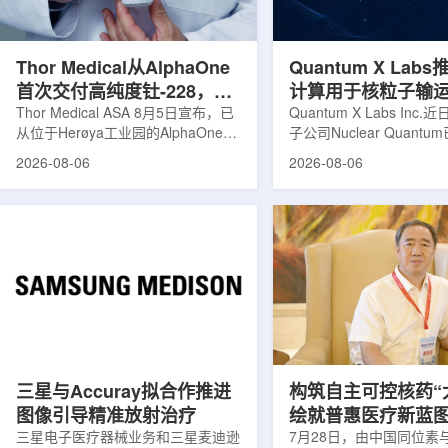
发土地起步建设，完成了土建开挖、
产，并在2031年开始全
工程建设、组件制造或采购、燃料配
后，韩国水力原子力还将
置及...
围至钴...
Thor Medical从AlphaOne
Quantum X Lab
首次交付高纯度钍-228，商
计算用于核粒子输
业供货启动
Thor Medical ASA 8月5日宣布，已
拟
Quantum X Labs Inc
从位于Herøya工业园的AlphaOne生
子公司Nuclear Quant
产设施完成首批高纯度钍-228(Th-
业计算模拟中的一项瓶颈
2026-08-06
2026-08-06
228)客户交付。这是该设施上周宣布
案，尝试将量子计算引入
启动生产后完成的首次客户供货，也
预测，用于支持核医学系
标志着AlphaOne进入商业供应阶
算密集型场景。据介绍，
段。Thor Medical首席执行官Jasper
运模拟在核医学系统设计
Kurth表示，商业化生产意味着公司
作用，但往往需要大量计
工业规模制造的开始，首批客户交付
伴随较长运行时间，影响
表明公司已完成从产能建设到利用首
效率。Nuclear Quant
个工业规模工厂服务客户的过渡。公
技术，旨在把物理输运模
司称，随着产能逐步提升，将继续满
子电路，使粒子传播和随
足靶向α疗法领域对高纯度...
学能够直接在量子计算框
模拟。...
三星与Accuray拟合作推进
构筑自主可控核药“
图像引导精准放射治疗
绘就普惠医疗新蓝
三星电子医疗器械业务和三星麦迪逊
访中国同辐总工程
7月28日，由中国同位素