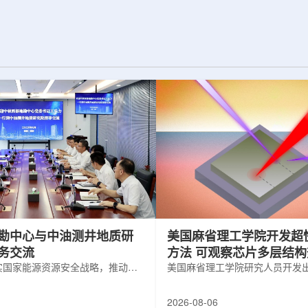
纪的胶球存在之
实验室和原子能公司有限公司(AECL)正
子色动力学理论提
式确立了合作关系。该学术合作计划将
表明一类全新物质
为参学院校提供进入国家级实验室基础
的物质的存在。原
设施、技术和专业知识的渠道，合作领
成，质子和中子又
域涵盖清洁能源、医疗健康、环境修复
间靠胶子传递强相
以及国家安全等多个方面。此次...
勘中心与中油测井地质研
美国麻省理工学院开发超
务交流
方法 可观察芯片多层结
实国家能源资源安全战略，推动油
美国麻省理工学院研究人员开发
地质勘查技术互融互通，促进跨行
在多层材料中传递的新方法，可
享与关键技术联合攻关，近日，中
算机芯片等电子器件内部的热流
2026-08-06