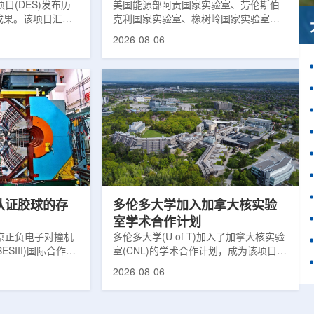
目(DES)发布历
响
美国能源部阿贡国家实验室、劳伦斯伯
成果。该项目汇总
克利国家实验室、橡树岭国家实验室和
2013年至2019
西北大学的研究人员正计划开发材料发
2026-08-06
天文图像，记录了
现云平台，利用基于物理学原理的人工
个星系团以及3000
智能框架，预测微小缺陷如何影响微电
用于研究宇宙加速
子器件的性能和寿命。材料发现云可视
为了实现DES，
化图，这是一个基于物理学原理的人工
极其灵敏的5.7亿
智能框架，它整合了实验数据、模拟和
m，并将其安装在位
高性能计算，用于预测微小缺陷如何影
美国国家科学基金
响微电子器件的性能和寿命。(图片由
文台的布兰科4米望
ChatGPT 提供。)微电子器件广泛用于
r Hahn/费米国家
智能手机、笔记本电脑、安全通信和人
工...
次认证胶球的存
多伦多大学加入加拿大核实验
室学术合作计划
京正负电子对撞机
多伦多大学(U of T)加入了加拿大核实验
ESIII)国际合作组
室(CNL)的学术合作计划，成为该项目中
理大会(ICHEP
的第十家参与机构。这项举措旨在加强
2026-08-06
大会报告的形式宣布：
加拿大的核能人才储备并支持相关研
BESIII实验建立
究。在施瓦茨·赖斯曼创新园区举行了签
整证据链，解开了
约仪式，标志着多伦多大学、加拿大核