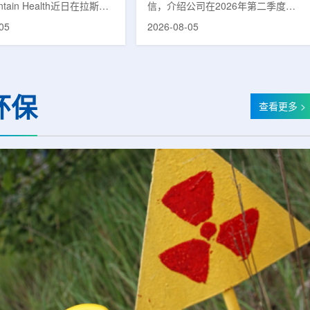
untain Health近日在拉斯维
信，介绍公司在2026年第二季度财
部启用一座新的门诊诊所。
务业绩公布前各业务板块的运营进
05
2026-08-05
adura Clinic，建筑面积
展。公司表示，旗下PET实验室部门
尺，位于Spring Valley
2026年上半年有机收入较2025年同
该医疗系统在内华达州首个
期增长超过50%。按照目前预期，该
adura Clinic为三层建
部门2026年全年收入约为1400万美
月30日举行剪彩仪式和社区
元，高于2025年的600万美元。PET
环保
动后正式开放。该诊所整合
相关业务通常与放射性药物制备、分
查看更多 >
布在拉斯维加斯谷多个地点
子影像和核医学诊断应用密切相关。
健和部分专科服务，面向儿
在同位素业务方面，ASP Isotopes
及老年患者提供更集中的医
称，其硅-28和镱-176浓缩设施已进
根据介绍，诊所服务范围包
入商业生产前的最后阶段，预计将在
.
2026年下半年交...