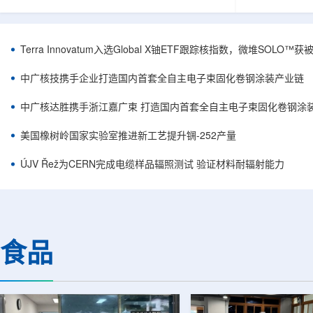
安全和防护管理办法》第五十四条有关规定，现
核西部地勘中
将各省级生态环境主管部门报送的、已获得豁免
地质研究院，
备案证明文件的活动，以及活动中涉及的射线装
油测井地质研
置、放射源或非密封放射性物质予以公告。随公
内油气测井成
Terra Innovatum入选Global X铀ETF跟踪核指数，微堆SOLO
告发布的汇总表共列出66项备案记录，涉及山
验、智能测井
东、天津、上海、河北、四川、甘肃、安徽、河
析等成熟技术
中广核技携手企业打造国内首套全自主电子束固化卷钢涂装产业链
南、辽宁等地相关单位。备案内容涵盖...
气盆地铀矿勘查
中广核达胜携手浙江嘉广束 打造国内首套全自主电子束固化卷钢涂
美国橡树岭国家实验室推进新工艺提升锎-252产量
ÚJV Řež为CERN完成电缆样品辐照测试 验证材料耐辐射能力
食品