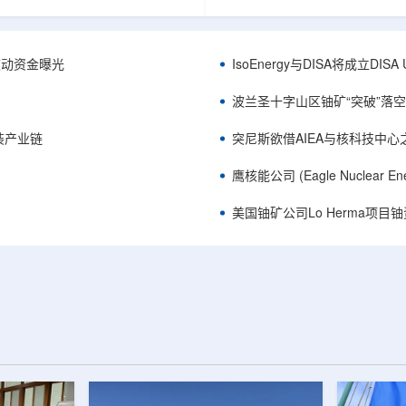
心党委书记王乐力带队赴中油测井
成果已发表于《自然通讯》。随
开展专项技术交流研讨。会上，中
寸不断缩小、功率密度持续提高
究院党委书记万金彬系统介绍了国
为限制性能提升的重要因素。传
套装备、井下探测、岩石物理实
在面对真实电子器件的多层结构
™获被动资金曝光
IsoEnergy与DISA将成立D
解释、深井探测及多源地质数据解
如常用的时域热反射法难以区分
体系，并结合实战案例分享了含油
热传输情况，红外成像等方法也
波兰圣十字山区铀矿“突破”落空，
经验。王乐力介绍了西部中...
上捕捉快速变化。为解决这一问题.
装产业链
突尼斯欲借AIEA与核科技中
鹰核能公司 (Eagle Nuclea
美国铀矿公司Lo Herma项目