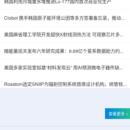
韩国利用月城重水堆推进Lu-177国内首次商业化生产
Clobot 携手韩国原子能环境公团等多方签署备忘录，推动放射性废物安全管理多机型机器人示范
美国麻省理工学院开发超快X射线测热方法 可观察芯片多层结构热传递
暗能量巡天发布六年研究成果：6.69亿个星系数据助力约束宇宙加速膨胀
美国多家实验室拟建“材料发现云” 用AI预测微电子器件缺陷影响
Thor Medical从AlphaOne首次交付高纯度钍-
Rosatom选定SNIIP为辐射控制系统首席设计机构，统管核设施放射仪表标准化与进口替代保障
查看更多 >