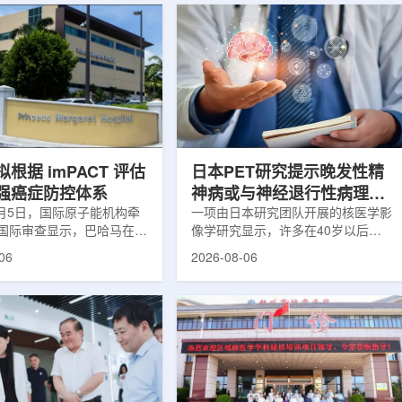
根据 imPACT 评估
日本PET研究提示晚发性精
强癌症防控体系
神病或与神经退行性病理相
8月5日，国际原子能机构牵
关
一项由日本研究团队开展的核医学影
国际审查显示，巴哈马在加
像学研究显示，许多在40岁以后首
疗服务方面具备进一步提升
次出现幻觉、妄想等精神病性症状的
06
2026-08-06
次审查为该国改善癌症服务
成年人，大脑内存在与阿尔茨海默病
短诊疗等待时间并提升患者
及其他神经退行性疾病相关的蛋白异
提出了路线图。巴哈马拿骚
常沉积。研究纳入37名晚发性精神
主医院(图片：Pelow
病患者和47名年龄匹配的健康对照
dobe Stock)这项 imPACT
者。研究人员采用淀粉样蛋白PET示
际原子能机构、世界卫生组
踪剂^11C-PiB，以及tau蛋白PET示
卫生组织和国际癌症研究机
踪剂^18F-florzolotau，对受试者大
展，应巴哈马卫生与健康部
脑中的β-淀粉样蛋白和tau蛋白积累