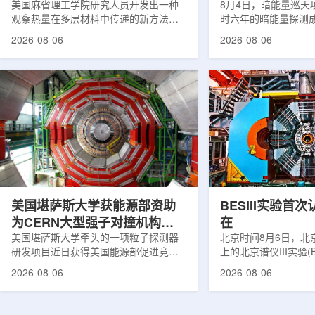
构热传递
美国麻省理工学院研究人员开发出一种
束宇宙加速膨胀
8月4日，暗能量巡天项
观察热量在多层材料中传递的新方法，
时六年的暗能量探测
可用于精确测量计算机芯片等电子器件
形成18篇相关论文，基于
2026-08-06
2026-08-06
内部的热流变化。相关研究成果已发表
年间获取的近30万张
于《自然通讯》。随着计算机芯片尺寸
6.69亿个星系、数千
不断缩小、功率密度持续提高，器件过
多颗超新星的信息，
热正成为限制性能提升的重要因素。传
膨胀和宇宙结构演化。
统热流测量方法在面对真实电子器件的
费米实验室制造了一台
多层结构时存在局限，例如常用的时域
像素数字相机DECa
热反射法难以区分不同材料层中的热传
于智利安第斯山脉的
输情况，红外成像等方法也难以在微小
会托洛洛山美洲际天
尺度上捕捉快速变化。为解决这一问
远镜上。(图片由Reida
题...
加速...
美国堪萨斯大学获能源部资助
BESIII实验首
为CERN大型强子对撞机构建
在
新一代探测器
美国堪萨斯大学牵头的一项粒子探测器
北京时间8月6日，北
研发项目近日获得美国能源部促进竞争
上的北京谱仪III实验(B
性研究的既定计划(DOE EPSCoR)资
在巴西举行的国际高能物
2026-08-06
2026-08-06
助。该项目资助金额为100万美元，将用
2026)上，以特别
于为欧洲核子研究中心(CERN)大型强子
经过15年的持续研究，
对撞机(LHC)上的紧凑型μ子螺线管实验
了证明胶球存在的完