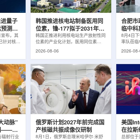
面量产。之
Dynamic Couch，以及表面引导放
请求进行
扩大生产范
射治疗系统IDENTIFY。亚洲大学医
力和实际
院表示，该院是韩国首...
家组访...
s推进量子
韩国推进核电站制备医用同
合肥市
运预测模
位素，镥-177拟于2031年商
临中科
.近日宣布，其
业化生产
韩国正推进利用核电站生产放射性同
8月4日
um已针对核工
位素的产业化计划，医用同位素
率队莅临
提出新方
镥-177(Lu-177)被列为首个商业化目
座谈交流
2026-08-06
2026-08-
核粒子输运
标产品。韩国水力与原子能公司表
山，市政
统设计等计
示，计划优先实现Lu-177商业化生
董事长江
传统粒子输
产，后续还可能将产品范围扩大至
张晓峰、
中具有重要
钴-60、氚-3和氦-3等同位素。Lu-
中国科学
算资源，并
177是当前全球放射性药物市场中应
长宋云涛
研发和优化
用较广的治疗性放射性同位素，可用
经理陈永
um此次提出的
于前列腺癌、神经内分泌肿瘤等疾病
俊、光若
型转化为量
相关放射性药物。此前，韩国所需
中科离子
机游走动力
Lu-177完全依赖进口。由于其半衰
围绕核医
架中表示和
期约为6.6天，从生产、运输到药物
破、成果
制备和患者给药...
面开...
大动脉”
俄罗斯计划2027年前完成国
美国Inte
图——专
产核磁共振成像仪研制
在拉斯
师、中核
与辐射行业
8月1日，俄罗斯总理米哈伊尔·米舒
所，配置
总部位于