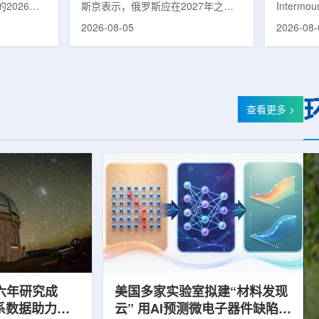
2026年
斯京表示，俄罗斯应在2027年之前
Intermo
蕴韬
速器
在山西省太
完成国产核磁共振成像仪的研制工
加斯西南
2026-08-05
2026-08-
核技术应用
作。米舒斯京在访问克孜勒共和国咨
该诊所名为B
份有限公司
询诊断中心期间了解了相关进展。视
约9万平方英
推动核医疗
察中心已安装的磁共振成像设备时，
地区，是
方面发挥着
他向俄罗斯卫生部长米哈伊尔·穆拉
新建项目。B
隙，中国同
什科询问国产设备研发情况。穆拉什
筑，于7
中核集团首
科表示，相关研发工作正由俄罗斯国
开放日活
查看更多 >
专访时表
家原子能公司推进，并称该设备预计
了此前分
医药中心投
将在明年完成。米舒斯京随后表示，
的初级保
系统布局，
希望俄罗斯明年能够拥有本国研制的
童、成人
差距。同
核磁共振成像仪。该设备若按计划
疗服务。
完...
括成人及..
六年研究成
美国多家实验室拟建“材料发现
星系数据助力约
云” 用AI预测微电子器件缺陷影