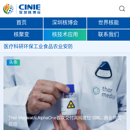
首页
深圳核博会
世界核能
核聚变
核技术应用
联系我们
医疗
科研
环保
工业
食品
农业
安防
头条
Thor Medical从AlphaOne首次交付高纯度钍-228，商业供货
启动