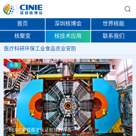
首页
深圳核博会
世界核能
核聚变
核技术应用
联系我们
医疗
科研
环保
工业
食品
农业
安防
头条
Thor Medical从AlphaOne首次交付高纯度钍-228，商业供货
启动