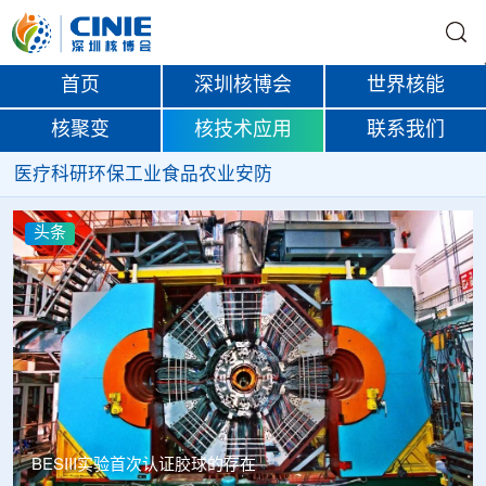
首页
深圳核博会
世界核能
核聚变
核技术应用
联系我们
医疗
科研
环保
工业
食品
农业
安防
头条
BESIII实验首次认证胶球的存在