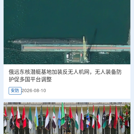
俄远东核潜艇基地加装反无人机网，无人装备防
护促多国平台调整
2026-08-10
安防