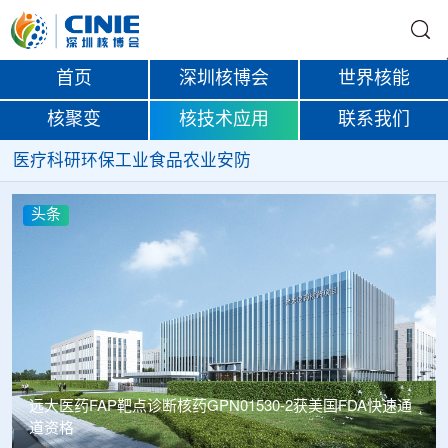
首页
深圳核博会
世界核能
核聚变
核技术应用
联系我们
医疗
科研
环保
工业
食品
农业
安防
头条
远大医药FAP靶点诊断核药GPN01530-2获美国FDA快速通
道资格