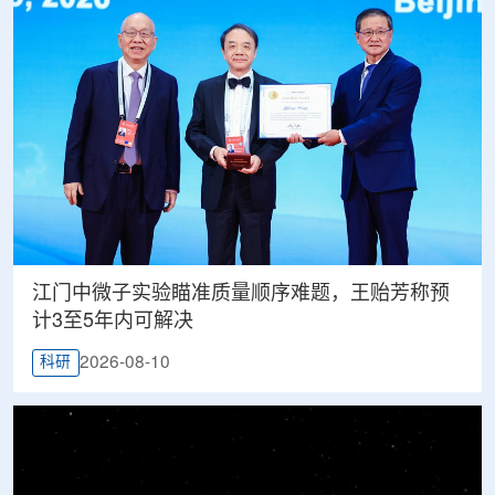
江门中微子实验瞄准质量顺序难题，王贻芳称预
计3至5年内可解决
2026-08-10
科研