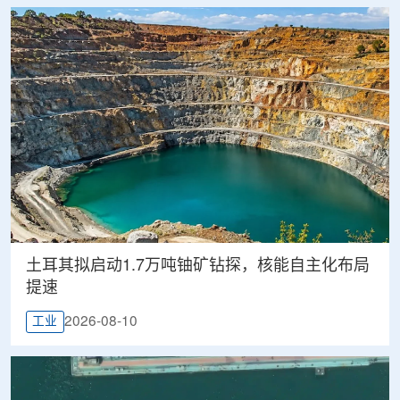
土耳其拟启动1.7万吨铀矿钻探，核能自主化布局
提速
2026-08-10
工业