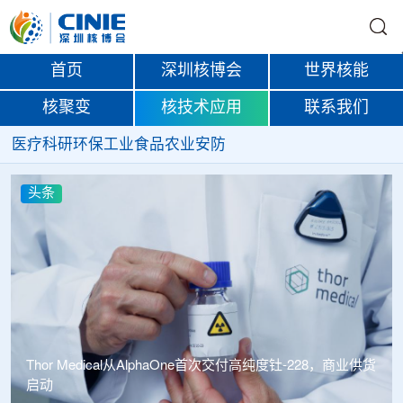
首页
深圳核博会
世界核能
核聚变
核技术应用
联系我们
医疗
科研
环保
工业
食品
农业
安防
头条
中广核达胜携手浙江嘉广束 打造国内首套全自主电子束固
化卷钢涂装产业链