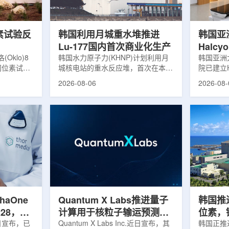
，并完成7
准定位，能实现动态适配、精准治
核技术用
转化，应用
疗。设备运行平稳低噪，治疗控制软
水果的辐
件运...
进口国要..
素试验反
韩国利用月城重水堆推进
韩国亚
Lu-177国内首次商业化生产
Halc
klo)8
韩国水力原子力(KHNP)计划利用月
射治疗
韩国亚洲
同位素试验
城核电站的重水反应堆，首次在本土
院已建立H
实现可控自
生产用于癌症治疗的放射性同位素
射治疗解
2026-08-06
2026-08-
临界。这一
镥-177(Lu-177)。目前韩国完全依赖
者治疗。
不到一年。
进口该原料，这给当地的放射性药物
集、六自
堆设施(图
企业如Cellbion和FutureChem带来
实时运动
低功率试验
了成本压力和供应不稳定因素。行业
中，用于
州洛克哈
内普遍认为国内生产将有助于构建多
准度和安
试点计划下
元化的供应链并缩短运输时间。此次
Halcy
界的反应
计划的首要目标是实现镥-177的商业
成高分辨
设施从未开
化生产，预计在2028年进行试生
Hyper
土建开挖、
产，并在2031年开始全面量产。之
Dynam
购、燃料配
后，韩国水力原子力还将扩大生产范
射治疗系统
围至钴...
院表示，该
phaOne
Quantum X Labs推进量子
韩国推
28，商
计算用于核粒子输运预测模
位素，镥
月5日宣布，已
拟
Quantum X Labs Inc.近日宣布，其
业化生
韩国正推