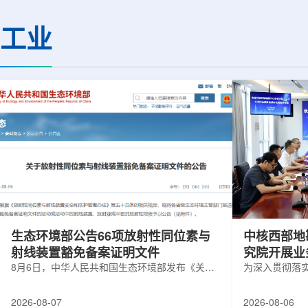
热正成为限制性能提升的重要因素。传
膨胀和宇宙结构演化。
统热流测量方法在面对真实电子器件的
费米实验室制造了一台
工业
多层结构时存在局限，例如常用的时域
像素数字相机DECa
热反射法难以区分不同材料层中的热传
于智利安第斯山脉的
输情况，红外成像等方法也难以在微小
会托洛洛山美洲际天
尺度上捕捉快速变化。为解决这一问
远镜上。(图片由Reida
题...
加速...
生态环境部公告66项放射性同位素与
中核西部地
射线装置豁免备案证明文件
究院开展业
8月6日，中华人民共和国生态环境部发布《关于
为深入贯彻落
放射性同位素与射线装置豁免备案证明文件的公
气测井与铀矿
告》。公告称，根据《放射性同位素与射线装置
业科研资源共
2026-08-07
2026-08-06