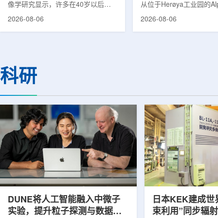
像学研究显示，许多在40岁以后首
从位于Herøya工业园的Al
次出现幻觉、妄想等精神病性症状的
产设施完成首批高纯度钍-22
2026-08-06
2026-08-06
成年人，大脑内存在与阿尔茨海默病
228)客户交付。这是该
及其他神经退行性疾病相关的蛋白异
启动生产后完成的首次客
常沉积。研究纳入37名晚发性精神
标志着AlphaOne进入商
病患者和47名年龄匹配的健康对照
段。Thor Medical首席执
者。研究人员采用淀粉样蛋白PET示
Kurth表示，商业化生产
科研
踪剂^11C-PiB，以及tau蛋白PET示
工业规模制造的开始，首
踪剂^18F-florzolotau，对受试者大
表明公司已完成从产能建
脑中的β-淀粉样蛋白和tau蛋白积累
个工业规模工厂服务客户
情况进行评估。结果显示，晚发性精
司称，随着产能逐步提升
神病患者中，β-淀粉样蛋白阳性...
足靶向α疗法领域对高纯度.
DUNE将人工智能融入中微子
日本KEK建成世
实验，提升粒子探测与数据处
束利用”同步辐