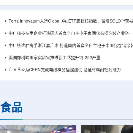
安全和防护管理办法》第五十四条有关规定，现
核西部地勘中
将各省级生态环境主管部门报送的、已获得豁免
地质研究院，
备案证明文件的活动，以及活动中涉及的射线装
油测井地质研
置、放射源或非密封放射性物质予以公告。随公
内油气测井成
Terra Innovatum入选Global X铀ETF跟踪核指数，微堆SOLO
告发布的汇总表共列出66项备案记录，涉及山
验、智能测井
东、天津、上海、河北、四川、甘肃、安徽、河
析等成熟技术
中广核技携手企业打造国内首套全自主电子束固化卷钢涂装产业链
南、辽宁等地相关单位。备案内容涵盖...
气盆地铀矿勘查
中广核达胜携手浙江嘉广束 打造国内首套全自主电子束固化卷钢涂
美国橡树岭国家实验室推进新工艺提升锎-252产量
ÚJV Řež为CERN完成电缆样品辐照测试 验证材料耐辐射能力
食品