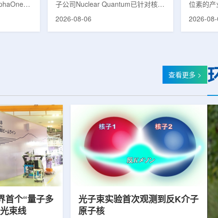
phaOne生
子公司Nuclear Quantum已针对核工
位素的产
8(Th-
业计算模拟中的一项瓶颈提出新方
镥-177
2026-08-06
2026-08-
设施上周宣布
案，尝试将量子计算引入核粒子输运
标产品。
户供货，也
预测，用于支持核医学系统设计等计
示，计划优
业供应阶
算密集型场景。据介绍，传统粒子输
产，后续
行官Jasper
运模拟在核医学系统设计中具有重要
钴-60、
意味着公司
作用，但往往需要大量计算资源，并
177是
批客户交付
伴随较长运行时间，影响研发和优化
用较广的
查看更多 >
设到利用首
效率。Nuclear Quantum此次提出的
于前列腺
的过渡。公
技术，旨在把物理输运模型转化为量
相关放射
，将继续满
子电路，使粒子传播和随机游走动力
Lu-17
..
学能够直接在量子计算框架中表示和
期约为6
模拟。...
制备和患者
界首个“量子多
光子束实验首次观测到反K介子
射光束线
原子核