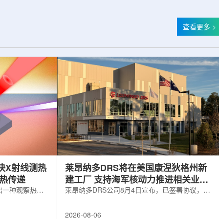
查看更多 >
快X射线测热
莱昂纳多DRS将在美国康涅狄格州新
构热传递
建工厂 支持海军核动力推进相关业务
出一种观察热量
增长
莱昂纳多DRS公司8月4日宣布，已签署协议，将
用于精确测量计
在美国康涅狄格州布鲁克菲尔德新建一座工厂，
变化。相关研究
用于扩大并整合其海军电力系统业务运营。该项
2026-08-06