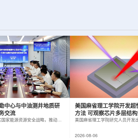
为了实现DES，
化图，这是一个基于物理学原理的人工
极其灵敏的5.7亿
智能框架，它整合了实验数据、模拟和
m，并将其安装在位
高性能计算，用于预测微小缺陷如何影
美国国家科学基金
响微电子器件的性能和寿命。(图片由
文台的布兰科4米望
ChatGPT 提供。)微电子器件广泛用于
r Hahn/费米国家
智能手机、笔记本电脑、安全通信和人
工...
勘中心与中油测井地质研
美国麻省理工学院开发超
务交流
方法 可观察芯片多层结
实国家能源资源安全战略，推动油
美国麻省理工学院研究人员开发
地质勘查技术互融互通，促进跨行
在多层材料中传递的新方法，可
享与关键技术联合攻关，近日，中
算机芯片等电子器件内部的热流
2026-08-06