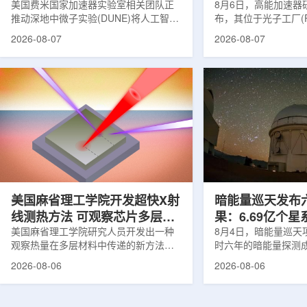
理能力
美国费米国家加速器实验室相关团队正
8月6日，高能加速器研
推动深地中微子实验(DUNE)将人工智能
布，其位于光子工厂(
和机器学习工具融入实验设计、探测器
装置的BL-11A和BL
2026-08-07
2026-08-07
运行与数据分析流程，以提升中微子相
界首个量子多束利用
互作用识别、事件分类和探测器管理能
射线与软X射线两束
力。DUNE位于长基线中微子设施，目
介绍，BL-11A和BL
前已开始安装大型中微子探测器模块的
基础设施网络合作建
结构元件。该实验由近探测器和远探测
联合使用机构及联合
器组成：近探测器位于费米实验室，远
心的同步辐射装置组
探测器设在南达科他州桑福德地下研究
教育基础设施。新光
设施地下约1英里处。两个探测器都将采
于，可在同一实验条
用液氩时间投影室技术，用于记录中微
线和软X射线，完成
子...
观...
美国麻省理工学院开发超快X射
暗能量巡天发布
线测热方法 可观察芯片多层结
果：6.69亿个
构热传递
美国麻省理工学院研究人员开发出一种
束宇宙加速膨胀
8月4日，暗能量巡天项
观察热量在多层材料中传递的新方法，
时六年的暗能量探测
可用于精确测量计算机芯片等电子器件
形成18篇相关论文，基于
2026-08-06
2026-08-06
内部的热流变化。相关研究成果已发表
年间获取的近30万张
于《自然通讯》。随着计算机芯片尺寸
6.69亿个星系、数千
不断缩小、功率密度持续提高，器件过
多颗超新星的信息，