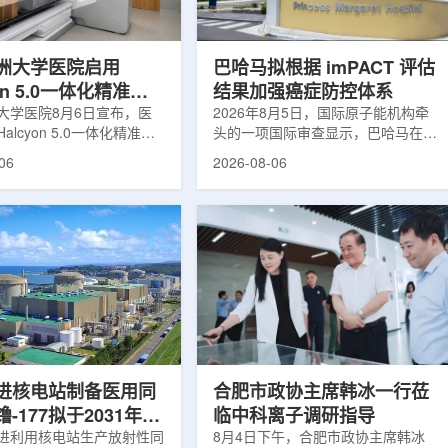
于食品保鲜，重点包括出口
累情况，但对组织缺氧等与疾病恶性
照处理。阿里夫介绍，一些
程度相关的微环境信息捕捉有限。...
.
洲大学医院启用
巴哈马拟根据 imPACT 评估
yon 5.0一体化精准放
结果加强癌症防控体系
方案
大学医院8月6日宣布，医
2026年8月5日，国际原子能机构牵
alcyon 5.0一体化精准放
头的一项国际审查显示，巴哈马在加
决方案，并开始全面用于患
强癌症治疗服务方面具备进一步提升
06
2026-08-06
该系统将高清高速图像采
空间。此次审查为该国改善癌症服务
由度患者位置校正和无标记
协调、缩短诊疗等待时间并提升患者
管理整合到同一治疗流程
治疗效果提出了路线图。巴哈马拿骚
提升图像引导放射治疗的精
玛格丽特公主医院(图片：Pelow
全性。此次实施方案以
Media/Adobe Stock)这项 imPACT
on系统软件5.0版本为基础，集
评估由国际原子能机构、世界卫生组
率锥形束CT成像系统
织/泛美卫生组织和国际癌症研究机
Sight、六自由度患者定位台
构共同开展，应巴哈马卫生与健康部
ic Couch，以及表面引导放
请求进行，重点评估该国癌症防控能
IDENTIFY。亚洲大学医
力和实际需求。6月9日至11日，专
院是韩国首...
家组访...
进核电站制备医用同
合肥市政协主席韩冰一行莅
-177拟于2031年商
临中科离子调研指导
产
进利用核电站生产放射性同
8月4日下午，合肥市政协主席韩冰