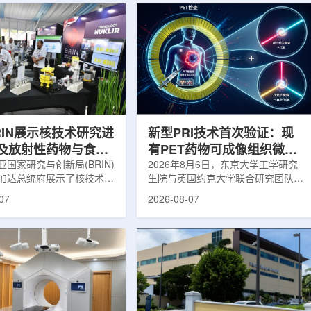
RIN展示核技术研究进
新型PRI技术首次验证：现
及放射性药物与食品
有PET药物可成像组织微环
用
国家研究与创新局(BRIN)
境
2026年8月6日，东京大学工学研究
加达总统府展示了核技术研
生院与英国约克大学联合研究团队宣
BRIN局长阿里夫·萨特里亚
布，已建立一种利用正电子三光子衰
07
2026-08-07
关技术属于和平利用核能范
变的新型几何成像原理，并首次成功
方向不仅包括能源，也覆盖
验证正电子素比率成像(PRI)技术。
康等领域。在健康领域，
该方法可结合现有临床PET显像剂使
正在开发用于核医学的放射性
用，有望为核医学影像提供观察组织
类药物含有放射性物质，可
微环境的新手段。利用正电子-3光子
诊断和治疗。阿里夫表示，
衰变的下一代核医学成像概念图目前
物研发对癌症识别和治疗具
临床PET扫描主要利用正电子双光子
义。在食品领域，BRIN将
湮灭过程显示药物在体内的分布和积