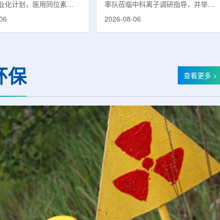
业化计划，医用同位素
率队莅临中科离子调研指导，并举行
(Lu-177)被列为首个商业化目
座谈交流。市人大常委会副主任雍凤
06
2026-08-06
韩国水力与原子能公司表
山，市政协秘书长苏祥、市产投集团
先实现Lu-177商业化生
董事长江鑫、市政协教科卫体委主任
还可能将产品范围扩大至
张晓峰、市工信局副局长郭梅参加。
氚-3和氦-3等同位素。Lu-
中国科学院合肥物质科学研究院副院
当前全球放射性药物市场中应
长宋云涛，中科离子董事长刘璐，总
环保
治疗性放射性同位素，可用
经理陈永华，副总经理丁开忠、李
查看更多 >
癌、神经内分泌肿瘤等疾病
俊、光若怀陪同。韩冰一行详细了解
性药物。此前，韩国所需
中科离子产业布局、经营情况，重点
7完全依赖进口。由于其半衰
围绕核医疗及高端装备关键技术突
.6天，从生产、运输到药物
破、成果转化落地及产业化发展等方
给药...
面开...