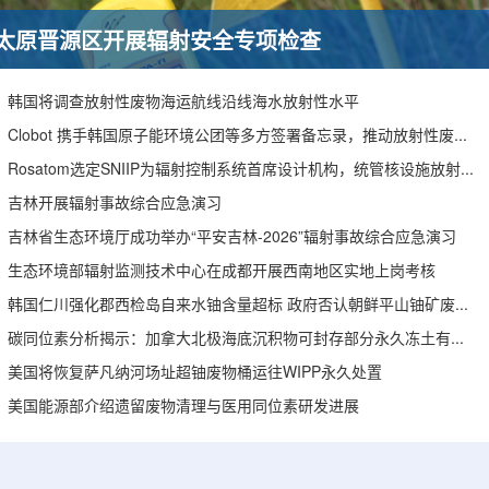
太原晋源区开展辐射安全专项检查
韩国将调查放射性废物海运航线沿线海水放射性水平
Clobot 携手韩国原子能环境公团等多方签署备忘录，推动放射性废物安全管理多机型机器人示范
Rosatom选定SNIIP为辐射控制系统首席设计机构，统管核设施放射仪表标准化与进口替代保障
吉林开展辐射事故综合应急演习
吉林省生态环境厅成功举办“平安吉林-2026”辐射事故综合应急演习
生态环境部辐射监测技术中心在成都开展西南地区实地上岗考核
韩国仁川强化郡西检岛自来水铀含量超标 政府否认朝鲜平山铀矿废水影响
碳同位素分析揭示：加拿大北极海底沉积物可封存部分永久冻土有机碳
美国将恢复萨凡纳河场址超铀废物桶运往WIPP永久处置
美国能源部介绍遗留废物清理与医用同位素研发进展