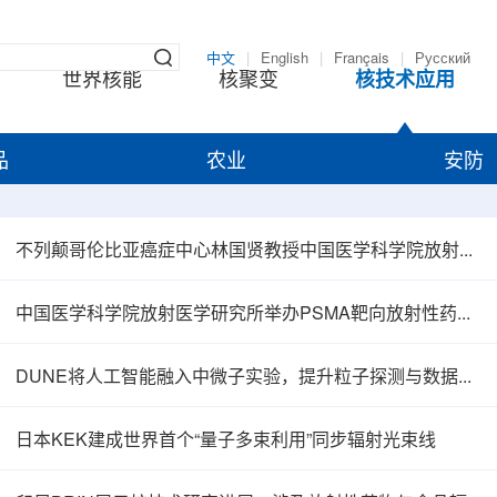
中文
|
English
|
Français
|
Русский
世界核能
核聚变
核技术应用
品
农业
安防
不列颠哥伦比亚癌症中心林国贤教授中国医学科学院放射医学研究所开展学术交流
中国医学科学院放射医学研究所举办PSMA靶向放射性药物学术报告会
DUNE将人工智能融入中微子实验，提升粒子探测与数据处理能力
日本KEK建成世界首个“量子多束利用”同步辐射光束线