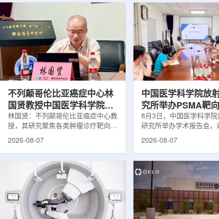
不列颠哥伦比亚癌症中心林
中国医学科学院放
国贤教授中国医学科学院放
究所举办PSMA靶
射医学研究所开展学术交流
林国贤：不列颠哥伦比亚癌症中心教
药物学术报告会
8月3日，中国医学科学
授，其研究聚焦各类肿瘤诊疗靶向放
研究所举办学术报告会，
射性药物开发，迄今已主导/参与发
温哥华不列颠哥伦比亚癌
2026-08-07
2026-08-07
表135余篇同行评议期刊论文，提交
贤教授作题为《用于前列
30余项放射性药物相关专利申请，
治疗的前列腺特异性膜抗
完成自研7款放射性药物的临床转
性药物开发》的学术报告
化，用于多种肿瘤诊疗。报告会上，
取线上线下结合方式举行
林国贤教授基于其团队多年的前沿探
分科研人员和研究生参加
索，系统梳理了针对前列腺癌靶点
授长期从事肿瘤诊疗靶向
PSMA的核药相关研究进展：一是F-
开发研究，已主导或参与发
18标记PSMA靶向PET显像剂的分子
篇同行评议期刊论文，提