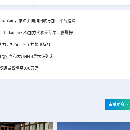
着计算机芯片尺
目旨在提升产能，支持美国海军相关关键项目，
，器件过热正成
并为公司在核能领域的后续增长提供空间和基础
统热流测量方法
设施条件。根据公司披露，新设施位于布鲁克菲
时存在局限，例
尔德帕克里奇路120号，占地约14.1087万平方英
ISA Uranium，推进美国铀回收与加工平台建设
不同材料层中的
尺。工厂建成后，将整合目前分布在康涅狄格州
难以在微小尺度
丹伯里和贝瑟尔三个地点的业务。该设施预计于
Industria公布加方实验室结果叫停勘探
..
2027年初投入使用，若最终设计和租户装修工...
心之力，打造非洲无损检测标杆
r Energy)宣布发现美国最大铀矿床
铀资源量激增至996万磅
查看更多 >