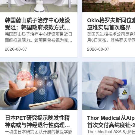
设计与临床优势;二是通过理性优化
放射性药物相关专利申请
分子结构，大幅提高Lu-177标记治
款自研放射性药物的临床
疗性核药的肿瘤靶向性，...
于多...
韩国蔚山质子治疗中心建设
Oklo格罗夫斯同位
受阻：韩国政府拨款方式调
应堆实现首次临界
整影响项目推进
韩国蔚山质子治疗中心建设项目近日
美国先进核技术公司奥克洛(O
面临推进阻力。该项目曾被视为完善
月6日宣布，其格罗夫斯
韩国东南部区域癌症治疗体系的关键
反应堆已在低功率状态下
2026-08-07
2026-08-07
环节，但由于政府医疗财政支持方向
持核链式反应，达到首次
发生变化，单独获得大规模国家拨款
进展距离该项目破土动工
的难度明显上升。据蔚山市8月6日
格罗夫斯同位素试验反应
消息，蔚山市已于去年3月完成质子
片：格罗夫斯)格罗夫斯
治疗中心建设可行性研究及基本规划
反应堆位于美国得克萨斯
制定服务，并开始争取国家拨款。不
特，是美国能源部反应堆
过，韩国保健福祉部回复称，难以单
首个在私人土地上实现临
独为蔚山市提供大型项目资金。此
堆。根据奥克洛介绍，该
前，蔚山市曾计划通过建设质子治疗
发土地起步建设，完成了
中心，构建癌症患者可在区域内完成
工程建设、组件制造或采
手术...
置及...
日本PET研究提示晚发性精
Thor Medical从Al
神病或与神经退行性病理相
首次交付高纯度钍-2
关
一项由日本研究团队开展的核医学影
业供货启动
Thor Medical ASA 8