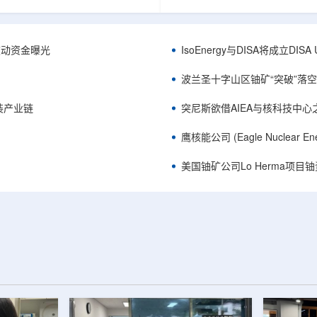
心党委书记王乐力带队赴中油测井
成果已发表于《自然通讯》。随
开展专项技术交流研讨。会上，中
寸不断缩小、功率密度持续提高
究院党委书记万金彬系统介绍了国
为限制性能提升的重要因素。传
套装备、井下探测、岩石物理实
在面对真实电子器件的多层结构
™获被动资金曝光
IsoEnergy与DISA将成立D
解释、深井探测及多源地质数据解
如常用的时域热反射法难以区分
体系，并结合实战案例分享了含油
热传输情况，红外成像等方法也
波兰圣十字山区铀矿“突破”落空，
经验。王乐力介绍了西部中...
上捕捉快速变化。为解决这一问题.
装产业链
突尼斯欲借AIEA与核科技中
鹰核能公司 (Eagle Nuclea
美国铀矿公司Lo Herma项目