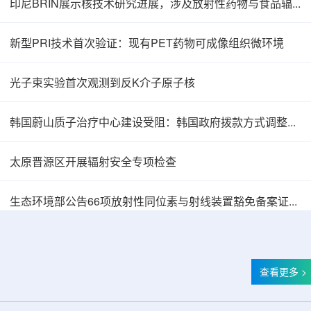
印尼BRIN展示核技术研究进展，涉及放射性药物与食品辐照应用
新型PRI技术首次验证：现有PET药物可成像组织微环境
光子束实验首次观测到反K介子原子核
韩国蔚山质子治疗中心建设受阻：韩国政府拨款方式调整影响项目推进
太原晋源区开展辐射安全专项检查
Oklo格罗夫斯同位素试验反应堆实现首次临界
生态环境部公告66项放射性同位素与射线装置豁免备案证明文件
查看更多 >