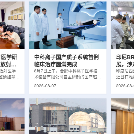
射医学研
中科离子国产质子系统首例
印尼B
向放射性
临床治疗圆满完成
展，涉
院放射医学
8月7日上午，合肥中科离子医学技
辐照应
印度尼西亚
邀请加拿大
术装备有限公司自主研制的国产超导
近日在雅
症中心林国
回旋质子治疗系统，在合肥离子医学
究成果。
2026-08-07
2026-08-
腺癌诊断与
中心完成首例临床试验受试者治疗。
表示，相
原靶向放射
这是国内首台国产超导回旋质子放射
畴，应用
。报告会采
治疗系统的重要突破。本例受试者为
粮食和健
，放射所部
肺癌患者。试验所用的超导质子治疗
BRIN
。林国贤教
系统，搭载中科离子自主研发的
药物。这
放射性药物
SC240超导回旋加速器，具有超大照
用于癌症
表135余
射野、360°全周束流配送能力。治
放射性药
交30余项
疗全程依托多模融合4D图像引导精
有重要意