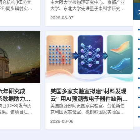
究机构(KEK)宣
由大阪大学核物理研究中心、京都产业
PF)同步辐射实验
大学、东北大学先进量子束科学研究中
-11B光束线已建成世
心、高丽大学、岐阜大学、中国近代物
2026-08-07
光束线，可实现硬X
理研究所、理化学研究所、京都大学、
光束的同步利用。据
台湾中央研究院和加拿大萨斯喀彻温大
-11B由同步辐射学术
学等机构研究人员组成的
设。该网络由大学
LEPS2/Solenoid合作组，首次利用光子
使用、联合研究中
束实验观测到含有反K介子的原子核。这
成，定位为科研和
一成果为确认反K介子原子核的存在提供
束线的主要特点在
了新的实验证据，也为理解高密度核物
件下同时使用硬X射
质和中性子星内部结构提供了重要线
过去需要分别开展的
索。研究团队在日本兵库县大型同步辐
射设施SP...
六年研究成
美国多家实验室拟建“材料发现
星系数据助力约
云” 用AI预测微电子器件缺陷影
目(DES)发布历
响
美国能源部阿贡国家实验室、劳伦斯伯
成果。该项目汇总
克利国家实验室、橡树岭国家实验室和
2013年至2019
西北大学的研究人员正计划开发材料发
2026-08-06
天文图像，记录了
现云平台，利用基于物理学原理的人工
个星系团以及3000
智能框架，预测微小缺陷如何影响微电
用于研究宇宙加速
子器件的性能和寿命。材料发现云可视