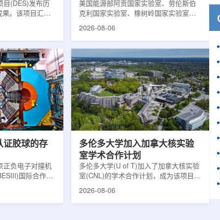
目(DES)发布历
响
美国能源部阿贡国家实验室、劳伦斯伯
成果。该项目汇总
克利国家实验室、橡树岭国家实验室和
2013年至2019
西北大学的研究人员正计划开发材料发
2026-08-06
天文图像，记录了
现云平台，利用基于物理学原理的人工
个星系团以及3000
智能框架，预测微小缺陷如何影响微电
用于研究宇宙加速
子器件的性能和寿命。材料发现云可视
为了实现DES，
化图，这是一个基于物理学原理的人工
极其灵敏的5.7亿
智能框架，它整合了实验数据、模拟和
m，并将其安装在位
高性能计算，用于预测微小缺陷如何影
美国国家科学基金
响微电子器件的性能和寿命。(图片由
文台的布兰科4米望
ChatGPT 提供。)微电子器件广泛用于
r Hahn/费米国家
智能手机、笔记本电脑、安全通信和人
工...
次认证胶球的存
多伦多大学加入加拿大核实验
室学术合作计划
京正负电子对撞机
多伦多大学(U of T)加入了加拿大核实验
ESIII)国际合作组
室(CNL)的学术合作计划，成为该项目中
理大会(ICHEP
的第十家参与机构。这项举措旨在加强
2026-08-06
大会报告的形式宣布：
加拿大的核能人才储备并支持相关研
BESIII实验建立
究。在施瓦茨·赖斯曼创新园区举行了签
整证据链，解开了
约仪式，标志着多伦多大学、加拿大核