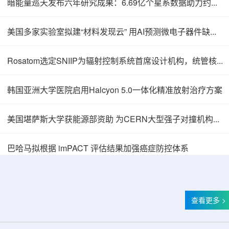
暗能量巡天发布六年研究成果：6.69亿个星系数据助力约束宇宙加速膨胀
美国多家实验室拟建“材料发现云” 用AI预测微电子器件缺陷影响
Rosatom选定SNIIP为辐射控制系统首席设计机构，统管核设施放射仪表标准化与进口替代保障
韩国亚洲大学医院启用Halcyon 5.0一体化精准放射治疗方案
美国堪萨斯大学获能源部资助 为CERN大型强子对撞机构建新一代探测器
巴哈马拟根据 imPACT 评估结果加强癌症防控体系
查看更多 >