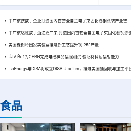
核西部地勘中心党委书记王乐力带队赴中油测井
成果已发表于
地质研究院，开展专项技术交流研讨。会上，中
寸不断缩小、
油测井地质研究院党委书记万金彬系统介绍了国
为限制性能提
内油气测井成套装备、井下探测、岩石物理实
在面对真实电
中广核技携手企业打造国内首套全自主电子束固化卷钢涂装产业链
验、智能测井解释、深井探测及多源地质数据解
如常用的时域
析等成熟技术体系，并结合实战案例分享了含油
热传输情况，
中广核达胜携手浙江嘉广束 打造国内首套全自主电子束固化卷钢涂
气盆地铀矿勘查经验。王乐力介绍了西部中...
上捕捉快速变化
美国橡树岭国家实验室推进新工艺提升锎-252产量
ÚJV Řež为CERN完成电缆样品辐照测试 验证材料耐辐射能力
IsoEnergy与DISA将成立DISA Uranium，推进美国铀回收与加工
食品