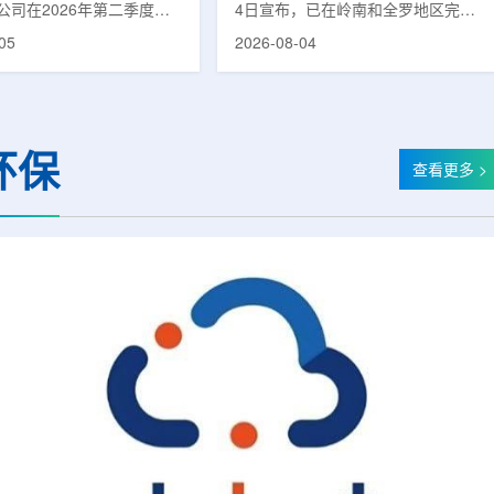
公司在2026年第二季度财
4日宣布，已在岭南和全罗地区完成
布前各业务板块的运营进
前列腺癌诊断用放射性药物
05
2026-08-04
表示，旗下PET实验室部门
ProstaSeek(活性成分：18F-
上半年有机收入较2025年同
plotupolastat)的供应链建设。该药
过50%。按照目前预期，该
物靶向前列腺特异性膜抗原
6年全年收入约为1400万美
(PSMA)，两地所有开展PET-CT检查
025年的600万美元。PET
并进行前列腺癌诊疗的三级综合医院
环保
通常与放射性药物制备、分
均已纳入其供应范围。据韩国卫生福
查看更多 >
核医学诊断应用密切相关。
利部国家癌症登记处数据，2023年
方面，ASP Isotopes
新增前列腺癌病例达22640例，占所
28和镱-176浓缩设施已进
有癌症病例的7.8%，是男性癌症发
产前的最后阶段，预计将在
病率排名第六位的疾病;伴随PSMA靶
半年交...
向治疗的日益普及，对前列腺癌治...