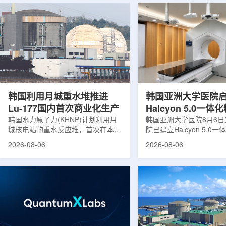
韩国利用月城重水堆推进
韩国亚洲大学医院
Lu-177国内首次商业化生产
Halcyon 5.0一
韩国水力原子力(KHNP)计划利用月
射治疗方案
韩国亚洲大学医院8月6
城核电站的重水反应堆，首次在本土
院已建立Halcyon 5.0
生产用于癌症治疗的放射性同位素
射治疗解决方案，并开始
2026-08-06
2026-08-06
镥-177(Lu-177)。目前韩国完全依赖
者治疗。该系统将高清高
进口该原料，这给当地的放射性药物
集、六自由度患者位置校
企业如Cellbion和FutureChem带来
实时运动管理整合到同一
了成本压力和供应不稳定因素。行业
中，用于提升图像引导放
内普遍认为国内生产将有助于构建多
准度和安全性。此次实施
元化的供应链并缩短运输时间。此次
Halcyon系统软件5.0
计划的首要目标是实现镥-177的商业
成高分辨率锥形束CT成
化生产，预计在2028年进行试生
HyperSight、六自由度