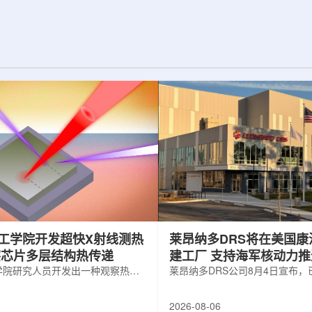
纪的胶球存在之
实验室和原子能公司有限公司(AECL)正
子色动力学理论提
式确立了合作关系。该学术合作计划将
表明一类全新物质
为参学院校提供进入国家级实验室基础
的物质的存在。原
设施、技术和专业知识的渠道，合作领
成，质子和中子又
域涵盖清洁能源、医疗健康、环境修复
间靠胶子传递强相
以及国家安全等多个方面。此次...
工学院开发超快X射线测热
莱昂纳多DRS将在美国康
察芯片多层结构热传递
建工厂 支持海军核动力
学院研究人员开发出一种观察热量
增长
莱昂纳多DRS公司8月4日宣布
传递的新方法，可用于精确测量计
在美国康涅狄格州布鲁克菲尔德
子器件内部的热流变化。相关研究
用于扩大并整合其海军电力系统
2026-08-06