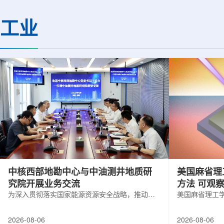
(CMS)设计和建造两台高亮度零度量能
困扰学术界近半个世
器(HL-ZDC)。该项目周期为四年，由堪
谜。该发现不仅为量
工业
萨斯大学物理与天文系教授迈克尔·默里
供了决定性验证，也
和堪萨斯大学杰出教授克里斯托夫·罗永
形态——纯由力构成
共同领导。其中，默里同时担任CMS高
子核由质子和中子组
亮度零度量能器升级项目负责人。...
由夸克组成。夸克之
互...
中核西部地勘中心与中油测井地质研
美国麻省理
究院开展业务交流
方法 可观
为深入贯彻落实国家能源资源安全战略，推动油
美国麻省理工
气测井与铀矿地质勘查技术互融互通，促进跨行
在多层材料中
业科研资源共享与关键技术联合攻关，近日，中
算机芯片等电
2026-08-06
2026-08-06