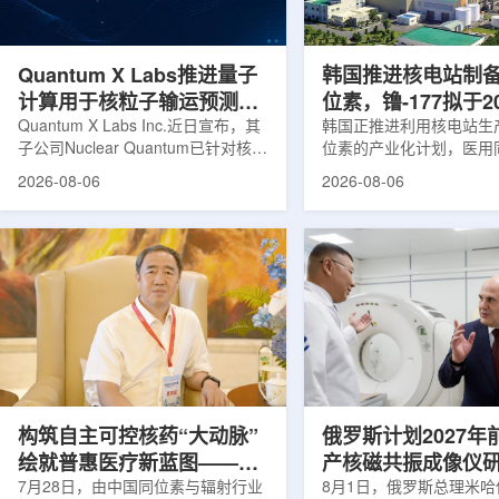
产，并在2031年开始全面量产。之
Dynamic Couch，以
后，韩国水力原子力还将扩大生产范
射治疗系统IDENTIFY
围至钴...
院表示，该院是韩国首...
Quantum X Labs推进量子
韩国推进核电站制
计算用于核粒子输运预测模
位素，镥-177拟于2
拟
Quantum X Labs Inc.近日宣布，其
业化生产
韩国正推进利用核电站生
子公司Nuclear Quantum已针对核工
位素的产业化计划，医用
业计算模拟中的一项瓶颈提出新方
镥-177(Lu-177)被列
2026-08-06
2026-08-06
案，尝试将量子计算引入核粒子输运
标产品。韩国水力与原子
预测，用于支持核医学系统设计等计
示，计划优先实现Lu-17
算密集型场景。据介绍，传统粒子输
产，后续还可能将产品范
运模拟在核医学系统设计中具有重要
钴-60、氚-3和氦-3等同位
作用，但往往需要大量计算资源，并
177是当前全球放射性药
伴随较长运行时间，影响研发和优化
用较广的治疗性放射性同
效率。Nuclear Quantum此次提出的
于前列腺癌、神经内分泌
技术，旨在把物理输运模型转化为量
相关放射性药物。此前，
子电路，使粒子传播和随机游走动力
Lu-177完全依赖进口。
学能够直接在量子计算框架中表示和
期约为6.6天，从生产、
模拟。...
制备和患者给药...
构筑自主可控核药“大动脉”
俄罗斯计划2027年
绘就普惠医疗新蓝图——专
产核磁共振成像仪
访中国同辐总工程师、中核
7月28日，由中国同位素与辐射行业
8月1日，俄罗斯总理米哈