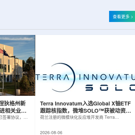
查看更多 >
涅狄格州新
Terra Innovatum入选Global X铀ETF
推进相关业务
跟踪核指数，微堆SOLO™获被动资金
，已签署协议，将
曝光
荷兰注册的微模块化反应堆开发商 Terra
新建一座工厂，
Innovatum Global N.V.(NASDAQ: NKLR)于2026
业务运营。该项
年8月3日开盘起纳入 Solactive 全球铀与核部件总
2026-08-06