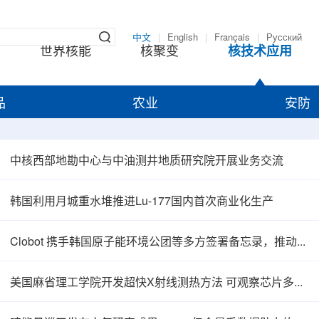
中文
|
English
|
Français
|
Русский
世界核能
核聚变
核技术应用
品
农业
安防
中核西部地勘中心与中油测井地质研究院开展业务交流
韩国利用月城重水堆推进Lu-177国内首次商业化生产
Clobot 携手韩国原子能环境公团等多方签署备忘录，推动放射性废物安全管理多机型机器人示范
美国麻省理工学院开发超快X射线测热方法 可观察芯片多层结构热传递