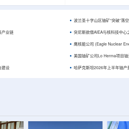
《自然通讯》。随着计算机芯片尺
目旨在提升产能，支持美国海军
功率密度持续提高，器件过热正成
并为公司在核能领域的后续增长
升的重要因素。传统热流测量方法
设施条件。根据公司披露，新设
子器件的多层结构时存在局限，例
尔德帕克里奇路120号，占地约14
波兰圣十字山区铀矿“突破”落空，
热反射法难以区分不同材料层中的
尺。工厂建成后，将整合目前分
红外成像等方法也难以在微小尺度
丹伯里和贝瑟尔三个地点的业务
装产业链
突尼斯欲借AIEA与核科技中
。为解决这一问题...
2027年初投入使用，若最终设计和
鹰核能公司 (Eagle Nuclea
美国铀矿公司Lo Herma项目
平台建设
哈萨克斯坦2026年上半年铀产