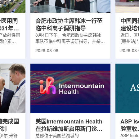
及表面引导放
请求进行，重点评估该国癌症防控能
情况进行
。亚洲大学医
力和实际需求。6月9日至11日，专
神病患者中
家组访...
备医用同
合肥市政协主席韩冰一行莅
中国同
031年商
临中科离子调研指导
建设培
产放射性同
8月4日下午，合肥市政协主席韩冰
赣州市
近日，区
同位素
率队莅临中科离子调研指导，并举行
(赣州站
高质量
为首个商业化目
座谈交流。市人大常委会副主任雍凤
疗高质量
2026-08-06
2026-08-
能公司表
山，市政协秘书长苏祥、市产投集团
同步启动
7商业化生
董事长江鑫、市政协教科卫体委主任
家组以及
围扩大至
张晓峰、市工信局副局长郭梅参加。
表到院开
素。Lu-
中国科学院合肥物质科学研究院副院
医疗机构
物市场中应
长宋云涛，中科离子董事长刘璐，总
动仪式由
位素，可用
经理陈永华，副总经理丁开忠、李
任杨传盛
肿瘤等疾病
俊、光若怀陪同。韩冰一行详细了解
会副主任
韩国所需
中科离子产业布局、经营情况，重点
会主任委
由于其半衰
围绕核医疗及高端装备关键技术突
委书记黄
运输到药物
破、成果转化落地及产业化发展等方
示，核医
面开...
前完成国
美国Intermountain Health
ASP I
研制
在拉斯维加斯启用新门诊诊
验室收
伊尔·米舒
所，配置PET/CT和直线加
总部位于美国盐湖城的
素浓缩
ASP Is