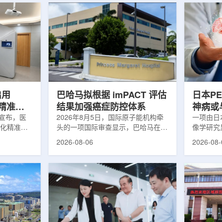
启用
巴哈马拟根据 imPACT 评估
日本P
体化精准放
结果加强癌症防控体系
神病或
日宣布，医
2026年8月5日，国际原子能机构牵
关
一项由日
一体化精准放
头的一项国际审查显示，巴哈马在加
像学研究
全面用于患
强癌症治疗服务方面具备进一步提升
次出现幻
2026-08-06
2026-08-
速图像采
空间。此次审查为该国改善癌症服务
成年人，
正和无标记
协调、缩短诊疗等待时间并提升患者
及其他神
治疗流程
治疗效果提出了路线图。巴哈马拿骚
常沉积。
射治疗的精
玛格丽特公主医院(图片：Pelow
病患者和
方案以
Media/Adobe Stock)这项 imPACT
者。研究
版本为基础，集
评估由国际原子能机构、世界卫生组
踪剂^11C
像系统
织/泛美卫生组织和国际癌症研究机
踪剂^18F
患者定位台
构共同开展，应巴哈马卫生与健康部
脑中的β-