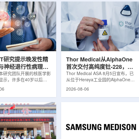
ET研究提示晚发性精
Thor Medical从AlphaOne
与神经退行性病理相
首次交付高纯度钍-228，商
本研究团队开展的核医学影
业供货启动
Thor Medical ASA 8月5日宣布，已
显示，许多在40岁以后首
从位于Herøya工业园的AlphaOne生
觉、妄想等精神病性症状的
产设施完成首批高纯度钍-228(Th-
06
2026-08-06
大脑内存在与阿尔茨海默病
228)客户交付。这是该设施上周宣布
经退行性疾病相关的蛋白异
启动生产后完成的首次客户供货，也
研究纳入37名晚发性精神
标志着AlphaOne进入商业供应阶
47名年龄匹配的健康对照
段。Thor Medical首席执行官Jasper
人员采用淀粉样蛋白PET示
Kurth表示，商业化生产意味着公司
-PiB，以及tau蛋白PET示
工业规模制造的开始，首批客户交付
-florzolotau，对受试者大
表明公司已完成从产能建设到利用首
淀粉样蛋白和tau蛋白积累
个工业规模工厂服务客户的过渡。公