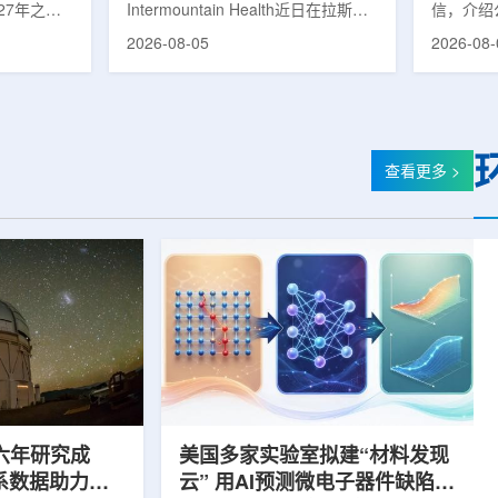
27年之前
Intermountain Health近日在拉斯维
信，介绍
速器
的研制工
加斯西南部启用一座新的门诊诊所。
务业绩公
2026-08-05
2026-08-
勒共和国咨
该诊所名为Badura Clinic，建筑面积
展。公司
关进展。视
约9万平方英尺，位于Spring Valley
2026年
像设备时，
地区，是该医疗系统在内华达州首个
期增长超
伊尔·穆拉
新建项目。Badura Clinic为三层建
部门202
况。穆拉什
筑，于7月30日举行剪彩仪式和社区
元，高于2
由俄罗斯国
开放日活动后正式开放。该诊所整合
相关业务
查看更多 >
该设备预计
了此前分布在拉斯维加斯谷多个地点
子影像和
随后表示，
的初级保健和部分专科服务，面向儿
在同位素业务
本国研制的
童、成人及老年患者提供更集中的医
称，其硅-
若按计划
疗服务。根据介绍，诊所服务范围包
入商业生
括成人及...
2026年下
六年研究成
美国多家实验室拟建“材料发现
星系数据助力约
云” 用AI预测微电子器件缺陷影