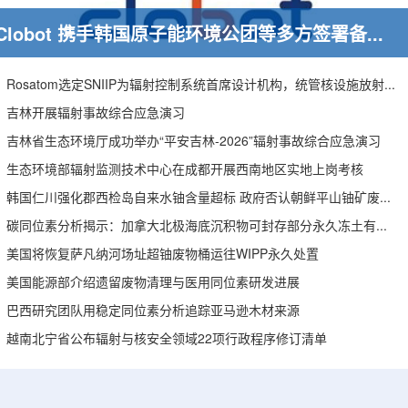
Clobot 携手韩国原子能环境公团等多方签署备忘录，推动放射性废物安全管理多机型机器人示范
Rosatom选定SNIIP为辐射控制系统首席设计机构，统管核设施放射仪表标准化与进口替代保障
吉林开展辐射事故综合应急演习
吉林省生态环境厅成功举办“平安吉林-2026”辐射事故综合应急演习
生态环境部辐射监测技术中心在成都开展西南地区实地上岗考核
韩国仁川强化郡西检岛自来水铀含量超标 政府否认朝鲜平山铀矿废水影响
碳同位素分析揭示：加拿大北极海底沉积物可封存部分永久冻土有机碳
美国将恢复萨凡纳河场址超铀废物桶运往WIPP永久处置
美国能源部介绍遗留废物清理与医用同位素研发进展
巴西研究团队用稳定同位素分析追踪亚马逊木材来源
越南北宁省公布辐射与核安全领域22项行政程序修订清单