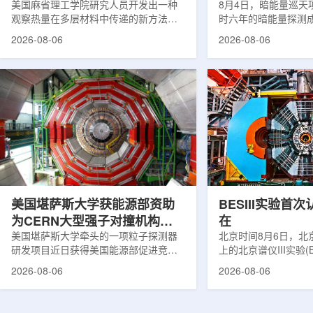
构热传递
美国麻省理工学院研究人员开发出一种
束宇宙加速膨胀
8月4日，暗能量巡天项
观察热量在多层材料中传递的新方法，
时六年的暗能量探测
可用于精确测量计算机芯片等电子器件
形成18篇相关论文，基于
2026-08-06
2026-08-06
内部的热流变化。相关研究成果已发表
年间获取的近30万张
于《自然通讯》。随着计算机芯片尺寸
6.69亿个星系、数千
不断缩小、功率密度持续提高，器件过
多颗超新星的信息，
热正成为限制性能提升的重要因素。传
膨胀和宇宙结构演化。
统热流测量方法在面对真实电子器件的
费米实验室制造了一台
多层结构时存在局限，例如常用的时域
像素数字相机DECa
热反射法难以区分不同材料层中的热传
于智利安第斯山脉的
输情况，红外成像等方法也难以在微小
会托洛洛山美洲际天
尺度上捕捉快速变化。为解决这一问
远镜上。(图片由Reida
题...
加速...
美国堪萨斯大学获能源部资助
BESIII实验首
为CERN大型强子对撞机构建
在
新一代探测器
美国堪萨斯大学牵头的一项粒子探测器
北京时间8月6日，北
研发项目近日获得美国能源部促进竞争
上的北京谱仪III实验(B
性研究的既定计划(DOE EPSCoR)资
在巴西举行的国际高能物
2026-08-06
2026-08-06
助。该项目资助金额为100万美元，将用
2026)上，以特别
于为欧洲核子研究中心(CERN)大型强子
经过15年的持续研究，
对撞机(LHC)上的紧凑型μ子螺线管实验
了证明胶球存在的完