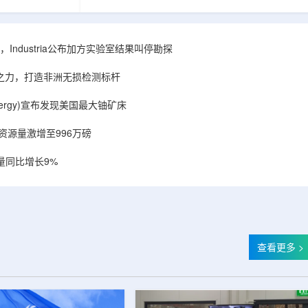
相关关键项目，
回报指数——该指数正是 Global X 铀ETF(NYSE
提供空间和基础
Arca: URA，资管超50亿美元)的跟踪基准，本次
施位于布鲁克菲
随 Solactive 定期再平衡生效。公司联合创始人兼
.1087万平方英
CEO Alessandro Petruzzi 称，这使被动/主题投
Industria公布加方实验室结果叫停勘探
布在康涅狄格州
资者可通过指数直接触达其 SOLO™ 微堆故事，
。该设施预计于
与 Cameco、Kazatomprom、Centrus、Oklo、
心之力，打造非洲无损检测标杆
租户装修工...
NuScale、X-energy、三菱重...
r Energy)宣布发现美国最大铀矿床
铀资源量激增至996万磅
量同比增长9%
查看更多 >