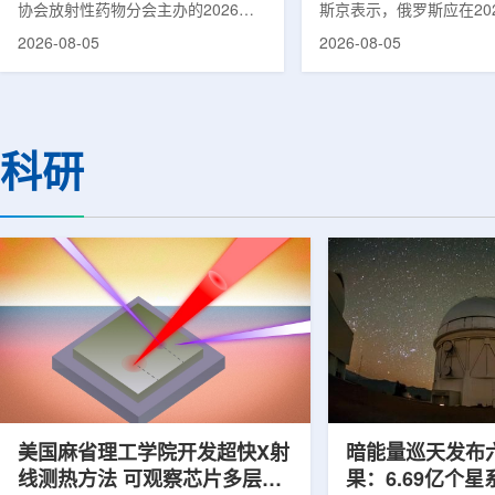
协会放射性药物分会主办的2026年
斯京表示，俄罗斯应在20
集团首席科学家刘蕴韬
放射性药物创新发展大会在山西省太
完成国产核磁共振成像仪
2026-08-05
2026-08-05
原市举行。作为中核集团核技术应用
作。米舒斯京在访问克孜
的核心平台，中国同辐股份有限公司
询诊断中心期间了解了相
(以下简称：中国同辐)在推动核医疗
察中心已安装的磁共振成
科技自立自强与普惠民生方面发挥着
他向俄罗斯卫生部长米哈
压舱石的作用。在大会间隙，中国同
什科询问国产设备研发情
科研
辐党委委员、总工程师、中核集团首
科表示，相关研发工作正
席科学家刘蕴韬接受记者专访时表
家原子能公司推进，并称
示，中国同辐将加快在建医药中心投
将在明年完成。米舒斯京
产运行，加快智慧核医学系统布局，
希望俄罗斯明年能够拥有
持续缩小城乡核医疗资源差距。同
核磁共振成像仪。该设备
时，以...
完...
美国麻省理工学院开发超快X射
暗能量巡天发布
线测热方法 可观察芯片多层结
果：6.69亿个