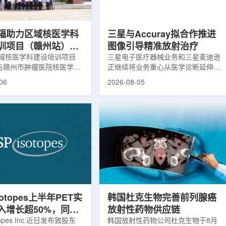
评估。结果显示，晚发性精
司称，随着产能逐步提升，将继续满
，β-淀粉样蛋白阳性...
足靶向α疗法领域对高纯度...
辐助力区域核医学科
三星与Accuray拟合作推进
训项目（赣州站）与
图像引导精准放射治疗
肿瘤医院核医学诊疗
域核医学科建设培训项目
三星电子医疗器械业务和三星麦迪逊
)与赣州市肿瘤医院核医学诊
正继续将业务重心从医学诊断延伸至
建设项目同步启动
建设项目在赣州市肿瘤医院
治疗领域。8月5日，三星HME美国
06
2026-08-05
。中华医学会核医学分会专
公司与美国放射外科公司Accuray宣
中国同辐、原子高科相关代
布签署一份不具约束力的合作意向
展调研交流，江西省内各级
书，双方计划围绕基于容积成像的精
200余名医务人员参会。启
准放射治疗解决方案开展合作探讨。
赣州市肿瘤医院核医学科主
根据意向书，双方拟研究将三星移动
主持。赣州市卫生健康委员
CT扫描仪BodyTom与Accuray机器
傅伟、中华医学会核医学分
人放射外科平台CyberKnife相结合。
员汪静、赣州市肿瘤医院党
该合作方向旨在把高分辨率三维成像
兴伟出席并致辞。汪静表
能力与图像引导机器人放射外科技术
学在肿瘤等重大疾病...
连接起来，使医务人员能够更准确地
确...
sotopes上半年PET实
韩国杜克生物完善前列腺癌
入增长超50%，同位
放射性药物供应链
设施推进商业生产
otopes Inc.近日发布致股东
韩国放射性药物公司杜克生物于8月