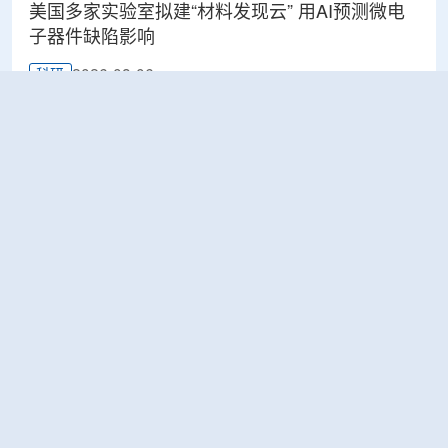
美国多家实验室拟建“材料发现云” 用AI预测微电
子器件缺陷影响
2026-08-06
科研
Rosatom选定SNIIP为辐射控制系统首席设计机
构，统管核设施放射仪表标准化与进口替代保障