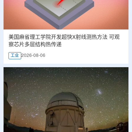
美国麻省理工学院开发超快X射线测热方法 可观
察芯片多层结构热传递
2026-08-06
工业