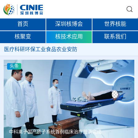
首页
深圳核博会
世界核能
核聚变
核技术应用
联系我们
医疗
科研
环保
工业
食品
农业
安防
头条
韩国忠清北道上半年农水产品放射性检测结果达标