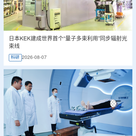
日本KEK建成世界首个“量子多束利用”同步辐射光
束线
2026-08-07
科研