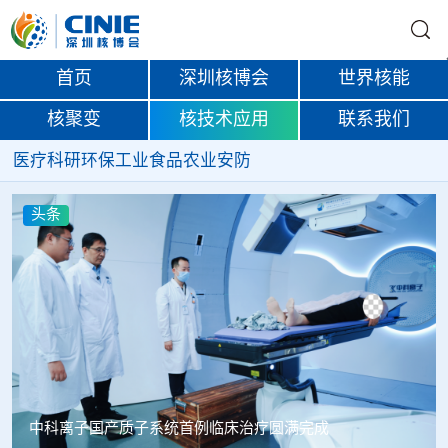
首页
深圳核博会
世界核能
核聚变
核技术应用
联系我们
医疗
科研
环保
工业
食品
农业
安防
头条
韩国忠清北道上半年农水产品放射性检测结果达标