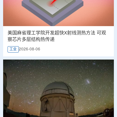
美国麻省理工学院开发超快X射线测热方法 可观
察芯片多层结构热传递
2026-08-06
工业