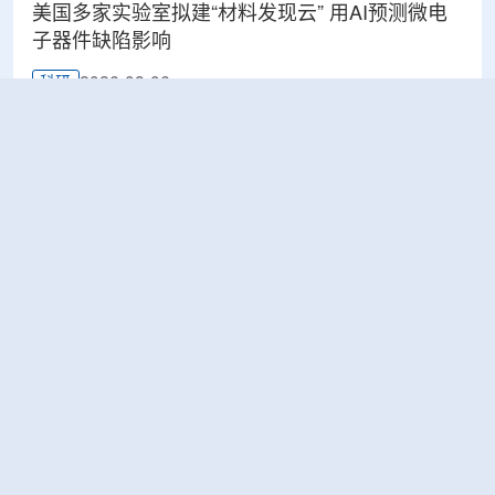
美国多家实验室拟建“材料发现云” 用AI预测微电
子器件缺陷影响
2026-08-06
科研
Rosatom选定SNIIP为辐射控制系统首席设计机
构，统管核设施放射仪表标准化与进口替代保障