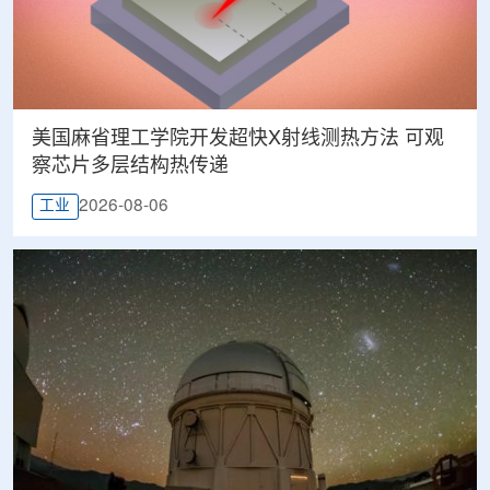
美国麻省理工学院开发超快X射线测热方法 可观
察芯片多层结构热传递
2026-08-06
工业