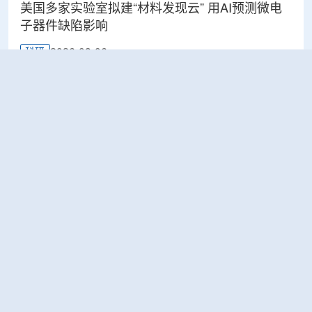
美国多家实验室拟建“材料发现云” 用AI预测微电
子器件缺陷影响
2026-08-06
科研
Rosatom选定SNIIP为辐射控制系统首席设计机
构，统管核设施放射仪表标准化与进口替代保障