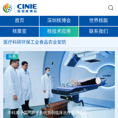
首页
深圳核博会
世界核能
核聚变
核技术应用
联系我们
医疗
科研
环保
工业
食品
农业
安防
头条
韩国忠清北道上半年农水产品放射性检测结果达标