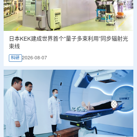
日本KEK建成世界首个“量子多束利用”同步辐射光
束线
2026-08-07
科研