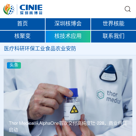
首页
深圳核博会
世界核能
核聚变
核技术应用
联系我们
医疗
科研
环保
工业
食品
农业
安防
头条
中广核达胜携手浙江嘉广束 打造国内首套全自主电子束固
化卷钢涂装产业链