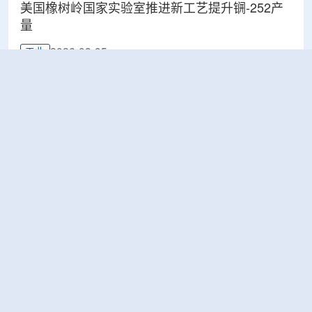
美国橡树岭国家实验室推进新工艺提升锎-252产
量
2026-08-05
工业
ÚJV Řež为CERN完成电缆样品辐照测试 验证材
料耐辐射能力