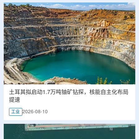
土耳其拟启动1.7万吨铀矿钻探，核能自主化布局
提速
2026-08-10
工业