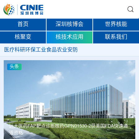
首页
深圳核博会
世界核能
核聚变
核技术应用
联系我们
医疗
科研
环保
工业
食品
农业
安防
头条
远大医药FAP靶点诊断核药GPN01530-2获美国FDA快速通
道资格