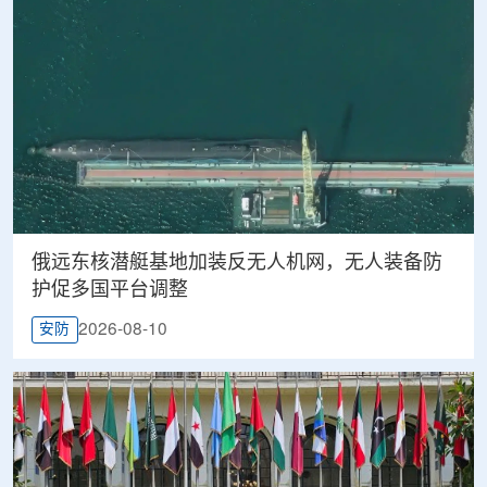
俄远东核潜艇基地加装反无人机网，无人装备防
护促多国平台调整
2026-08-10
安防