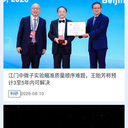
江门中微子实验瞄准质量顺序难题，王贻芳称预
计3至5年内可解决
2026-08-10
科研