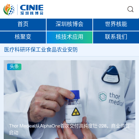
首页
深圳核博会
世界核能
核聚变
核技术应用
联系我们
医疗
科研
环保
工业
食品
农业
安防
头条
Thor Medical从AlphaOne首次交付高纯度钍-228，商业供货
启动