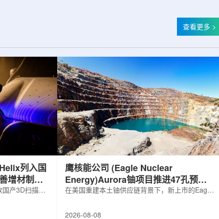
查看更多 >
elix列入国
鹰核能公司 (Eagle Nuclear
完善增材制造
Energy)Aurora铀项目推进47孔预可
国产3D扫描仪
研钻探
在美国重建本土铀供应链背景下，新上市的Eagle
罗斯电子产品统一注册
Nuclear Energy Corp.凭借其号称全美最大常规
工业产品名录。
measured+indicated铀矿藏进入行业视野。其旗
2026-08-08