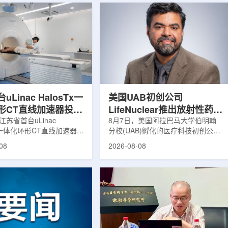
Linac HalosTx一
美国UAB初创公司
形CT直线加速器投入
LifeNuclear推出放射性药物
江苏省首台uLinac
治疗安全指导平台
8月7日，美国阿拉巴马大学伯明翰
Tx一体化环形CT直线加速器在
分校(UAB)孵化的医疗科技初创公司
TheraGuide
大学第三附属医院(常州二
LifeNuclear宣布推出数字化平台
08
2026-08-08
投入临床应用。该设备将诊
TheraGuide，用于帮助接受放射性
与环形加速器集成于同一平
药物癌症治疗的患者在出院后理解并
区域肿瘤放射治疗由传统分
遵循辐射安全指导。放射性药物疗法
同台实时模式转变。放射治
通过使用放射性药物靶向癌细胞，在
治疗的重要方式之一。传统
尽量减少周围健康组织损伤的同时发
疗流程中，患者通常需要在
挥治疗作用。随着该疗法应用范围扩
治疗室之间转运，治疗计划
大，患者在治疗后通常需要阅读并执
此前采集的静态影像制定。
行较为复杂的书面说明，这对部分患