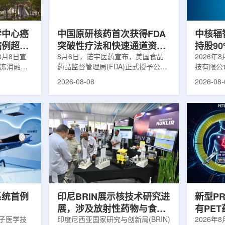
m被广泛用
退行性疾病分子影像诊断领域取得重
在肿瘤退
骨骼疾病诊
要突破，为帕金森病患者提供更加精
下，既往
准、客观...
当天的实际
学中心癌
中国原研核药首次获得FDA
中核辐
病例超过
突破性疗法和快速通道资格
持股9
8月8日宣
双重认定
8月6日，诺宇医药宣布，美国食品
链
2026年
冷冻消融术
药品监督管理局(FDA)正式授予公司
技有限公
0例相关手
自主研发的68Ga-NYM096突破性疗
式设立。
2026-08-08
2026-08-
提供治疗。
法认定(Breakthrough Therapy
司(以下
瘤治疗方
Designation, BTD)及快速通道资格
江)科创
CT或超声
认定(Fast Track Designation,
创)共同
精准插入肿
FTD)。这是原研核药领域中国首个
90%，
氏度或更低
获得美国 FDA 突破性疗法认定、首
将承接中
细胞发生坏
个同时获得 FDA 突破性疗法与快速
务，锚定
有一定麻醉
通道双项认定的产品，创造了核药领
公司以智
患者疼痛，
域里程碑式突破。68Ga-NYM096是
体，打通
伤，并促进
一款特异性结合CAⅨ的肾癌小分子
慧核医学
介绍，目前
诊断核药，适用于疑似或确认转移性
发展模式
肾透明细胞癌(cl...
向全价值链
系统首例
印尼BRIN展示核技术研究进
新型P
展，涉及放射性药物与食品
有PE
离子医学技
辐照应用
印度尼西亚国家研究与创新局(BRIN)
境
2026年