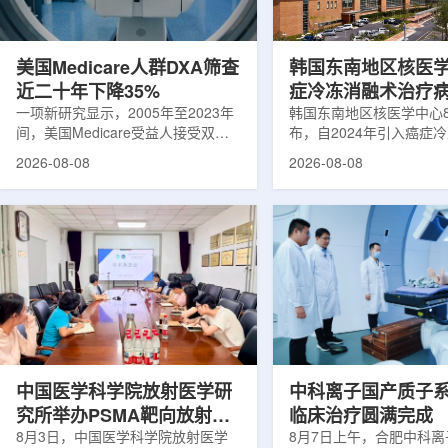
可能是脱垂的重要原因之一。阔韧带
重要来源。其中，锝-99
连接子宫与盆腔内壁，其强度和弹性
于癌症以及心脏、脑部和
主...
断;全球大...
美国Medicare人群DXA筛查
韩国东南地区核医
近二十年下降35%
症冷冻消融术治疗
一项新研究显示，2005年至2023年
100例
韩国东南地区核医学中心
间，美国Medicare受益人接受双能X
布，自2024年引入癌症
射线吸收测定(DXA)检查的比例明显
以来，中心已完成超过10
2026-08-08
2026-08-08
下降，降幅达35%。DXA常用于骨密
术，共为104名癌症患者
度检测和骨质疏松相关筛查，研究结
冷冻消融术是一种微创肿
果提示，不同人群之间的筛查可及性
法。治疗过程中，医生在
差异正在扩大。研究人员分析了超过
成像引导下，将细治疗针
500万名Medicare受益人的理赔数
瘤部位，通过零下40摄
据。结果显示，DXA使用率从2005
的超低温冷冻病灶，使癌
年的每10万名受益人7255次，下降
死。由于低温冷冻本身具
至2023年的每10万名受益人4690
作用，该技术有助于减轻
次。相关研究已发表于
减少对周围正常组织的损
《Osteoporosis International》。下
术后较快恢复。据该中心
降幅度在人群之间并不均衡。...
接受治疗的患者中，肝...
中国医学科学院放射医学研
中科离子国产质子
究所举办PSMA靶向放射性
临床治疗圆满完成
药物学术报告会
8月3日，中国医学科学院放射医学
8月7日上午，合肥中科