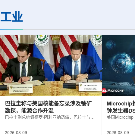
机构合作完成。研究结果不仅修正了以
区的170余名学者开
往标准数据表中部分不合理的核性质数
题覆盖高能物理、核
工业
值，也为现代原子核理论模型提供了关
和宇宙学等多个理论
键实验验证。镄是自然界中不存在的人
时涉及超越标准模型
工合成重元素，镄-255含有100个质子
量子光学与量子信息
和155个中子，实验获取极为困难。研究
分子等交叉研究领域。
团...
巴拉圭称与美国核能备忘录涉及铀矿
Microc
勘探，能源合作升温
钟发生器DS
巴拉圭副总统佩德罗·阿利亚纳透露，巴拉圭与美
美国Microchip
国近期签署的核能领域谅解备忘录，不仅涉及民
抗辐射六输出
用核能发展，也包括与铀矿勘探相关的合作内
及其他航空航
2026-08-09
2026-08-09