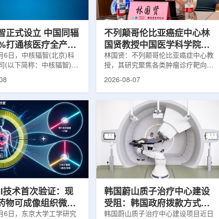
缩、患者体重变化等情况
者和护理人员而言存在理解和操作难
影像可能难以完全反映治疗
度。雷莫·乔治博士LifeNuclear由
...
UAB...
智正式设立 中国同辐
不列颠哥伦比亚癌症中心林
0%打通核医疗全产业
国贤教授中国医学科学院放
8月6日，中核辐智(北京)科
射医学研究所开展学术交流
林国贤：不列颠哥伦比亚癌症中心教
司(以下简称：中核辐智)正
授，其研究聚焦各类肿瘤诊疗靶向放
公司由中国同辐股份有限公
射性药物开发，迄今已主导/参与发
08
2026-08-07
简称：中国同辐)与中核(浙
表135余篇同行评议期刊论文，提交
有限公司(以下简称：中核浙
30余项放射性药物相关专利申请，
出资组建，中国同辐持股
完成自研7款放射性药物的临床转
中核浙创持股10%。中核辐智
化，用于多种肿瘤诊疗。报告会上，
国同辐核医学发展中心业
林国贤教授基于其团队多年的前沿探
智慧核医疗赛道深耕布局。
索，系统梳理了针对前列腺癌靶点
慧核医学物联系统为核心载
PSMA的核药相关研究进展：一是F-
核医疗全产业链条，构建智
18标记PSMA靶向PET显像剂的分子
系统+核药+装备+服务协同
设计与临床优势;二是通过理性优化
，推动业务从单一产品供给
分子结构，大幅提高Lu-177标记治
整合...
疗性核药的肿瘤靶向性，...
RI技术首次验证：现
韩国蔚山质子治疗中心建设
T药物可成像组织微环
受阻：韩国政府拨款方式调
8月6日，东京大学工学研究
整影响项目推进
韩国蔚山质子治疗中心建设项目近日