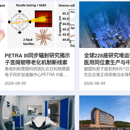
PETRA III同步辐射研究揭示
全球228座研究堆运
子宫阔韧带老化机制新线索
医用同位素生产与
奥地利和德国科研团队近日利用德国
创新
据国际原子能机构8月7
电子同步加速器中心PETRA III装
究反应堆正持续推动全球
置，对支撑子宫的重要韧带——阔韧
和工业领域创新。目前，
2026-08-09
2026-08-09
带进行了X射线分析，为理解盆腔器
国家共有228座研究堆在
官脱垂的发生机制提供了新的生物力
23座处于建设或规划阶
学线索。相关研究成果发表于《生物
应堆不同于用于发电的核
材料学报》。盆腔器官脱垂是女性健
要功能是产生中子，为医
康领域常见但机制仍不清晰的问题，
农业、地质科学、法医学
约40%的女性会受到影响，且多发生
究提供支撑。从上方拍摄
在生命后半段。医学研究人员此前推
池。(图片：国际原子能机
测，子宫周围韧带随年龄发生松弛，
领域，研究堆是医用放射