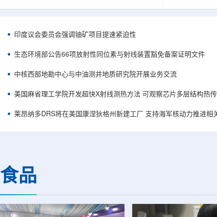
容。他在谈及与美国国务卿马尔科·鲁比奥及副国
简化复杂系统
务卿克里斯托弗·兰道的会晤时，将该协议称为历
常需要高度稳
史性文件，认为这反映出两国关系正处于前所未
科学载荷等任
有的接近阶段。巴美双方此次接触并不局限于核
(GNSS)信
印度议会委员会强调铀矿项目提速紧迫性
能议题，而是涵盖双边合作、安全、投资和地区
统方案往往依
政治等多个层面。阿利亚纳称，美国方面有意加
件，分别为不
生态环境部公告66项放射性同位素与射线装置豁免备案证明文件
强对巴拉圭能源领域的投资，尤其关注...
元器件数量增加
中核西部地勘中心与中油测井地质研究院开展业务交流
美国麻省理工学院开发超快X射线测热方法 可观察芯片多层结构热
莱昂纳多DRS将在美国康涅狄格州新建工厂 支持海军核动力推进相
食品