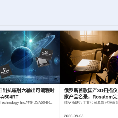
展交流。本届会议议
前已开始安装大型中微子探测器模块的
物理、凝聚态物理
结构元件。该实验由近探测器和远探测
物理前沿方向，同
器组成：近探测器位于费米实验室，远
物理、分子物理、
探测器设在南达科他州桑福德地下研究
、生物材料和生物
设施地下约1英里处。两个探测器都将采
广泛的议程...
用液氩时间投影室技术，用于记录中微
子...
hip推出抗辐射六输出可编程时
俄罗斯首款国产3D扫描仪H
A504RT
家产品名录，Rosatom
 Technology Inc.推出DSA504RT
技术链
俄罗斯联邦工业和贸易部已将首款
可编程时钟发生器，面向航天器以
RangeVision Helix列入俄
天和国防高可靠性电子系统，旨在
名录，以及经确认的俄罗斯制造
2026-08-08