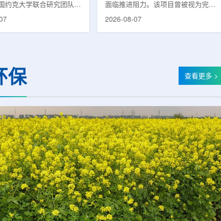
国约克大学联合研究团队宣
面临推进阻力。该项目曾被视为完善
立一种利用正电子三光子衰
韩国东南部区域癌症治疗体系的关键
07
2026-08-07
几何成像原理，并首次成功
环节，但由于政府医疗财政支持方向
素比率成像(PRI)技术。
发生变化，单独获得大规模国家拨款
结合现有临床PET显像剂使
的难度明显上升。据蔚山市8月6日
为核医学影像提供观察组织
消息，蔚山市已于去年3月完成质子
新手段。利用正电子-3光子
治疗中心建设可行性研究及基本规划
环保
一代核医学成像概念图目前
制定服务，并开始争取国家拨款。不
查看更多 >
T扫描主要利用正电子双光子
过，韩国保健福祉部回复称，难以单
显示药物在体内的分布和积
独为蔚山市提供大型项目资金。此
但对组织缺氧等与疾病恶性
前，蔚山市曾计划通过建设质子治疗
的微环境信息捕捉有限。...
中心，构建癌症患者可在区域内完成
手术...