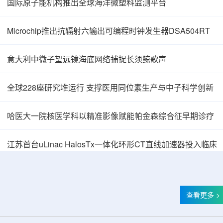
国际原子能机构推出全球海洋微塑料监测平台
Microchip推出抗辐射六输出可编程时钟发生器DSA504RT
意大利中微子望远镜海底网络捕捉长须鲸歌声
全球228座研究堆运行 支撑医用同位素生产与中子科学创新
哈医大一院核医学科以精准影像赋能帕金森综合征早期诊疗
中核辐智正式设立 中国同辐持股90%打通核医
江苏首台uLinac HalosTx一体化环形CT直线加速器投入临床
查看更多 >