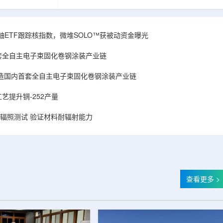
和第719号决议
舰Aurora铀项目位于俄勒冈—内华达边境，按S-K
首款、也是目前唯
1300标准含indicated资源3275万磅、inferred
扫描仪。
498万磅。公司已递交许可申请，计划打47个
斯国家原子能公司增材
孔、总进尺约2.7万英尺的预可研钻探，待联邦与
obal X铀ETF跟踪核指数，微堆SOLO™获被动资金曝光
制造。自2025年
州审批通过后开工，预计2027年下半年完成预可
斯国家原子能公
研。技术端近期增补Yukuskokon Professional
套全自主电子束固化卷钢涂装产业链
...
Services，并扩大与BBA USA、SLR I...
造国内首套全自主电子束固化卷钢涂装产业链
艺提升锎-252产量
样品辐照测试 验证材料耐辐射能力
查看更多 >