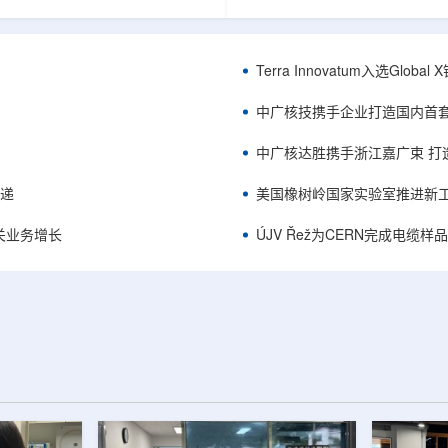
中的定时架构。航天器电子设备通
相关登记依据俄罗斯政府第878号
定的时间参考，用于导航、通信和
完成。至此，Helix成为俄罗斯
务，尤其是在全球导航卫星系统
一被纳入上述国家注册名录的3D
号可能不可用或受到干扰的环境中。传
RangeVision Helix由俄罗
Terra Innovatum入选Gl
赖多个振荡器、缓冲器和定时器
制造合作伙伴RangeVision研发
同子系统提供时钟信号，由此带来
以来，该公司成为唯一纳入俄罗
中广核技携手企业打造国内首
、系统质量上升和电路复杂...
司增材制造生态系统的俄罗斯3D扫描
中广核达胜携手浙江嘉广束 打
传递
美国橡树岭国家实验室推进新工
关业务增长
ÚJV Řež为CERN完成电缆