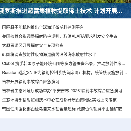
俄罗斯推进超富集植物提取稀土技术 计划开展田间试验
国际原子能机构推出全球海洋微塑料监测平台
美国核管会拟调整辐射防护规则，取消ALARA要求引发安全争议
太原晋源区开展辐射安全专项检查
韩国将调查放射性废物海运航线沿线海水放射性水平
Clobot 携手韩国原子能环境公团等多方签署备忘录，推动放射性废物安全管理多机型机器人示范
Rosatom选定SNIIP为辐射控制系统首席设计机构，统管核设施放射仪表标准化与进口替代保障
吉林开展辐射事故综合应急演习
吉林省生态环境厅成功举办“平安吉林-2026”辐射事故综合应急演习
生态环境部辐射监测技术中心在成都开展西南地区实地上岗考核
韩国仁川强化郡西检岛自来水铀含量超标 政府否认朝鲜平山铀矿废水影响