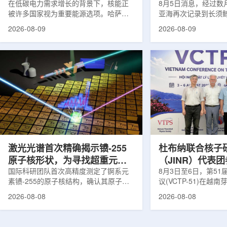
在低碳电力需求增长的背景下，核能正
8月5日消息，经过数
被许多国家视为重要能源选项。哈萨克
亚海再次记录到长须
斯坦也在推进本国核能发展。与核电站
测由连接意大利国家
2026-08-09
2026-08-09
建设同样关键的是，核燃料、结构材
国家实验室(LNS-IN
料、反应堆运行工况及安全系统需要经
多个实验共同完成，涉及
过长期研究、试验和验证，研究堆和实
LOWNOISER和VO
验装置正是承担这类工作的核心平台。
相关工作由LNS-IN
不同于以发电为主要目标的动力堆，研
物质结构中心(CSFN
究堆更接近专业核科学实验室。科研人
测发生在冬季末期。
员可在其中研究核燃料和结构材料行
域正受到一项长期近
为，模拟反应堆不同运行状态，包括偏
理勘测活动带来的强
离正常工况的情形，测试新技术，并验
距离飓风哈里过境也
证后续用于核...
在复杂声学背景...
激光光谱首次精确揭示镄-255
杜布纳联合核子
原子核形状，为寻找超重元素
（JINR）代表
提供新线索
国际科研团队首次高精度测定了锕系元
南理论物理会议
8月3日至6日，第5
素镄-255的原子核结构，确认其原子核
议(VCTP-51)在越
呈明显的长椭球形，类似橄榄球。这项
核研究所理论物理实
2026-08-08
2026-08-08
研究发表于《物理评论快报》，由德国
验室的科研人员组成
美因茨约翰内斯·古腾堡大学、亥姆霍兹
南、德国、印度、中
美因茨研究所、瑞典哥德堡大学等18家
罗斯、台湾、菲律宾