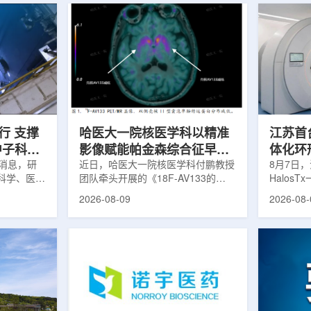
行 支撑
哈医大一院核医学科以精准
江苏首台u
中子科学
影像赋能帕金森综合征早期
体化环
日消息，研
诊疗
近日，哈医大一院核医学科付鹏教授
临床
8月7日，
科学、医疗
团队牵头开展的《18F-AV133的
Halos
全球54个
PET/MR显像在帕金森病中的临床应
南京医科
2026-08-09
2026-08-
运行，另有
用》项目，凭借其卓越的临床价值与
院)正式
段。这类反
创新性，成功获评2025年度省医疗
断级CT
反应堆，主
卫生新技术Ⅰ类推广项目。帕金森病
台，推动
疗、工业、
早期症状隐匿，临床表现复杂，传统
步定位向
及核科学研
诊断主要依赖症状评估和经验判断，
疗是肿瘤
的研究堆水
对于早期阶段、非典型病例以及疾病
分体式放
构)在医疗
鉴别诊断仍存在一定挑战。该技术的
CT室与
性同位素的
推广应用，标志着哈医大一院在神经
也多依据