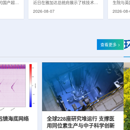
的国产超导
近日在雅加达总统府展示了核技术研
生院与英
肥离子医学
究成果。BRIN局长阿里夫·萨特里亚
布，已建
2026-08-07
2026-08-
试者治疗。
表示，相关技术属于和平利用核能范
变的新型
旋质子放射
畴，应用方向不仅包括能源，也覆盖
验证正电子
例受试者为
粮食和健康等领域。在健康领域，
该方法可
导质子治疗
BRIN正在开发用于核医学的放射性
用，有望
研发的
药物。这类药物含有放射性物质，可
微环境的
，具有超大照
用于癌症诊断和治疗。阿里夫表示，
衰变的下
查看更多 >
送能力。治
放射性药物研发对癌症识别和治疗具
临床PE
图像引导精
有重要意义。在食品领域，BRIN将
湮灭过程
、精准治
核技术用于食品保鲜，重点包括出口
累情况，
治疗控制软
水果的辐照处理。阿里夫介绍，一些
程度相关
进口国要...
远镜海底网络
全球228座研究堆运行 支撑医
用同位素生产与中子科学创新