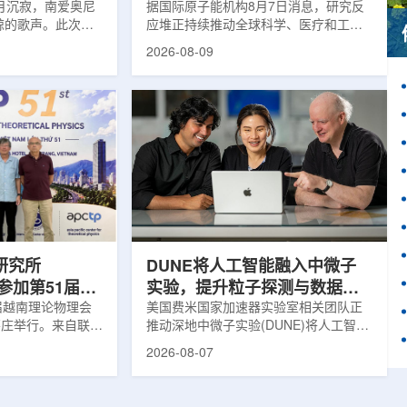
月沉寂，南爱奥尼
据国际原子能机构8月7日消息，研究反
鲸的歌声。此次观
应堆正持续推动全球科学、医疗和工业
核物理研究所南方
领域创新。目前，全球54个国家共有
2026-08-09
FN)海底基础设施的
228座研究堆在运行，另有23座处于建
ITINERIS、
设或规划阶段。这类反应堆不同于用于
NGOLA三个项目，
发电的核反应堆，主要功能是产生中
FN与西西里核物理与
子，为医疗、工业、农业、地质科学、
SM)参与开展。探
法医学及核科学研究提供支撑。从上方
当时，东地中海区
拍摄的研究堆水池。(图片：国际原子能
海油气资源地球物
机构)在医疗领域，研究堆是医用放射性
烈人为噪声影响，
同位素的重要来源。其中，锝-99m被广
仅数周。研究人员
泛用于癌症以及心脏、脑部和骨骼疾病
诊断;全球大...
研究所
DUNE将人工智能融入中微子
团参加第51届越
实验，提升粒子探测与数据处
1届越南理论物理会
理能力
美国费米国家加速器实验室相关团队正
南芽庄举行。来自联合
推动深地中微子实验(DUNE)将人工智能
验室和信息技术实
和机器学习工具融入实验设计、探测器
2026-08-07
代表团参会，与越
运行与数据分析流程，以提升中微子相
国、巴基斯坦、俄
互作用识别、事件分类和探测器管理能
和日本等国家和地
力。DUNE位于长基线中微子设施，目