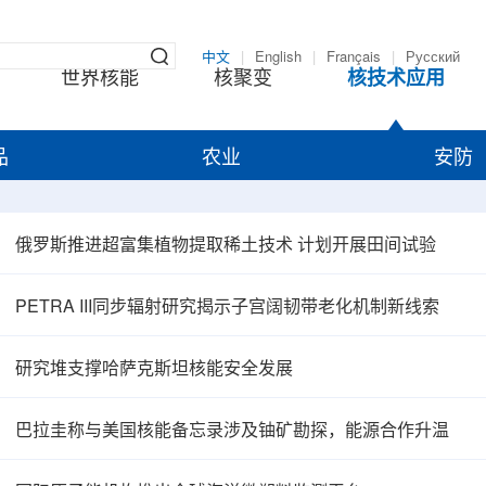
中文
|
English
|
Français
|
Русский
世界核能
核聚变
核技术应用
品
农业
安防
俄罗斯推进超富集植物提取稀土技术 计划开展田间试验
PETRA III同步辐射研究揭示子宫阔韧带老化机制新线索
研究堆支撑哈萨克斯坦核能安全发展
巴拉圭称与美国核能备忘录涉及铀矿勘探，能源合作升温