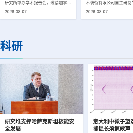
研究所举办学术报告会，邀请加拿大
术装备有限公司自主研制
温哥华不列颠哥伦比亚癌症中心林国
回旋质子治疗系统，在合
2026-08-07
2026-08-07
贤教授作题为《用于前列腺癌诊断与
中心完成首例临床试验受
治疗的前列腺特异性膜抗原靶向放射
这是国内首台国产超导回
性药物开发》的学术报告。报告会采
治疗系统的重要突破。本
取线上线下结合方式举行，放射所部
肺癌患者。试验所用的超
分科研人员和研究生参加。林国贤教
系统，搭载中科离子自主
科研
授长期从事肿瘤诊疗靶向放射性药物
SC240超导回旋加速器
开发研究，已主导或参与发表135余
射野、360°全周束流配
篇同行评议期刊论文，提交30余项
疗全程依托多模融合4D
放射性药物相关专利申请，并完成7
准定位，能实现动态适配
款自研放射性药物的临床转化，应用
疗。设备运行平稳低噪，
于多...
件运...
研究堆支撑哈萨克斯坦核能安
意大利中微子望
全发展
捕捉长须鲸歌声